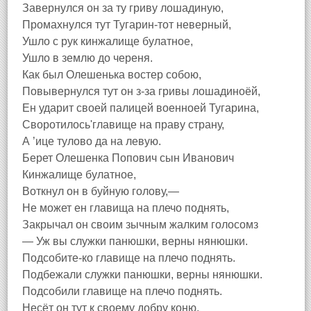
Завернулся он за ту гриву лошадиную,
Промахнулся тут Тугарин-тот неверный,
Ушло с рук кинжалище булатное,
Ушло в землю до череня.
Как был Олешенька востер собою,
Повывернулся тут он з-за гривы лошадиноёй,
Ен ударит своей палицей военноей Тугарина,
Своротилось'главище на праву страну,
А ’ице тулово да на левую.
Берет Олешенка Попович сын Иванович
Кинжалище булатное,
Воткнул он в буйную голову,—
Не может ен главища на плечо поднять,
Закрычал он своим зычным жалким голосомз
— Уж вы служки панюшки, верны нянюшки.
Подсобите-ко главище на плечо поднять.
Подбежали служки панюшки, верны нянюшки.
Подсобили главище на плечо поднять.
Несёт он тут к своему добру коню,