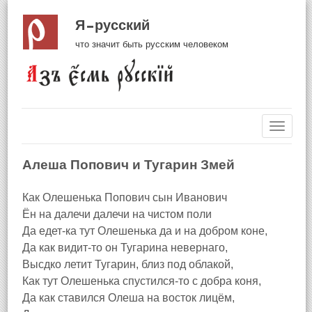
Я русский
что значит быть русским человеком
Навиг
Алеша Попович и Тугарин Змей
Как Олешенька Попович сын Иванович
Ён на далечи далечи на чистом поли
Да едет-ка тут Олешенька да и на добром коне,
Да как видит-то он Тугарина невернаго,
Высдко летит Тугарин, близ под облакой,
Как тут Олешенька спустился-то с добра коня,
Да как ставился Олеша на восток лицём,