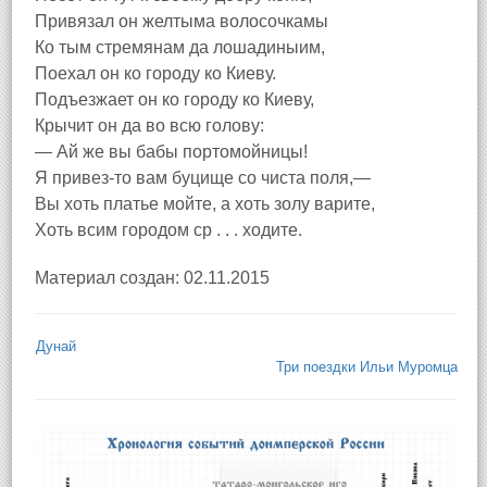
Привязал он желтыма волосочкамы
Ко тым стремянам да лошадиныим,
Поехал он ко городу ко Киеву.
Подъезжает он ко городу ко Киеву,
Крычит он да во всю голову:
— Ай же вы бабы портомойницы!
Я привез-то вам буцище со чиста поля,—
Вы хоть платье мойте, а хоть золу варите,
Хоть всим городом ср . . . ходите.
Материал создан: 02.11.2015
Дунай
Три поездки Ильи Муромца