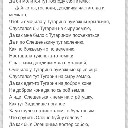
Да он молится тут господу святителю:
— Дай-ко ты, господи, дождичка частаго да и
мелкаго,
Чтобы омочило у Тугарина бумажны крыльиця,
Спустился бы Тугарин на сыру землю,
Да как мне было с Тугарином посъехаться.
Да и по Олешенькину тут молению,
Как по божьему-то по велению,
Наставала тученька-то темная
С частыим дождичком да с молнией,
Омочило у Тугарина бумажные крыльица,
Спустился тут Тугарин на сыру землю.
Да как едет-то Тугарин на добром коне,
На добром коне да по сырой земле,
А идет Олешенька к нему на стрётушку.
Как тут Задолище поганое
Замахнулся он кинжалом-то булатныим,
Что срубить Олеше буйну голову;*
Да как был Олешенька востёр собою,