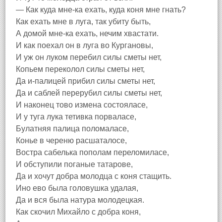
— Как куда мне-ка ехать, куда коня мне гнать?
Как ехать мне в луга, так убиту быть,
А домой мне-ка ехать, нечим хвастати.
И как поехал он в луга во Кургановы,
И уж он луком перебил силы сметы нет,
Копьем переколол силы сметы нет,
Да и-палицей прибил силы сметы нет,
Да и саблей перерубил силы сметы нет,
И наконец тово измена состояласе,
И у туга лука тетивка порваласе,
Булатняя палица поломаласе,
Конье в череню расшаталосе,
Востра сабелька пополам переломиласе,
И обступили поганые татарове,
Да и хочут добра молодца с коня стащить.
Ино ево была головушка удалая,
Да и вся была натура молодецкая.
Как скочил Михайло с добра коня,