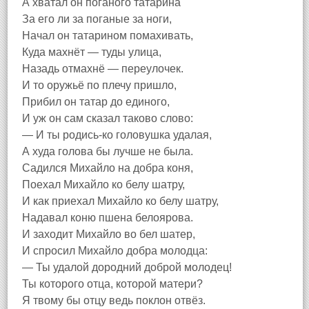
А хватал он поганого татарина
За его ли за поганые за ноги,
Начал он татарином помахивать,
Куда махнёт — туды улица,
Назадь отмахнё — переулочек.
И то оружьё по плечу пришло,
Прибил он татар до единого,
И уж он сам сказал таково слово:
— И ты родись-ко головушка удалая,
А худа голова бы лучше не была.
Садился Михайло на добра коня,
Поехал Михайло ко белу шатру,
И как приехал Михайло ко белу шатру,
Надавал коню пшена белоярова.
И заходит Михайло во бел шатер,
И спросил Михайло добра молодца:
— Ты удалой дородний доброй молодец!
Ты которого отца, которой матери?
Я твому бы отцу ведь поклон отвёз.