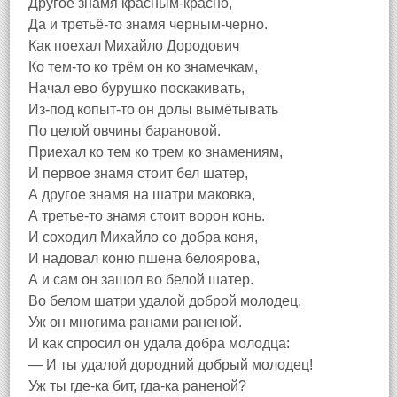
Другое знамя красным-красно,
Да и третьё-то знамя черным-черно.
Как поехал Михайло Дородович
Ко тем-то ко трём он ко знамечкам,
Начал ево бурушко поскакивать,
Из-под копыт-то он долы вымётывать
По целой овчины барановой.
Приехал ко тем ко трем ко знамениям,
И первое знамя стоит бел шатер,
А другое знамя на шатри маковка,
А третье-то знамя стоит ворон конь.
И соходил Михайло со добра коня,
И надовал коню пшена белоярова,
А и сам он зашол во белой шатер.
Во белом шатри удалой доброй молодец,
Уж он многима ранами раненой.
И как спросил он удала добра молодца:
— И ты удалой дородний добрый молодец!
Уж ты где-ка бит, гда-ка раненой?