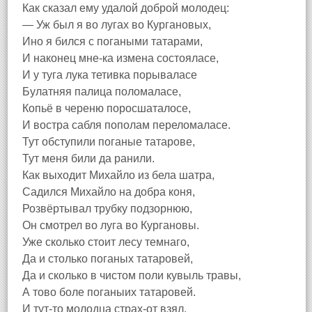
Как сказал ему удалой доброй молодец:
— Уж был я во лугах во Кургановых,
Ино я бился с погаными татарами,
И наконец мне-ка измена состояласе,
И у туга лука тетивка порываласе
Булатняя палица поломаласе,
Копьё в череню поросшаталосе,
И востра сабля пополам переломаласе.
Тут обступили поганые татарове,
Тут меня били да ранили.
Как выходит Михайло из бела шатра,
Садился Михайло на добра коня,
Розвёртывал трубку подзорнюю,
Он смотрел во луга во Кургановы.
Уже сколько стоит лесу темнаго,
Да и столько поганых татаровей,
Да и сколько в чистом поли кувыль травы,
А тово боле поганыих татаровей.
И тут-то молодца страх-от взял.