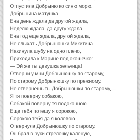
Отпустила Добрыню ко синю морю.
Добрынина матушка
Ена день ждала да другой ждала,
Неделю ждала, да другу ждала,
Ена год еще ждала, другой ждала,
Не слыхать Добрынюшки Микитича.
Накинула шубу на одно плечо,
Приходила к Марине под окошечко:
— Эй же ты девушка зельчица!
Отверни у мни Добрынюшку по старому,
По старому Добрынюшку по прежному.
Не отвернешь ты Добрынюшки по старому,—
Я тя поверну собакою,
Собакой поверну тя подоконною.
Еще тебя потешу я сорокою,
Сорокою тебя да я коловою.
Отвернула Добрынюшку по старому.
Он брал в руки стрелочку каленую,