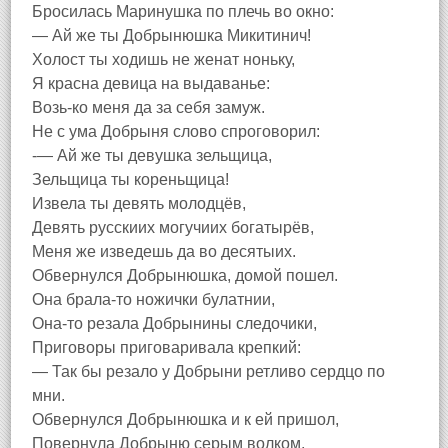
Бросилась Маринушка по плечь во окно:
— Ай же ты Добрынюшка Микитинич!
Холост ты ходишь не женат ноньку,
Я красна девица на выдаванье:
Возь-ко меня да за себя замуж.
Не с ума Добрыня слово спроговорил:
-— Ай же ты девушка зельщица,
Зельщица ты кореньщица!
Извела ты девять молодцёв,
Девять русскиих могучиих богатырёв,
Меня же изведешь да во десятыих.
Обвернулся Добрынюшка, домой пошел.
Она брала-то ножички булатнии,
Она-то резала Добрынины следочики,
Приговоры приговаривала крепкий:
— Так бы резало у Добрыни ретливо сердцо по
мни.
Обвернулся Добрынюшка и к ей пришол,
Повернула Добрыню серым волком,