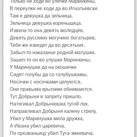
Только не ходи во улички Маринкины,
В переулки не ходи да во Игнатьевски.
Там е девушка да зельчица,
Зельчица девушка кореньщица.
Извела-то она девять молодцёв,
Девять русскиих могучиих богатырев,
Тебя же изведет да во десятыих.
Забыл-то наказанье родной матушки,
Зашел-то он во улушки Маринкины,
У Маринушки да на окошечки
Сидят голубы да со голубушкамы,
Носочки с носочками целуются,
Они правыма крылами обнимаются.
Тут Добрыни в запрету пришло,
Натягивал Добрынюшка тугой лук,
Направливал Добрыня калену стрелу,
Убил у Маринушки мила дружка,
А Ивана убил царевича,
По прозваньицу убил Туга-змеевича.