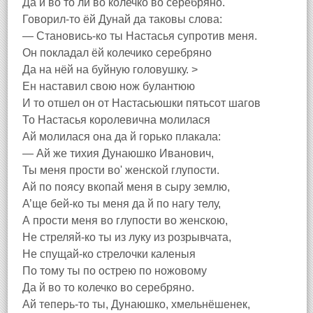
Да й во то ли во колечко во серебряно.
Говорил-то ёй Дунай да таковы слова:
— Становись-ко ты Настасья супротив меня.
Он покладал ёй колечико серебряно
Да на нёй на буйную головушку. >
Ен наставил свою нож булантюю
И то отшел он от Настасьюшки пятьсот шагов
То Настасья королевична молилася
Ай молилася она да й горько плакала:
— Ай же тихия Дунаюшко Иванович,
Ты меня прости во' женской глупости.
Ай по поясу вкопай меня в сыру землю,
А’ще бей-ко ты меня да й по нагу телу,
А прости меня во глупости во женскою,
Не стреляй-ко ты из луку из розрывчата,
Не спущай-ко стрелочки каленыя
По тому ты по острею по ножовому
Да й во то колечко во серебряно.
Ай теперь-то ты, Дунаюшко, хмельнёшенек,