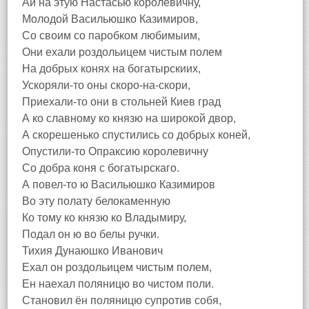
Ай на этую Настасью королевичну,
Молодой Васильюшко Казимиров,
Со своим со паробком любимыим,
Они ехали роздольицем чистым полем
На добрых конях на богатырскиих,
Ускоряли-то оны скоро-на-скори,
Приехали-то они в стольней Киев град
А ко славному ко князю на широкой двор,
А скорешенько спустились со добрых коней,
Опустили-то Опраксию королевичну
Со добра коня с богатырскаго.
А повел-то ю Васильюшко Казимиров
Во эту полату белокаменную
Ко тому ко князю ко Владымиру,
Подал он ю во белы ручки.
Тихия Дунаюшко Иванович
Ехал он роздольицем чистым полем,
Ен наехал поляницю во чистом поли.
Становил ён поляницю супротив собя,