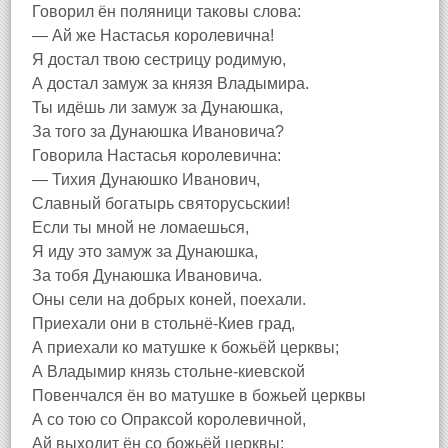
Говорил ён поляници таковы слова:
— Ай же Настасья королевична!
Я достал твою сестрицу родимую,
А достал замуж за князя Владымира.
Ты идёшь ли замуж за Дунаюшка,
За того за Дунаюшка Ивановича?
Говорила Настасья королевична:
— Тихия Дунаюшко Иванович,
Славный богатырь святорусьскии!
Если ты мной не ломаешься,
Я иду это замуж за Дунаюшка,
За тобя Дунаюшка Ивановича.
Оны сели на добрых коней, поехали.
Приехали они в стольнё-Киев град,
А приехали ко матушке к божьёй церквы;
А Владымир князь стольне-киевской
Повенчался ён во матушке в божьей церквы
А со тою со Опраксой королевичной,
Ай выходит ён со божьёй церквы;