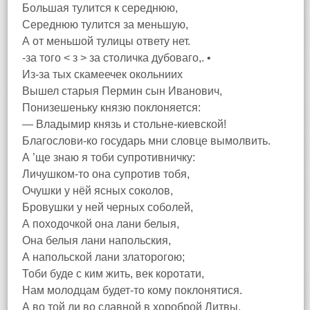
Большая тулится к середнюю,
Середнюю тулится за меньшую,
А от меньшой тулицы ответу нет.
-за того < з > за столичка дубоваго,. •
Из-за тых скамеечек окольниих
Вышел старыя Пермин сын Иванович,
Понизешеньку князю поклоняется:
— Владымир князь и стольне-киевской!
Благослови-ко государь мни словце вымолвить.
А ’ще знаю я тоби супротивничку:
Личушком-то она супротив тобя,
Очушки у нёй ясных соколов,
Бровушки у ней черных соболей,
А походочкой она лани белыя,
Она белыя лани напольския,
А напольской лани златорогою;
Тоби буде с ким жить, век коротати,
Нам молодцам будет-то кому поклонятися.
А во той ли во славной в хороброй Литвы,