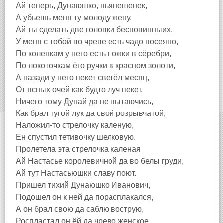
Ай теперь, Дунаюшко, пьянешенек,
А убьешь меня ту молоду жену,
Ай ты сделать две головки бесповинныих.
У меня с тобой во чреве есть чадо посеяно,
По коленкам у него есть ножки в сёребри,
По локоточкам ёго ручки в красном золоти,
А назади у него пекет светёл месяц,
От ясных очей как будто луч пекет.
Ничего тому Дунай да не пытаючись,
Как брал тугой лук да свой розрывчатой,
Наложил-то стрелочку каленую,
Ен спустил тетивочку шелковую.
Пролетела эта стрелочка каленая
Ай Настасье королевичной да во белы груди,
Ай тут Настасьюшки славу поют.
Пришел тихий Дунаюшко Иванович,
Подошел он к ней да порасплакался,
А он брал свою да саблю вострую,
Роспластал он ёй да чрево женское,