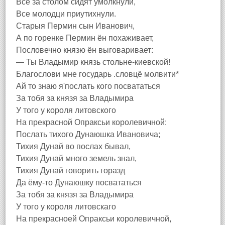
Все за столом сидят умолкнули,
Все молодци приутихнули.
Старыя Пермин сын Иванович,
А по горенке Пермин ён похаживает,
Пословечно князю ён выговаривает:
— Ты Владымир князь стольне-киевской!
Благослови мне государь .словцё молвити*
Ай то знаю я'послать кого посвататься
За тобя за князя за Владымира
У того у короля литовского
На прекрасной Опраксьи королевичной:
Послать тихого Дунаюшка Ивановича;
Тихия Дунай во послах бывал,
Тихия Дунай много земель знал,
Тихия Дунай говорить горазд
Да ёму-то Дунаюшку посвататься
За тобя за князя за Владымира
У того у короля литовскаго
На прекрасноей Опраксьи королевичной,