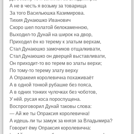
А не в честь я возьму за товарища
За того Васильюшка Казимирова.
Тихия Дунаюшко Иванович
Скоро шел полатой белокаменною,
Выходил-то Дунай на широк на двор,
Приходил ён ко терему к златым верхам,
Стал Дунаюшко замочиков отщалкивати,
Стал Дунаюшко он дверцей выставливати,
Он приходит-то во терем во златы верхи;
По тому-то терему злату верху
А Опракеия королевична похаживаёт
А в одной тонкой рубашке без пояса,
А в одних тонких чулочках без чоботов,
У нёй. русая коса пороспущена.
Воспроговорил Дунай таковы слова:
— Ай же ты Опраксия королевична!
А идешь ли ты замуж за князя за Владымира?
Говорит ёму Опраксия королевична: