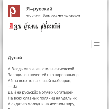
Я русский
что значит быть русским человеком
Навиг
Дунай
А Владымир князь стольне-киевской
Заводил он почестей пир пированьицо
Ай на всех-то на князей на.бояров,
— ЗЗ!
Да й на русьскйх могучих богатырей,
На всех славных поляниц на удалыих,
А сидят-то молодци на честном пиру,