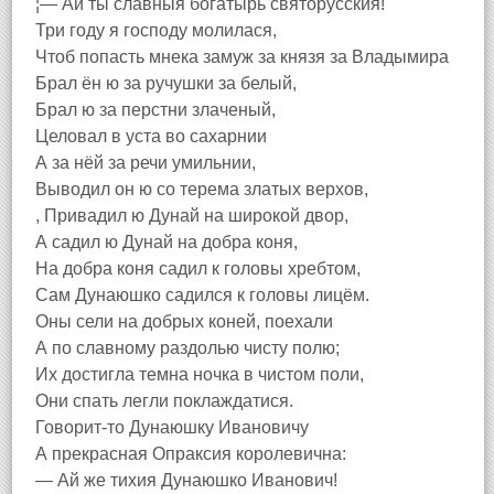
¦— Ай ты славныя богатырь святорусския!
Три году я господу молилася,
Чтоб попасть мнека замуж за князя за Владымира
Брал ён ю за ручушки за белый,
Брал ю за перстни злаченый,
Целовал в уста во сахарнии
А за нёй за речи умильнии,
Выводил он ю со терема златых верхов,
, Привадил ю Дунай на широкой двор,
А садил ю Дунай на добра коня,
На добра коня садил к головы хребтом,
Сам Дунаюшко садился к головы лицём.
Оны сели на добрых коней, поехали
А по славному раздолью чисту полю;
Их достигла темна ночка в чистом поли,
Они спать легли поклаждатися.
Говорит-то Дунаюшку Ивановичу
А прекрасная Опраксия королевична:
— Ай же тихия Дунаюшко Иванович!