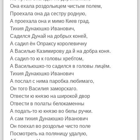
Она ехала роздольицем чистым полем,
Проехала она да сестру родную,
А проехала она и мимо Киев град.
Тихия Дунаюшко Иванович,
Садился Дунай на добрых коней,
А садил ён Опраксу королевичну
А Василью Казимирову да й на добра коня.
А садил-то ю к головы хребтом,
А Васильюшко-то садился в головы лицём.
Тихия Дунаюшко Иванович
А послал с нима паробка любимаго,
Он того Василия заморскаго.
Отвести ю князю на широкой двор
Отвести в полаты белокаменны
А подать-то ю князю во белы ручки.
А сам тихия Дунаюшко Иванович
Он поехал во роздолье чисто поле
Посмотреть на поляницу удалую,