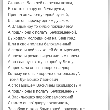
Ставился Василей на резвы ножки,
Брал-то он чару во белы ручки,
Принял он чарочку одной ручкой,
Выпил он чарочку одним душком,
А Владымиру то князю поклоняется.
А пошли они с полаты белокаменной,
Выходили молодци они на Киев град.
Шли в свои полаты белокаменный,
А седлали добрых коней богатырскиих,
А поехали роздольицем чистым полем
А во славную в эту в хоробру Литву.
А приехали оны на широк на двор
Ко тому ли оны к королю к литовскому*.
Тихия Дунаюшко Иванович
А с товарищем Василием Казимировым
А пошли оны в полаты белокаменный,
А Васильюшко паробок заморскиий
Стал-то он по' двору похаживать,
За собою стал добрых коней поваживать*