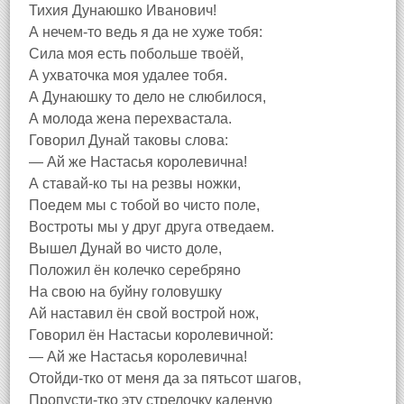
Тихия Дунаюшко Иванович!
А нечем-то ведь я да не хуже тобя:
Сила моя есть побольше твоёй,
А ухваточка моя удалее тобя.
А Дунаюшку то дело не слюбилося,
А молода жена перехвастала.
Говорил Дунай таковы слова:
— Ай же Настасья королевична!
А ставай-ко ты на резвы ножки,
Поедем мы с тобой во чисто поле,
Востроты мы у друг друга отведаем.
Вышел Дунай во чисто доле,
Положил ён колечко серебряно
На свою на буйну головушку
Ай наставил ён свой вострой нож,
Говорил ён Настасьи королевичной:
— Ай же Настасья королевична!
Отойди-тко от меня да за пятьсот шагов,
Пропусти-тко эту стрелочку каленую