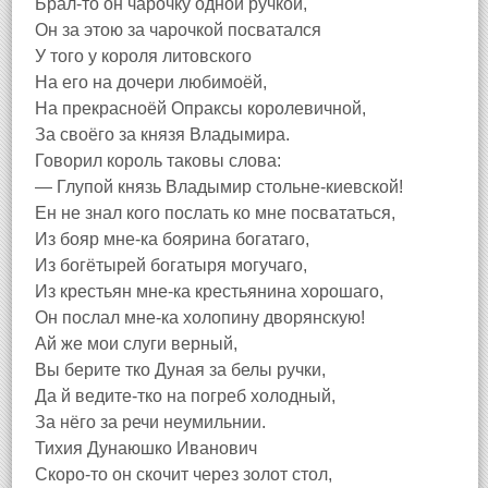
Брал-то он чарочку одной ручкой,
Он за этою за чарочкой посватался
У того у короля литовского
На его на дочери любимоёй,
На прекрасноёй Опраксы королевичной,
За своёго за князя Владымира.
Говорил король таковы слова:
— Глупой князь Владымир стольне-киевской!
Ен не знал кого послать ко мне посвататься,
Из бояр мне-ка боярина богатаго,
Из богётырей богатыря могучаго,
Из крестьян мне-ка крестьянина хорошаго,
Он послал мне-ка холопину дворянскую!
Ай же мои слуги верный,
Вы берите тко Дуная за белы ручки,
Да й ведите-тко на погреб холодный,
За нёго за речи неумильнии.
Тихия Дунаюшко Иванович
Скоро-то он скочит через золот стол,