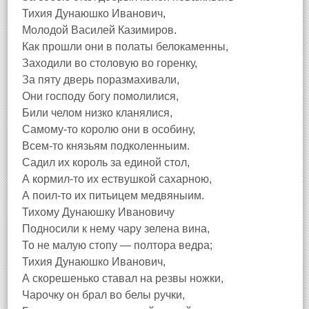
Тихия Дунаюшко Иванович,
Молодой Василей Казимиров.
Как прошли они в полаты белокаменны,
Заходили во столовую во горенку,
За пяту дверь поразмахивали,
Они господу богу помолилися,
Били челом низко кланялися,
Самому-то королю они в особину,
Всем-то князьям подколенныим.
Садил их король за единой стол,
А кормил-то их ествушкой сахарною,
А поил-то их питьицем медвяныим.
Тихому Дунаюшку Ивановичу
Подносили к нему чару зелена вина,
То не малую стопу — полтора ведра;
Тихия Дунаюшко Иванович,
А скорешенько ставал на резвы ножки,
Чарочку он брал во белы ручки,