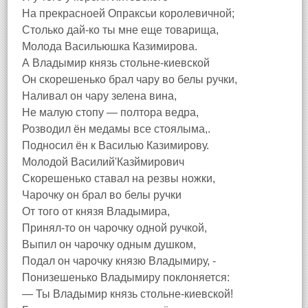
На прекрасноей Опраксьи королевичной;
Столько дай-ко ты мне еще товарища,
Молода Васильюшка Казимирова.
А Владымир князь стольне-киевской
Он скорешенько брал чару во белы ручки,
Наливал он чару зелена вина,
Не малую стопу — полтора ведра,
Розводил ён медамы все стоялыма,.
Подносил ён к Василью Казимирову.
Молодой Василий'Казймирович
Скорешенько ставал на резвы ножки,
Чарочку он брал во белы ручки
От того от князя Владымира,
Принял-то он чарочку одной ручкой,
Выпил он чарочку одным душком,
Подал он чарочку князю Владымиру, -
Понизешенько Владымиру поклоняется:
— Ты Владымир князь стольне-киевской!