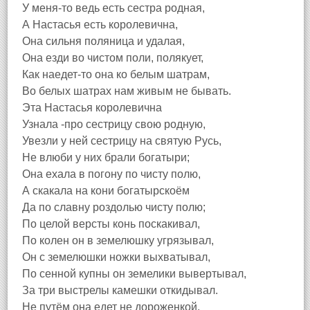
У меня-то ведь есть сестра родная,
А Настасья есть королевична,
Она сильня поляница и удалая,
Она езди во чистом поли, полякует,
Как наедет-то она ко белым шатрам,
Во белых шатрах нам живым не бывать.
Эта Настасья королевична
Узнала -про сестрицу свою родную,
Увезли у ней сестрицу на святую Русь,
Не влюби у них брали богатыри;
Она ехала в погону по чисту полю,
А скакала на кони богатырскоём
Да по славну роздолью чисту полю;
По целой версты конь поскакивал,
По колен он в земелюшку угрязывал,
Он с земелюшки ножки выхватывал,
По сенной купны он земелики вывертывал,
За три выстрелы камешки откидывал.
Не путём она едет не дороженкой,