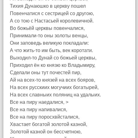
Тихия Дунаюшко в церкву пошел
Повенчатися с сестрицей со другою,
А со тою с Настасьей королевичной.
Во божьёй церквы повенчалися,
Принимали-то оны золоты венцы,
Они заповедь великую покладали:
А что жить-то им быть, век коротати.
Выходил-то Дунай со божьей церквы,
Приходил ён ко князю ко Владымиру,
Сделали оны тут почестей пир,
Ай на всех-то князей на всех бояров,
На всех русскиих могучиих богатырей,
На всех славныих поляниц на удалыих.
Все на пиру наедалися, >
Все на пиру напивалися,
Все на пиру поросхвйсталися,
Хвастает богатой золотой казной,
Золотой казной он бессчетною,