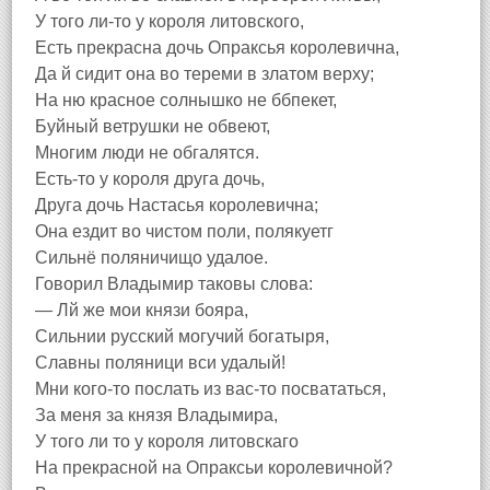
У того ли-то у короля литовского,
Есть прекрасна дочь Опраксья королевична,
Да й сидит она во тереми в златом верху;
На ню красное солнышко не ббпекет,
Буйный ветрушки не обвеют,
Многим люди не обгалятся.
Есть-то у короля друга дочь,
Друга дочь Настасья королевична;
Она ездит во чистом поли, полякуетг
Сильнё поляничищо удалое.
Говорил Владымир таковы слова:
— Лй же мои князи бояра,
Сильнии русский могучий богатыря,
Славны поляници вси удалый!
Мни кого-то послать из вас-то посвататься,
За меня за князя Владымира,
У того ли то у короля литовскаго
На прекрасной на Опраксьи королевичной?