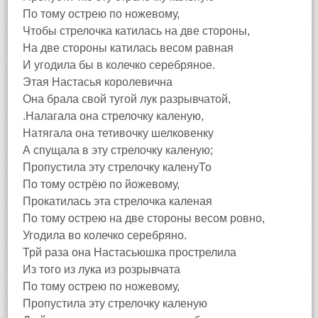
По тому острею по ножевому,
Чтобы стрелочка катилась на две стороны,
На две стороны катилась весом равная
И угодила бы в колечко серебряное.
Этая Настасья королевична
Она брала свой тугой лук разрывчатой,
.Налагала она стрелочку каленую,
Натягала она тетивочку шелковенку
А спущала в эту стрелочку каленую;
Пропустила эту стрелочку каленуТо
По тому острёю по йожевому,
Прокатилась эта стрелочка каленая
По тому острею на две стороны весом ровно,
Угодила во колечко серебряно.
Трй раза она Настасьюшка прострелила
Из того из лука из розрывчата
По тому острею по ножевому,
Пропустила эту стрелочку каленую