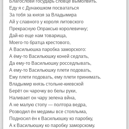
Благослови государь словцё вымолвить.
Еду я с Дунаюшком посвататься
За тобя за князя за Владымира
Ай у славного у короля литовского
Прекрасную Опраксью королевичну;
Дай-ко еще нам товарища,
Моего-то братца крестового,
А Васильюшка паробка заморского:
А ёму-то Васильюшку коней седлать,
Да ему-то Васильюшку росседлывать,
А ему-то Васильюшку плети подовать,
Ему плети подовать, ему плети принимать.
Владымир князь стольне-киевской
Берёт он чарочку во белы руки,
Наливает он чару зелена вйна,
А не малую стопу — полтора ведра,
Розводил ён медамы все стоялыма,
Подносил ён к Васильюшку ко паробку,
А к Васильюшку ко паробку заморскому.