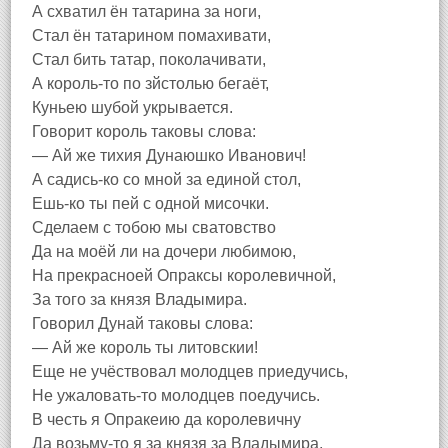
А схватил ён татарина за ноги,
Стал ён татарином помахивати,
Стал бить татар, поколачивати,
А король-то по зйстолью бегаёт,
Куньею шубой укрывается.
Говорит король таковы слова:
— Ай же тихия Дунаюшко Иванович!
А садись-ко со мной за единой стол,
Ешь-ко ты пей с одной мисочки.
Сделаем с тобою мы сватовство
Да на моёй ли на дочери любимою,
На прекрасноей Опраксы королевичной,
За того за князя Владымира.
Говорил Дунай таковы слова:
— Ай же король ты литовскии!
Еще не учёствовал молодцев приедучись,
Не ужаловать-то молодцев поедучись.
В честь я Опракеию да королевичну
Да возьму-то я за князя за Владымира,