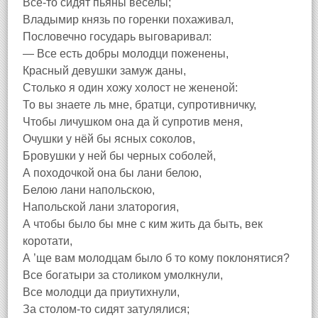
Все-то сидят пьяны веселы;
Владымир князь по горенки похаживал,
Пословечно государь выговаривал:
— Все есть добры молодци поженены,
Красный девушки замуж даны,
Столько я один хожу холост не жененой:
То вы знаете ль мне, братци, супротивничку,
Чтобы личушком она да й супротив меня,
Очушки у нёй бы ясных соколов,
Бровушки у ней бы черных соболей,
А походочкой она бы лани белою,
Белою лани напольскою,
Напольской лани златорогия,
А чтобы было бы мне с ким жить да быть, век
коротати,
А ’ще вам молодцам было б то кому поклонятися?
Все богатыри за столиком умолкнули,
Все молодци да приутихнули,
За столом-то сидят затулялися;