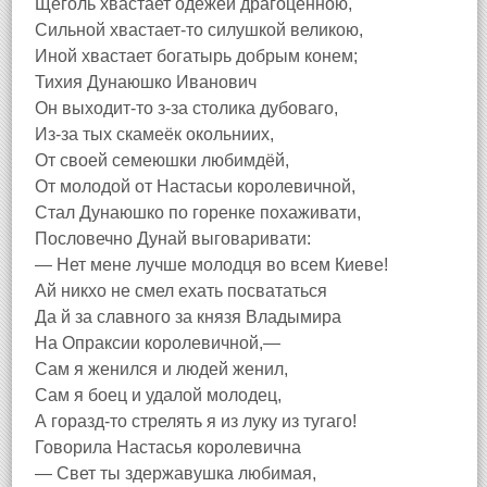
Щеголь хвастает одежей драгоценною,
Сильной хвастает-то силушкой великою,
Иной хвастает богатырь добрым конем;
Тихия Дунаюшко Иванович
Он выходит-то з-за столика дубоваго,
Из-за тых скамеёк окольниих,
От своей семеюшки любимдёй,
От молодой от Настасьи королевичной,
Стал Дунаюшко по горенке похаживати,
Пословечно Дунай выговаривати:
— Нет мене лучше молодця во всем Киеве!
Ай никхо не смел ехать посвататься
Да й за славного за князя Владымира
На Опраксии королевичной,—
Сам я женился и людей женил,
Сам я боец и удалой молодец,
А горазд-то стрелять я из луку из тугаго!
Говорила Настасья королевична
— Свет ты здержавушка любимая,