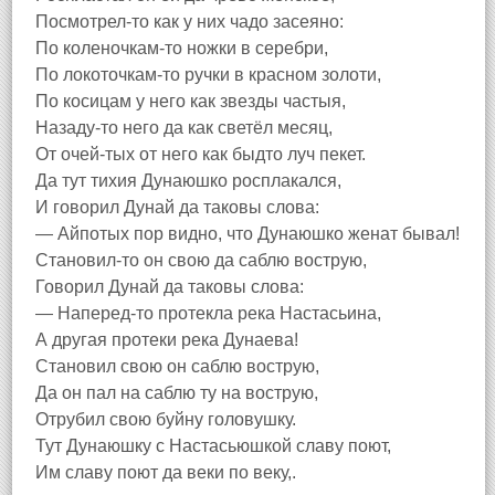
Посмотрел-то как у них чадо засеяно:
По коленочкам-то ножки в серебри,
По локоточкам-то ручки в красном золоти,
По косицам у него как звезды частыя,
Назаду-то него да как светёл месяц,
От очей-тых от него как быдто луч пекет.
Да тут тихия Дунаюшко росплакался,
И говорил Дунай да таковы слова:
— Айпотых пор видно, что Дунаюшко женат бывал!
Становил-то он свою да саблю вострую,
Говорил Дунай да таковы слова:
— Наперед-то протекла река Настасьина,
А другая протеки река Дунаева!
Становил свою он саблю вострую,
Да он пал на саблю ту на вострую,
Отрубил свою буйну головушку.
Тут Дунаюшку с Настасьюшкой славу поют,
Им славу поют да веки по веку,.