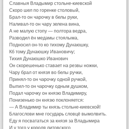
Славныя Владымир стольне-киевской
Скоро шел по горенке столовый,
Брал-то он чарочку в белы руки,
Наливал-то он чару зелена вина,
А не малую стопу — полтора ведра,
Разводил ён медамы стоялыма,
Подносил он-то ко тихому Дунаюшку,
Кб тому Дунаюшку Ивановичу;
Тихия Дунаюшко Иванович
Он скорешенько ставает на резвы ножки,
Чару брал от князя во белы ручки,
Принял-то он чарочку одной ручкой,
Выпил-то он чарочку одным душком,
Подал чарочку он князю Владимиру,
Понизенько он князю поклоняется:
— А Владимир ты князь стольне-киевской!
Благослови мне государь словцё вымолвить.
Еду я посвататься за князя за Владымира
И у того у короля литовского