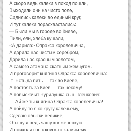
А скоро ведь калеки в поход пошли,
Выходили они на чисто поле,
Садились калеки во единый круг,
И тут калеки порасхвастались:
— Были мы в городе во Киеве,
Пили, ели, хлеба кушали,
<А дарила> Опракса королевична,
А дарила нас чистым серебром,
Дарила нас красным золотом,
А самого атамана скатным жемчугом.
И проговорит княгиня Опракса королевична:
-т- Есть да пить — так во Киеве,
А постоять за Киев — так некому!
А повыскочит Чурилушка сын Пленкович:
— Ай же ты княгина Опракса королевична!
А пойду-то я ко кругу калечьему,
Сделаю обыски великие,
Отыщу я ведь чашу княженецкую.
И приходит он к кругу-то каличьему,