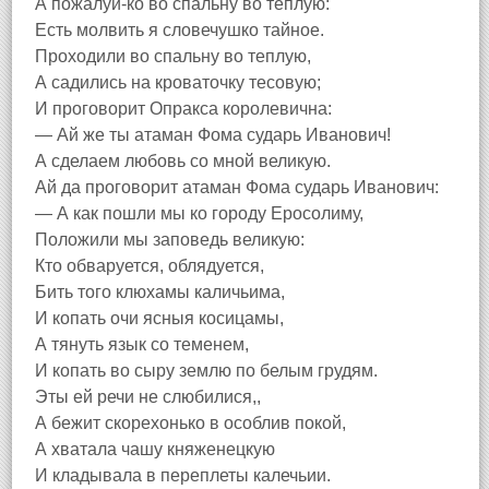
А пожалуй-ко во спальну во теплую:
Есть молвить я словечушко тайное.
Проходили во спальну во теплую,
А садились на кроваточку тесовую;
И проговорит Опракса королевична:
— Ай же ты атаман Фома сударь Иванович!
А сделаем любовь со мной великую.
Ай да проговорит атаман Фома сударь Иванович:
— А как пошли мы ко городу Еросолиму,
Положили мы заповедь великую:
Кто обваруется, облядуется,
Бить того клюхамы каличьима,
И копать очи ясныя косицамы,
А тянуть язык со теменем,
И копать во сыру землю по белым грудям.
Эты ей речи не слюбилися,,
А бежит скорехонько в особлив покой,
А хватала чашу княженецкую
И кладывала в переплеты калечьии.