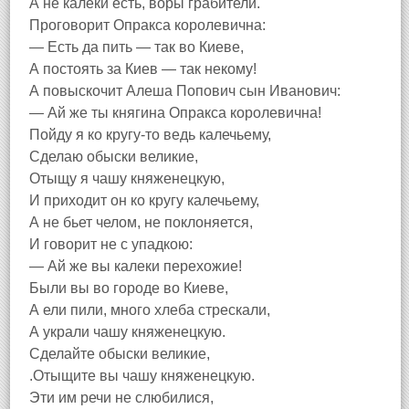
А не калеки есть, воры грабители.
Проговорит Опракса королевична:
— Есть да пить — так во Киеве,
А постоять за Киев — так некому!
А повыскочит Алеша Попович сын Иванович:
— Ай же ты княгина Опракса королевична!
Пойду я ко кругу-то ведь калечьему,
Сделаю обыски великие,
Отыщу я чашу княженецкую,
И приходит он ко кругу калечьему,
А не бьет челом, не поклоняется,
И говорит не с упадкою:
— Ай же вы калеки перехожие!
Были вы во городе во Киеве,
А ели пили, много хлеба стрескали,
А украли чашу княженецкую.
Сделайте обыски великие,
.Отыщите вы чашу княженецкую.
Эти им речи не слюбилися,