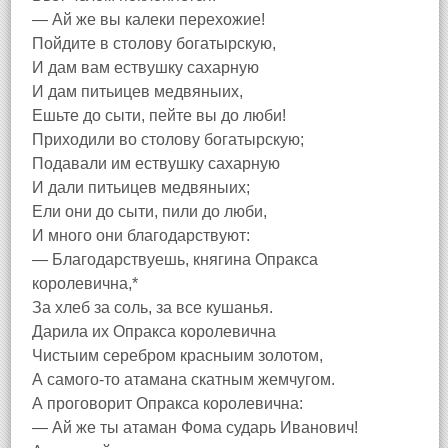
— Ай же вы калеки перехожие!
Пойдите в столову богатырскую,
И дам вам ествушку сахарную
И дам питьицев медвяныих,
Ешьте до сыти, пейте вы до люби!
Приходили во столову богатырскую;
Подавали им ествушку сахарную
И дали питьицев медвяныих;
Ели они до сыти, пили до люби,
И много они благодарствуют:
— Благодарствуешь, княгина Опракса
королевична,*
За хлеб за соль, за все кушанья.
Дарила их Опракса королевична
Чистыим серебром красныим золотом,
А самого-то атамана скатным жемчугом.
А проговорит Опракса королевична:
— Ай же ты атаман Фома сударь Иванович!