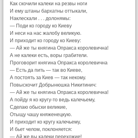
Как скочили калеки на резвы ноги
И ему штаны бархатны оттыкали,
Наклескали . . . долонямы:
— Поди ко городу ко Киеву
И неси на нас жалобу великую.
И приходит ко городу ко Киеву:
— Ай же ты княгина Опракса королевична!
А не калеки есть, воры грабители.
Проговорит княгина Опракса королевична
— Есть да пить — так во Киеве,
А постоять за Киев — так некому.
Повыскочит Добрынюшка Никитинич:
— Ай же ты княгина Опракса королевична!
А пойду я ко кругу-то ведь калечьему,
Сделаю обыски великие,
Отыщу чашу княженецкую.
И приходит ко кругу калечьему,
И бьет челом, поклоняется:
— Ай же вы калеки перехожие!