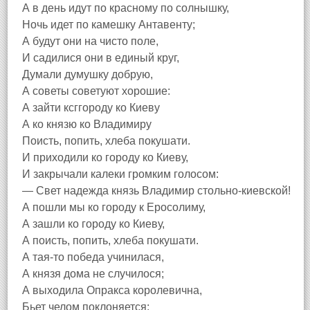
А в день идут по красному по солнышку,
Ночь идет по камешку Антавенту;
А будут они на чисто поле,
И садилися они в единый круг,
Думали думушку добрую,
А советы советуют хорошие:
А зайти ксггороду ко Киеву
А ко князю ко Владимиру
Поисть, попить, хлеба покушати.
И приходили ко городу ко Киеву,
И закрычали калеки громким голосом:
— Свет надежда князь Владимир стольно-киевской!
А пошли мы ко городу к Еросолиму,
А зашли ко городу ко Киеву,
А поисть, попить, хлеба покушати.
А тая-то победа учинилася,
А князя дома не случилося;
А выходила Опракса королевична,
Бьет челом поклоняется: