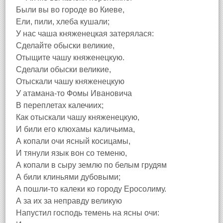
Были вы во городе во Киеве,
Ели, пили, хлеба кушали;
У нас чаша княженецкая затерялася:
Сделайте обыски великие,
Отыщите чашу княженецкую.
Сделали обыски великие,
Отыскали чашу княженецкую
У атамана-то Фомы Ивановича
В переплетах калечиих;
Как отыскали чашу княженецкую,
И били его клюхамы каличьима,
А копали очи ясный косицамы,
И тянули язык вон со теменю,
А копали в сыру землю по белым грудям
А били клиньями дубовыми;
А пошли-то калеки ко городу Еросолиму.
А за их за неправду великую
Напустил господь темень на ясны очи: