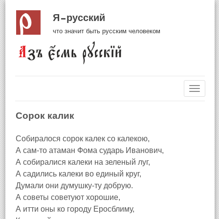
Я русский
что значит быть русским человеком
Навиг
Сорок калик
Собиралося сорок калек со калекою,
А сам-то атаман Фома сударь Иванович,
А собиралися калеки на зеленый луг,
А садились калеки во единый круг,
Думали они думушку-ту добрую.
А советы советуют хорошие,
А итти оны ко городу Еросблиму,