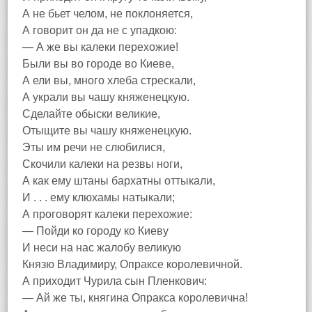
А не бьет челом, не поклоняется,
А говорит он да не с упадкою:
— А же вы калеки перехожие!
Были вы во городе во Киеве,
А ели вы, много хлеба стрескали,
А украли вы чашу княженецкую.
Сделайте обыски великие,
Отыщите вы чашу княженецкую.
Эты им речи не слюбилися,
Скочили калеки на резвы ноги,
А как ему штаны бархатны оттыкали,
И . . . ему клюхамы натыкали;
А проговорят калеки перехожие:
— Пойди ко городу ко Киеву
И неси на нас жалобу великую
Князю Владимиру, Опраксе королевичной.
А приходит Чурила сын Пленкович:
— Ай же ты, княгина Опракса королевична!