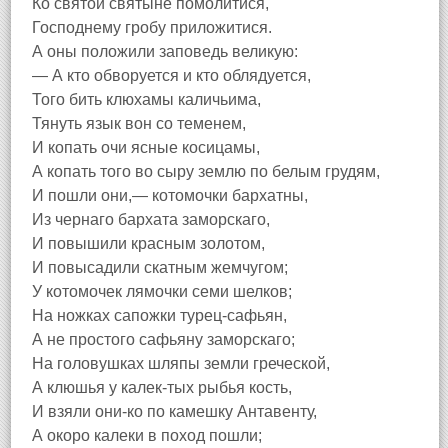
Ко святой святыне помолитися,
Господнему гробу приложитися.
А оны положили заповедь великую:
— А кто обворуется и кто облядуется,
Того бить клюхамы каличьима,
Тянуть язык вон со теменем,
И копать очи ясные косицамы,
А копать того во сыру землю по белым грудям,
И пошли они,— котомочки бархатны,
Из чернаго бархата заморскаго,
И повышили красным золотом,
И повысадили скатным жемчугом;
У котомочек лямочки семи шелков;
На ножках сапожки турец-сафьян,
А не простого сафьяну заморскаго;
На головушках шляпы земли греческой,
А клюшья у калек-тых рыбья кость,
И взяли они-ко по камешку Антавенту,
А окоро калеки в поход пошли;