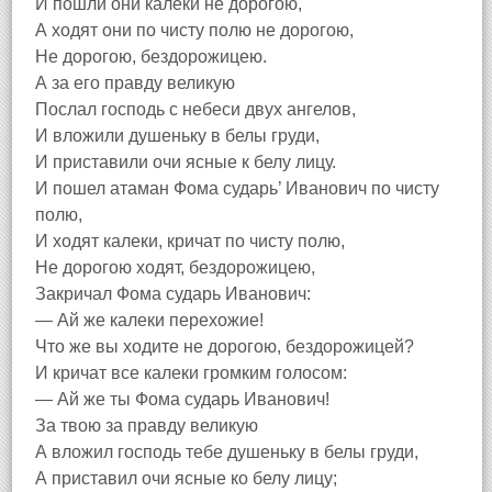
И пошли они калеки не дорогою,
А ходят они по чисту полю не дорогою,
Не дорогою, бездорожицею.
А за его правду великую
Послал господь с небеси двух ангелов,
И вложили душеньку в белы груди,
И приставили очи ясные к белу лицу.
И пошел атаман Фома сударь’ Иванович по чисту
полю,
И ходят калеки, кричат по чисту полю,
Не дорогою ходят, бездорожицею,
Закричал Фома сударь Иванович:
— Ай же калеки перехожие!
Что же вы ходите не дорогою, бездорожицей?
И кричат все калеки громким голосом:
— Ай же ты Фома сударь Иванович!
За твою за правду великую
А вложил господь тебе душеньку в белы груди,
А приставил очи ясные ко белу лицу;