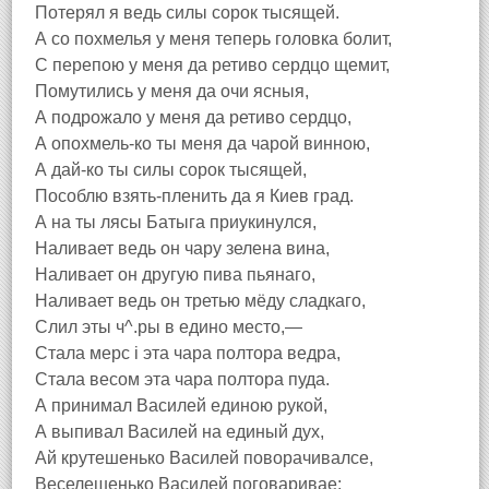
Потерял я ведь силы сорок тысящей.
А со похмелья у меня теперь головка болит,
С перепою у меня да ретиво сердцо щемит,
Помутились у меня да очи ясныя,
А подрожало у меня да ретиво сердцо,
А опохмель-ко ты меня да чарой винною,
А дай-ко ты силы сорок тысящей,
Пособлю взять-пленить да я Киев град.
А на ты лясы Батыга приукинулся,
Наливает ведь он чару зелена вина,
Наливает он другую пива пьянаго,
Наливает ведь он третью мёду сладкаго,
Слил эты ч^.ры в едино место,—
Стала мерс i эта чара полтора ведра,
Стала весом эта чара полтора пуда.
А принимал Василей единою рукой,
А выпивал Василей на единый дух,
Ай крутешенько Василей поворачивалсе,
Веселешенько Василей поговаривае: