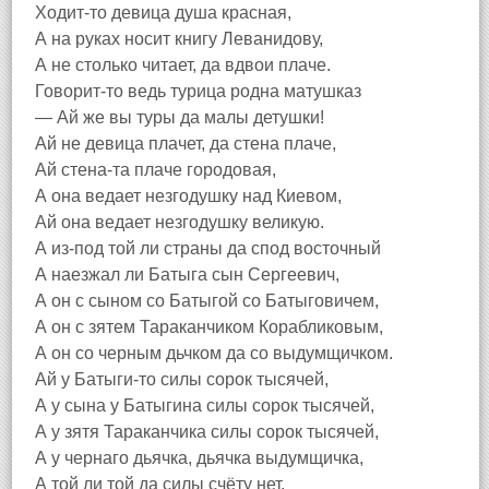
Ходит-то девица душа красная,
А на руках носит книгу Леванидову,
А не столько читает, да вдвои плаче.
Говорит-то ведь турица родна матушказ
— Ай же вы туры да малы детушки!
Ай не девица плачет, да стена плаче,
Ай стена-та плаче городовая,
А она ведает незгодушку над Киевом,
Ай она ведает незгодушку великую.
А из-под той ли страны да спод восточный
А наезжал ли Батыга сын Сергеевич,
А он с сыном со Батыгой со Батыговичем,
А он с зятем Тараканчиком Корабликовым,
А он со черным дьчком да со выдумщичком.
Ай у Батыги-то силы сорок тысячей,
А у сына у Батыгина силы сорок тысячей,
А у зятя Тараканчика силы сорок тысячей,
А у чернаго дьячка, дьячка выдумщичка,
А той ли той да силы счёту нет,