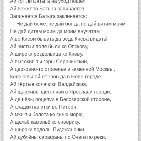
Ай тот ли Батыга на уход пошел,
Ай бежит то Батыга запинается,
Запинается Батыга заклинается:
— Не дай боже, не дай бог да не дай дитям моим
Не дай дитям моим да моим внучатам
А во Киеви бывать да ведь Киева видать!
Ай чйстыи поля были ко Опскову,
А широки роздольица ко Киеву,
А высокия-ты горы Сорочинскии,
А церковно-то строенье в каменной Москвы,
Колокольнёй-от звон да в Нове-городе,
Ай тёртые колачики Валдайския,
Ай щапливы щеголиви в Ярослави городи,
А дешёвы поцелуи в Белозерской стороне,
А сладки напитки во Питери,
А мхи-ты болота ко синю морю,
А щельё каменьё ко сиверику,
А широки подолы Пудожаночки,
Ай дублёны сарафаны по Онеги по реки,