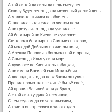
А той ли той да силы да ведь смету нет:
Соколу будет лететь да на меженный долгий день,
А малою-то птичики не облететь.
Становилась тая сила во чистом поли.
А по греху ли-то тогда да учинилосе.
Ай богатырей во Киеви не лучилосе:
Святополк богатырь на Святыих на горах,
Ай молодой Добрыня во чистом поли,
А Алешка Попович в богомольной стороны,
А Самсон да Илья у синя моря.
А лучилосе во Киеви голь кабацкая,
А по имени Василей сын Игнатьёвич.
А двенадцать годов по кабакам он гулял,
Пропил промотал все житьё бытьё своё,
Ай пропил Василей коня добраго,
А с той ли-то уздицей тесмяною,
С тем седлом да со черкальскиим,
А триста он стрелочек в залог отдал.