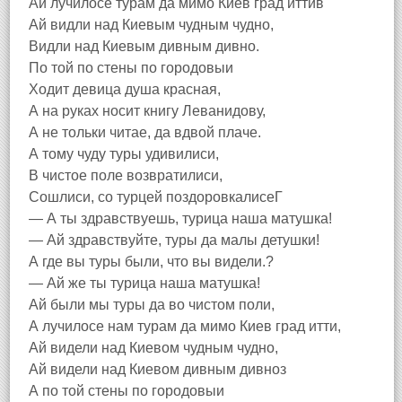
Ай лучилосе турам да мимо Киев град иттив
Ай видли над Киевым чудным чудно,
Видли над Киевым дивным дивно.
По той по стены по городовыи
Ходит девица душа красная,
А на руках носит книгу Леванидову,
А не тольки читае, да вдвой плаче.
А тому чуду туры удивилиси,
В чистое поле возвратилиси,
Сошлиси, со турцей поздоровкалисеГ
— А ты здравствуешь, турица наша матушка!
— Ай здравствуйте, туры да малы детушки!
А где вы туры были, что вы видели.?
— Ай же ты турица наша матушка!
Ай были мы туры да во чистом поли,
А лучилосе нам турам да мимо Киев град итти,
Ай видели над Киевом чудным чудно,
Ай видели над Киевом дивным дивноз
А по той стены по городовыи