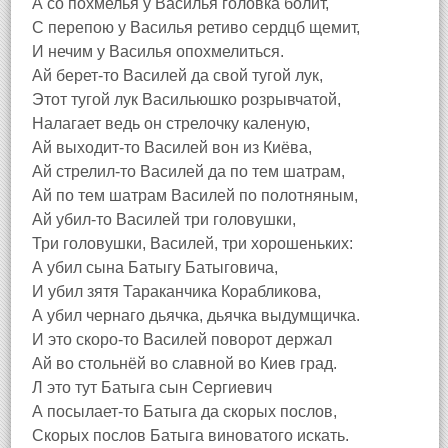
А со похмелья у Василья головка болит,
С перепою у Василья ретиво сердцб щемит,
И нечим у Василья опохмелиться.
Ай берет-то Василей да свой тугой лук,
Этот тугой лук Васильюшко розрывчатой,
Налагает ведь он стрелочку каленую,
Ай выходит-то Василей вон из Киёва,
Ай стрелил-то Василей да по тем шатрам,
Ай по тем шатрам Василей по полотняным,
Ай убил-то Василей три головушки,
Три головушки, Василей, три хорошеньких:
А убил сына Батыгу Батыговича,
И убил зятя Тараканчика Корабликова,
А убил чернаго дьячка, дьячка выдумщичка.
И это скоро-то Василей поворот держал
Ай во стольнёй во славной во Киев град.
Л это тут Батыга сын Сергиевич
А посылает-то Батыга да скорых послов,
Скорых послов Батыга виноватого искать.