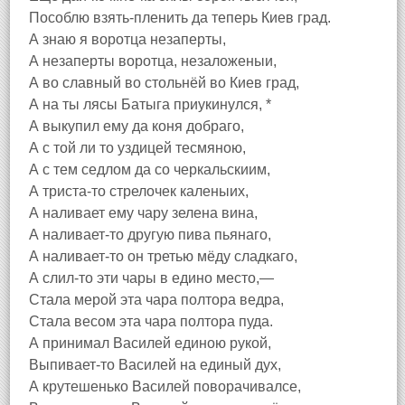
Пособлю взять-пленить да теперь Киев град.
А знаю я воротца незаперты,
А незаперты воротца, незаложеныи,
А во славный во стольнёй во Киев град,
А на ты лясы Батыга приукинулся, *
А выкупил ему да коня добраго,
А с той ли то уздицей тесмяною,
А с тем седлом да со черкальскиим,
А триста-то стрелочек каленыих,
А наливает ему чару зелена вина,
А наливает-то другую пива пьянаго,
А наливает-то он третью мёду сладкаго,
А слил-то эти чары в едино место,—
Стала мерой эта чара полтора ведра,
Стала весом эта чара полтора пуда.
А принимал Василей единою рукой,
Выпивает-то Василей на единый дух,
А крутешенько Василей поворачивалсе,