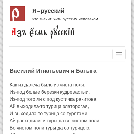
Я русский
что значит быть русским человеком
Навиг
Василий Игнатьевич и Батыга
Как из далеча было из чиста поля,
Из-под белые березки кудревастыи,
Из-под того ли с под кустичка ракитова,
Ай выходила-то турица златорогая,
И выходила-то турица со турятами,
Ай расходилиси туры да во чистом поли,
Во чистом поли туры да со турицою.