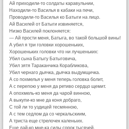
Ай приходили-то солдаты каравульнии,
Находили-то Василья в кабаки на печи,
Проводили-то Василья ко Батыги на лицо.
Ай Василей от Батыги извиняется,
Низко Василей поклоняется:
— Ай прости меня, Батыга, во такой большой вины!
А убил я три головки хорошеньких,
Хорошеньких головки что ни лучшеньких:
Убил сына Батыгу Батыговича,
Убил зятя Тараканчика Корабликова,
Убил чернаго дьячка, дьячка выдумщичка.
А со похмелья у меня теперь головка болит,
А с перепою у меня да ретиво сердцо щемит.
А опохмель-ко меня да чарой винною,
А выкупи-ко мне да коня добраго,
С той ли то уздицей тесмянною,
А с тем седлом да со черкальскиим,
А триста еще стрелочек каленыих.
Еще дай-ко мне-ка силы сорок тысячей,