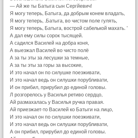
— Ай же ты Батыга сын Сергйевич!
Я могу теперь, Батыга, да добрым конем владать,
Я могу теперь, .Батыга, во чистом поле гулять,
Я могу теперь, Батыга, вострой сабелькой махать. ’
А дал ему силы сорок тысящей.
А садился Василей на добра коня,
А выезжал Василей во чисто полё
А за ты эты за лесушки за темные,
А за ты эты за горы за высокие,
И это начал он по силушке поезживати,
И это начал ведь он силушки порубливати,
И он прибил, прирубил до единой головы.
Л розгорелось у Василья ретиво сердцо,
Ай размахалась у Василья ручка правая.
Ай приезжает-то Василей ко Батыги на лицо,
И это начал он по силушки поезживати,
И это начал ведь он силушки порубливати,
А он прибил, прирубил до единой головы.