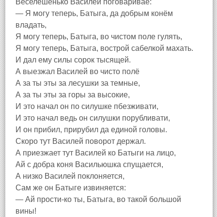
Веселешенько Василей поговариваё:
— Я могу теперь, Батыга, да добрым конём
владать,
Я могу теперь, Батыга, во чистом поле гулять,
Я могу теперь, Батыга, вострой сабелкой махать.
И дал ему силы сорок тысящей.
А выезжал Василей во чисто полё
А за ты эты за лесушки за темные,
А за ты эты за горы за высокие,
И это начал он по силушке пбезживати,
И это начал ведь он силушки порубливати,
И он прибил, прирубил да единой головы.
Скоро тут Василей поворот держал.
А приезжает тут Василей ко Батыги на лицо,
Ай с добра коня Васильюшка спущается,
А низко Василей поклоняется,
Сам же он Батыге извиняется:
— Ай прости-ко ты, Батыга, во такой большой
вины!