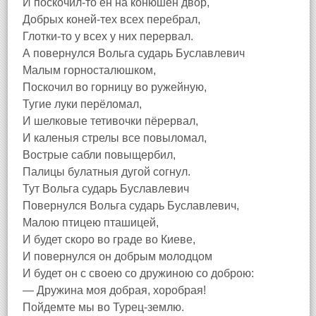
И поскочил-то ён на конюшен двор,
Добрых коней-тех всех перебрал,
Глотки-то у всех у них перервал.
А повернулся Вольга сударь Буславлевич
Малым горносталюшком,
Поскочил во горницу во ружейную,
Тугие луки перёломал,
И шелковые тетивочки пёрервал,
И каленыя стрелы все повыломал,
Вострые сабли повыщербил,
Палицы булатныя дугой согнул.
Тут Вольга сударь Буславлевич
Повернулся Вольга сударь Буславлевич,
Малою птицею пташицей,
И будет скоро во граде во Киеве,
И повернулся он добрым молодцом
И будет он с своею со дружиною со доброю:
— Дружина моя добрая, хоробрая!
Пойдемте мы во Турец-землю.