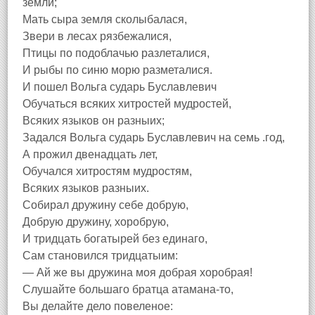
земли;
Мать сыра земля сколыбалася,
Звери в лесах рязбежалися,
Птицы по подоблачью разлеталися,
И рыбы по синю морю разметалися.
И пошел Вольга сударь Буславлевич
Обучаться всяких хитростей мудростей,
Всяких языков он разныих;
Задался Вольга сударь Буславлевич на семь .год,
А прожил двенадцать лет,
Обучался хитростям мудростям,
Всяких языков разныих.
Собирал дружину себе добрую,
Добрую дружину, хоробрую,
И тридцать богатырей без единаго,
Сам становился тридцатыим:
— Ай же вы дружина моя добрая хоробрая!
Слушайте большаго братца атамана-то,
Вы делайте дело повеленое: