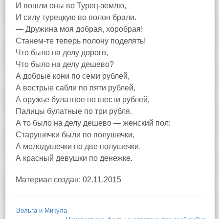
И пошли оны во Турец-землю,
И силу турецкую во полон брали.
— Дружина моя добрая, хоробрая!
Станем-те теперь полону поделять!
Что было на делу дорого,
Что было на делу дешево?
А добрые кони по семи рублей,
А вострые сабли по пяти рублей,
А оружье булатное по шести рублей,
Палицы булатные по три рубля.
А то было на делу дешево — женский пол:
Старушечки были по полушечки,
А молодушечки по две полушечки,
А красный девушки по денежке.
Материал создан: 02.11.2015
Вольга и Микула