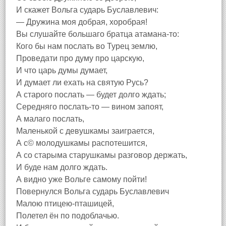
И скажет Вольга сударь Буславлевич:
— Дружина моя добрая, хоробрая!
Вы слушайте большаго братца атамана-то:
Кого бы нам послать во Турец землю,
Проведати про думу про царскую,
И что царь думы думает,
И думает ли ехать на святую Русь?
А старого послать — будет долго ждать;
Середняго послать-то — вином запоят,
А малаго послать,
Маленькой с девушкамы заиграется,
А с© молодушкамы распотешится,
А со старыма старушкамы разговор держать,
И буде нам долго ждать.
А видно уже Вольге самому пойти!
Повернулся Вольга сударь Буславлевич
Малою птицею-пташицей,
Полетел ён по подоблачью.