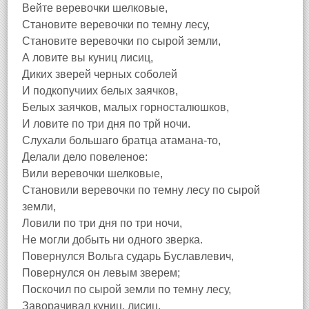
Вейте веревочки шелковые,
Становите веревочки по темну лесу,
Становите веревочки по сырой земли,
А ловите вы куниц лисиц,
Диких зверей черных соболей
И подкопучиих белых заячков,
Белых заячков, малых горносталюшков,
И ловите по три дня по трй ночи.
Слухали большаго братца атамана-то,
Делали дело повеленое:
Вили веревочки шелковые,
Становили веревочки по темну лесу по сырой
земли,
Ловили по три дня по три ночи,
Не могли добыть ни одного зверка.
Повернулся Вольга сударь Буславлевич,
Повернулся он левым зверем;
Поскочил по сырой земли по темну лесу,
Заворачивал куниц, лисиц,