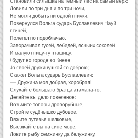
Становили силышка на темный лес на самый верх:
Ловили по три дня и по три ночи,
Не могли добыть ни одной птички.
Повернулся Вольга сударь Буславлевич Науй
птицей,
Полетел по подоблачью.
Заворачивал гусей, лебедей, ясныих соколей
И малую птицу-ту пташицу.
\ будут во городе во Киеве
Jo своей дружинушкой со доброю;
Скажет Вольга сударь Буславлевич:
—- Дружина моя добрая, хоробрая!
Слухайте большаго братца атамана-то,
Делайте вы дело повеленое:
Возьмите топоры дроворубные,
Стройте судёнышко дубовое,
Вяжите путевья шелковые,
Выезжайте вы на сине море,
Ловите рыбу семжинку да белужинку,