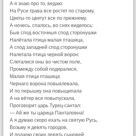
А я знаю про то, ведаю:
На Руси трава все ростет по старому,
Цветы-то цветут все по прежнему.
А ночесь, спалось, во снях виделось:
Быв спод восточныя спод сторонушки
Налётала птица малая пташица,
А спод западней спод сторонушки
Налетала птица черной ворон:
Слеталися оны во чистом поле,
Промежду собой подиралися;
Малая птица пташица
Чернаго ворона повыклевала,
И по перышку она повыщипала
А на вётер все повыпускала.
Проговорит царь Турец-сантал:
— Ай же ты царица Панталовна!
А я думаю скоро ехать на святую Русь,
Возьму я девять городов,
И подарю своих девять сыновей,