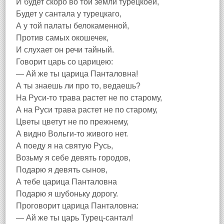
И будет скоро во той земли турецкоей,
Будет у сантала у турецкаго,
А у той палаты белокаменной,
Против самых окошечек,
И слухает он речи тайный.
Говорит царь со царицею:
— Ай же ты царица Панталовна!
А ты знаешь ли про то, ведаешь?
На Руси-то трава растет не по старому,
А на Руси трава растет не по старому,
Цветы цветут не по прежнему,
А видно Вольги-то живого нет.
А поеду я на святую Русь,
Возьму я себе девять городов,
Подарю я девять сынов,
А тебе царица Панталовна
Подарю я шубоньку дорогу.
Проговорит царица Панталовна:
— Ай же ты царь Турец-сантал!