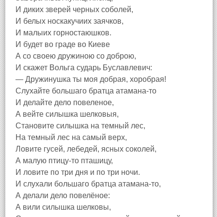
И диких зверей черных соболей,
И белых носкакучиих заячков,
И малыих горностаюшков.
И будет во граде во Киеве
А со своею дружиною со доброю,
И скажет Вольга сударь Буславлевич:
— Дружинушка ты моя добрая, хоробрая!
Слухайте большаго братца атамана-то
И делайте дело повеленое,
А вейте силышка шелковыя,
Становите силышка на темный лес,
На темный лес на самый верх,
Ловите гусей, лебедей, ясных соколей,
А малую птицу-то пташицу,
И ловите по три дня и по три ночи.
И слухали большаго братца атамана-то,
А делали дело повелёное:
А вили силышка шелковы,