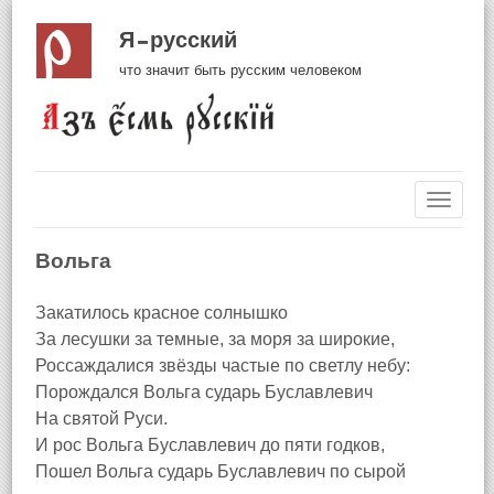
Я русский
что значит быть русским человеком
Навиг
Вольга
Закатилось красное солнышко
За лесушки за темные, за моря за широкие,
Россаждалися звёзды частые по светлу небу:
Порождался Вольга сударь Буславлевич
На святой Руси.
И рос Вольга Буславлевич до пяти годков,
Пошел Вольга сударь Буславлевич по сырой