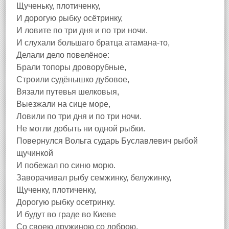
Щученьку, плотиченку,
И дорогую рыбку осётринку,
И ловите по три дня и по три ночи.
И слухали большаго братца атамана-то,
Делали дело повелёное:
Брали топоры дроворубные,
Строили судёнышко дубовое,
Вязали путевья шелковыя,
Выезжали на сице море,
Ловили по три дня и по три ночи.
Не могли добыть ни одной рыбки.
Повернулся Вольга сударь Буславлевич рыбой
щучинкой
И побежал по синю морю.
Заворачивал рыбу семжинку, белужинку,
Щученку, плотиченку,
Дорогую рыбку осетринку.
И будут во граде во Киеве
Со своею дружиною со доброю,