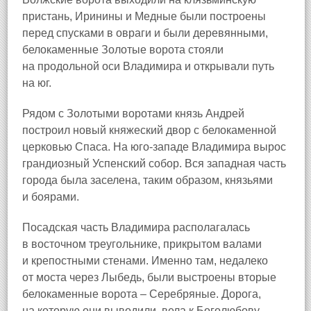
пристань, Иринины и Медные были построены
перед спусками в овраги и были деревянными,
белокаменные Золотые ворота стояли
на продольной оси Владимира и открывали путь
на юг.
Рядом с Золотыми воротами князь Андрей
построил новый княжеский двор с белокаменной
церковью Спаса. На юго-западе Владимира вырос
грандиозный Успенский собор. Вся западная часть
города была заселена, таким образом, князьями
и боярами.
Посадская часть Владимира располагалась
в восточном треугольнике, прикрытом валами
и крепостными стенами. Именно там, недалеко
от моста через Лыбедь, были выстроены вторые
белокаменные ворота – Серебряные. Дорога,
на которую они выводили, вела к Боголюбову