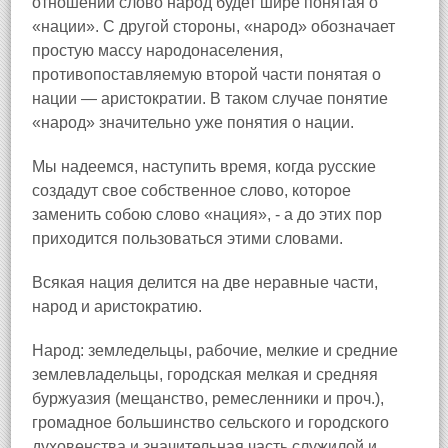
отношении слово народ будет шире понятая о
«нации». С другой стороны, «народ» обозначает
простую массу народонаселения,
противопоставляемую второй части понятая о
нации — аристократии. В таком случае понятие
«народ» значительно уже понятия о нации.
Мы надеемся, наступить время, когда русские
создадут свое собственное слово, которое
заменить собою слово «нация», - а до этих пор
приходится пользоваться этими словами.
Всякая нация делится на две неравные части,
народ и аристократию.
Народ: земледельцы, рабочие, мелкие и средние
землевладельцы, городская мелкая и средняя
буржуазия (мещанство, ремесленники и проч.),
громадное большинство сельского и городского
духовенства и значительная часть служилой и