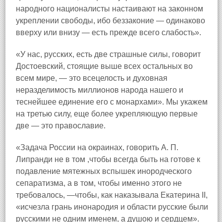
народного националисты настаивают на законном
укреплении свободы, ибо беззаконие — одинаково
вверху или внизу — есть прежде всего слабость».
«У нас, русских, есть две страшные силы, говорит
Достоевский, стоящие выше всех остальных во
всем мире, — это всецелость и духовная
неразделимость миллионов народа нашего и
теснейшее единение его с монархами». Мы укажем
на третью силу, еще более укрепляющую первые
две — это православие.
«Задача России на окраинах, говорить А. П.
Липранди не в том ,чтобы всегда быть на готове к
подавление мятежных вспышек инородческого
сепаратизма, а в том, чтобы именно этого не
требовалось, —чтобы, как наказывала Екатерина II,
«исчезла грань инонародия и области русские были
русскими не одним именем, а душою и сердцем».