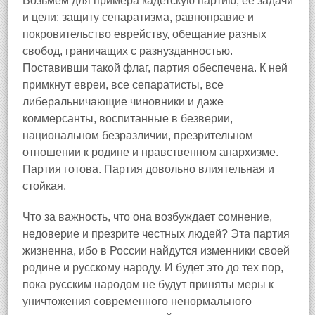
Возьмем для примера кадетскую партию, её задачи
и цели: защиту сепаратизма, равноправие и
покровительство еврейству, обещание разных
свобод, граничащих с разнузданностью.
Поставивши такой флаг, партия обеспечена. К ней
примкнут евреи, все сепаратисты, все
либеральничающие чиновники и даже
коммерсанты, воспитанные в безверии,
национальном безразличии, презрительном
отношении к родине и нравственном анархизме.
Партия готова. Партия довольно влиятельная и
стойкая.
Что за важность, что она возбуждает сомнение,
недоверие и презрите честных людей? Эта партия
жизненна, ибо в России найдутся изменники своей
родине и русскому народу. И будет это до тех пор,
пока русским народом не будут приняты меры к
уничтожения современного ненормального