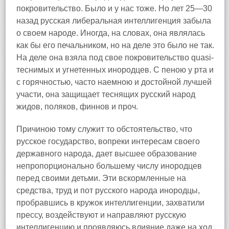
покровительство. Было и у нас тоже. Но лет 25—30
назад русская либеральная интеллигенция забыла
о своем народе. Иногда, на словах, она являлась
как бы его печальником, но на деле это было не так.
На деле она взяла под свое покровительство quasi-
теснимых и угнетенных инородцев. С пеною у рта и
с горячностью, часто наемною и достойной лучшей
участи, она защищает теснящих русский народ
жидов, поляков, финнов и проч.
Причиною тому служит то обстоятельство, что
русское государство, вопреки интересам своего
державного народа, дает высшее образование
непропорционально большему числу инородцев
перед своими детьми. Эти вскормленные на
средства, труд и пот русского народа инородцы,
пробравшись в кружок интеллигенции, захватили
прессу, воздействуют и направляют русскую
интеллигенцию и проявляюсь влияние даже на ход