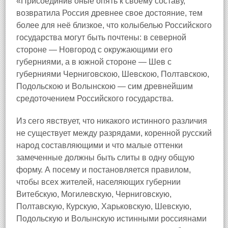
«Присоединив оные опять к своему составу,
возвратила Россия древнее свое достояние, тем
более для неё близкое, что колыбелью Российского
государства могут быть почтены: в северной
стороне — Новгород с окружающими его
губерниями, а в южной стороне — Шев с
губерниями Черниговскою, Шевскою, Полтавскою,
Подольскою и Волынскою — сим древнейшим
средоточением Российского государства.
Из сего явствует, что никакого истинного различия
не существует между разрядами, коренной русский
народ составляющими и что малые оттенки
замеченные должны быть слиты в одну общую
форму. А посему и постановляется правилом,
чтобы всех жителей, населяющих губернии
Витебскую, Могилевскую, Черниговскую,
Полтавскую, Курскую, Харьковскую, Шевскую,
Подольскую и Волынскую истинными россиянами