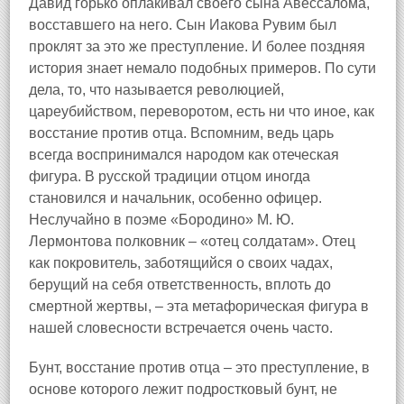
Давид горько оплакивал своего сына Авессалома,
восставшего на него. Сын Иакова Рувим был
проклят за это же преступление. И более поздняя
история знает немало подобных примеров. По сути
дела, то, что называется революцией,
цареубийством, переворотом, есть ни что иное, как
восстание против отца. Вспомним, ведь царь
всегда воспринимался народом как отеческая
фигура. В русской традиции отцом иногда
становился и начальник, особенно офицер.
Неслучайно в поэме «Бородино» М. Ю.
Лермонтова полковник – «отец солдатам». Отец
как покровитель, заботящийся о своих чадах,
берущий на себя ответственность, вплоть до
смертной жертвы, – эта метафорическая фигура в
нашей словесности встречается очень часто.
Бунт, восстание против отца – это преступление, в
основе которого лежит подростковый бунт, не