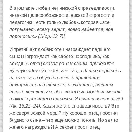
В этом акте любви нет никакой справедливости,
никакой целесообразности, никакой строгости и
педагогики, есть только любовь, которая «
все
покрывает, всему верит, всего надеется, все
переносит» (1Кор. 13-7)!
И третий акт любви: отец награждает падшего
сына! Награждает как своего наследника, как
вождя!
А отец сказал рабам своим: принесите
лучшую одежду и оденьте его, и дайте перстень
на руку его и обувь на ноги, и приведите
откормленного теленка, и заколите; станем
есть и веселиться, ибо этот сын мой был мертв
и ожил, пропадал и нашелся. И начали веселиться!
(Лк. 15:22–24).
Какая же это справедливость? Это
же сверх всякой меры? Ну хорошо, отец простил
блудного сына – это еще можно понять. Но за что
же его награждать?! А секрет прост: отец