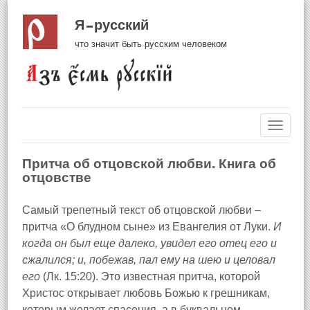
Я русский
что значит быть русским человеком
Навиг
Притча об отцовской любви. Книга об
отцовстве
Самый трепетный текст об отцовской любви –
притча «О блудном сыне» из Евангелия от Луки.
И
когда он был еще далеко, увидел его отец его и
сжалился; и, побежав, пал ему на шею и целовал
его
(Лк. 15:20). Это известная притча, которой
Христос открывает любовь Божью к грешникам,
которым желает спасения, а в буквальном