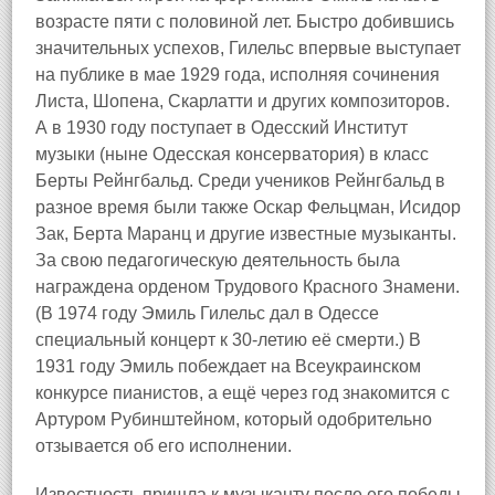
возрасте пяти с половиной лет. Быстро добившись
значительных успехов, Гилельс впервые выступает
на публике в мае 1929 года, исполняя сочинения
Листа, Шопена, Скарлатти и других композиторов.
А в 1930 году поступает в Одесский Институт
музыки (ныне Одесская консерватория) в класс
Берты Рейнгбальд. Среди учеников Рейнгбальд в
разное время были также Оскар Фельцман, Исидор
Зак, Берта Маранц и другие известные музыканты.
За свою педагогическую деятельность была
награждена орденом Трудового Красного Знамени.
(В 1974 году Эмиль Гилельс дал в Одессе
специальный концерт к 30-летию её смерти.) В
1931 году Эмиль побеждает на Всеукраинском
конкурсе пианистов, а ещё через год знакомится с
Артуром Рубинштейном, который одобрительно
отзывается об его исполнении.
Известность пришла к музыканту после его победы