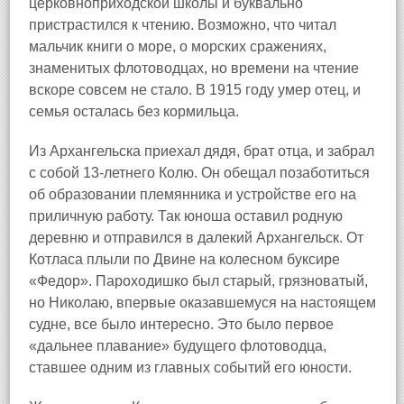
церковноприходской школы и буквально
пристрастился к чтению. Возможно, что читал
мальчик книги о море, о морских сражениях,
знаменитых флотоводцах, но времени на чтение
вскоре совсем не стало. В 1915 году умер отец, и
семья осталась без кормильца.
Из Архангельска приехал дядя, брат отца, и забрал
с собой 13-летнего Колю. Он обещал позаботиться
об образовании племянника и устройстве его на
приличную работу. Так юноша оставил родную
деревню и отправился в далекий Архангельск. От
Котласа плыли по Двине на колесном буксире
«Федор». Пароходишко был старый, грязноватый,
но Николаю, впервые оказавшемуся на настоящем
судне, все было интересно. Это было первое
«дальнее плавание» будущего флотоводца,
ставшее одним из главных событий его юности.