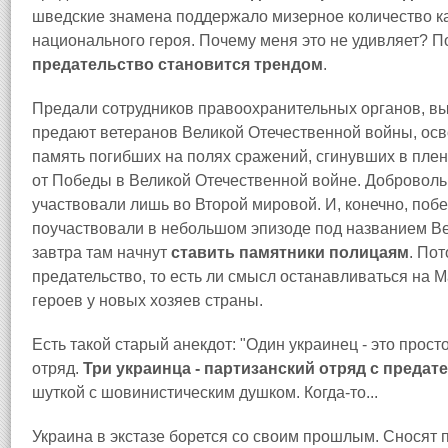
шведские знамена поддержало мизерное количество каз
национального героя. Почему меня это не удивляет? По
предательство становится трендом
.
Предали сотрудников правоохранительных органов, в
предают ветеранов Великой Отечественной войны, ос
память погибших на полях сражений, сгинувших в плену
от Победы в Великой Отечественной войне. Доброволь
участвовали лишь во Второй мировой. И, конечно, побед
поучаствовали в небольшом эпизоде под названием Ве
завтра там начнут
ставить памятники полицаям
. По
предательство, то есть ли смысл останавливаться на
героев у новых хозяев страны.
Есть такой старый анекдот: "Один украинец - это прост
отряд.
Три украинца - партизанский отряд с предат
шуткой с шовинистическим душком. Когда-то...
Украина в экстазе борется со своим прошлым. Сносят