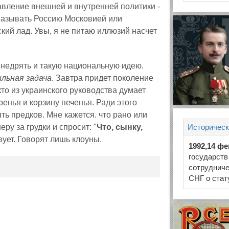
авление внешней и внутренней политики -
называть Россию Московией или
кий лад. Увы, я не питаю иллюзий насчет
внедрять и такую национальную идею.
ильная задача
. Завтра придет поколение
кто из украинского руководства думает
енья и корзину печенья. Ради этого
ть предков. Мне кажется. что рано или
ру за грудки и спросит: "
Что, сынку,
Историческ
вует. Говорят лишь клоуны.
1992,14 ф
государств
сотрудниче
СНГ о стат