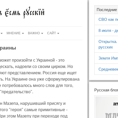
Последние 
СВО как п
8 июля - 
МНЕНИЕ
ВАЖНО
САЙТ
Открытка.
русских
краины
Земля Имп
может произойти с Украиной - это
ескать, надоели со своим цирком. Но
Средневек
вляют представлением. Россия еще ищет
ь. На Украине она уже сформулирована
 потребовалось много слов для того,
Русская бло
"предательство".
ан Мазепа, нарушивший присягу и
того "героя" самые примитивные -
При этом Мазепу при переходе под