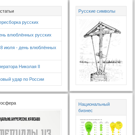
статьи
Русские символы
ересборка русских
день влюблённых русских
 8 июля - день влюблённых
ератора Николая II
овый удар по России
госфера
Национальный
бизнес