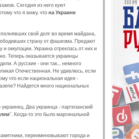
аков. Сегодня из него куют
тому что я вижу, что
на Украине
ыполнявших свой долг во время майдана,
вободивших страну от фашизма. Предают
 и оккупации. Украина отреклась от них и
но. Теперь оказывается украинцы
или. А русские - они так... немного
ликая Отечественная. Не удивлюсь, если
тому что если национальная идея -
 Мазепе? Найдется много национальных
о украинец. Два украинца - партизанский
елем
". Когда-то это было маргинальной
 памятники, переименовывают города и