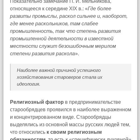
Показательно замечание П. И. Мельникова,
относящееся к середине XIX в.: «
Где более
развиты промыслы, раскол сильнее и, наоборот,
где менее раскольников, там слабее
промышленность, так что степень развития
промышленной деятельности в известной
местности служит безошибочным мерилом
степени развития раскола
».
Наиболее важной причиной успешного
хозяйствования староверов стала их
идеология.
Религиозный фактор
в предпринимательстве
старообрядцев проявился в наиболее выраженном
и концентрированном виде. Старообрядцы
выделялись из основной массы русских людей тем,
что относились
к своим религиозным
обязанностям
, то есть к «специфически духовной»