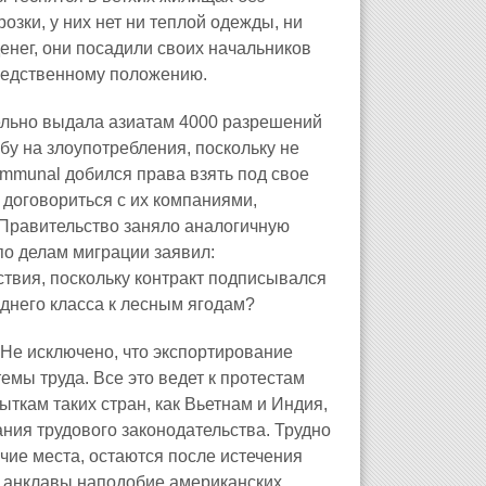
озки, у них нет ни теплой одежды, ни
енег, они посадили своих начальников
бедственному положению.
ельно выдала азиатам 4000 разрешений
обу на злоупотребления, поскольку не
mmunal добился права взять под свое
 договориться с их компаниями,
 Правительство заняло аналогичную
по делам миграции заявил:
твия, поскольку контракт подписывался
еднего класса к лесным ягодам?
 Не исключено, что экспортирование
емы труда. Все это ведет к протестам
ткам таких стран, как Вьетнам и Индия,
ния трудового законодательства. Трудно
чие места, остаются после истечения
я анклавы наподобие американских