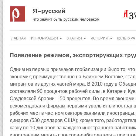
Я русский
что значит быть русским человеком
ГЛАВНАЯ
ИНФОРМАЦИЯ
ЗНАНИЯ
ИСТОРИЯ
КУЛЬТУРА
Появление режимов, экспортирующих тру
Одним из первых признаков глобализации было то, чт
экономик, преимущественно на Ближнем Востоке, стали,
мигрантов из других частей мира. В 2010 году в Объ
составляли 90 процентов рабочей силы, в Катаре и Кув
Саудовской Аравии – 50 процентов. Во время экономич
рекомендовали фирмам первыми увольнять иностранце
рабочих мест в частном секторе занимали иностранцы,
динаров (530 долларов США); кроме того, работодате
казну по 10 динаров за каждого иностранного работник
иностранцам менять спонсора‑работодателя – при это