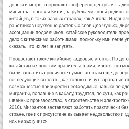
дороги и метро, сооружают конференц‑центры и стадион
министра торговли Китая, за рубежами своей родины 
китайцев, в таких разных странах, как Ангола, Индонез
работников неуклонно растет. Со слов Дяо Чуньхэ, ди
ассоциации подрядчиков, китайские руководители прое
дело с китайскими работниками, поскольку ими легче 
сказать, что их легче запугать.
Процветают также китайские кадровые агенты. По дого
китайским и японским правительствами, множество м
были заплатить приличные суммы агентам еще до пере
последующие выплаты, как только начнут зарабатыва
возможностью приобрести необходимые навыки по одо
мигранты, попавшие в кабалу, трудятся, по сути, как 
швейных производствах, в строительстве и электротех
2010). Мигрантов заставляют работать практически бе
стране, где их присутствие вызывает недовольство и г
них не заступится.