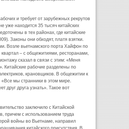
бочих и требует от зарубежных рекрутов
не уже находится 35 тысяч китайских
едоточены в тех районах, где китайские
9). Законы они обходят, платя взятки.
ми. Возле вьетнамского порта Хайфон по
 квартал – с общежитиями, ресторанами,
онтажу сказал в связи с этим: «Меня
». Китайские рабочие разделены по
электриков, крановщиков. В общежитии к
 «Все мы странники в этом мире.
ет друг друга узнать». Такое вот
авительство заключило с Китайской
в, причем с использованием труда
герой войны во Вьетнаме, направил
аращивания китайского присутствия. В