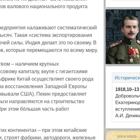
ов валового национального продукта
предприятия налаживают систематический
тысяч. Такая «система экспортирования
чей силы. Индия делает это по‑своему. В
ов, которые перемещаются по всему миру.
твом – наличием крупных
овому капиталу, вкупе с гигантскими
Историческ
 Африке Китай осуществляет своего рода
ма восстановления Западной Европы
1918,10–13
зовывали США). Пекин предоставляет
Доброволь
ньги направляются на строительство
Екатеринод
ри этом бо́льшая часть работ
вступление
А.И. Деник
их континентах – при этом китайские
и, строят фабрики, автодороги, железные