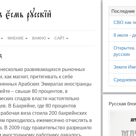
Последние 
СВО как п
8 июля - 
МНЕНИЕ
ВАЖНО
САЙТ
Открытка.
русских
д
Земля Имп
о несколько развивающихся рыночных
 как магнит, притягивать к себе
Средневек
единенных Арабских Эмиратах иностранцы
ейте – свыше 80 процентов, в
еских спадов власти настоятельно
Русская бло
в. В Бахрейне, где 80 процентов
 рабочая виза стоила 200 бахрейнских
лям приходилось ежемесячно отчислять в
а. В 2009 году правительство разрешило
м иностранному работнику давалось