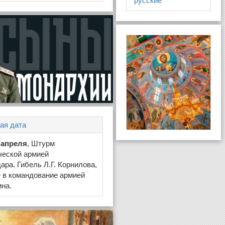
русские
ая дата
 апреля
, Штурм
ческой армией
ара. Гибель Л.Г. Корнилова,
 в командование армией
ина.