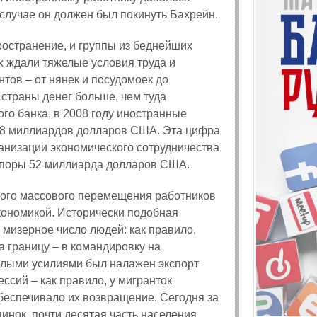
 случае он должен был покинуть Бахрейн.
остранение, и группы из беднейших
х ждали тяжелые условия труда и
тов – от нянек и посудомоек до
страны денег больше, чем туда
о банка, в 2008 году иностранные
328 миллиардов долларов США. Эта цифра
ганизации экономического сотрудничества
аспоры 52 миллиарда долларов США.
ного массового перемещения работников
экономикой. Исторически подобная
 мизерное число людей: как правило,
а границу – в командировку на
алыми усилиями был налажен экспорт
сий – как правило, у мигранток
обеспечивало их возвращение. Сегодня за
нок, почти десятая часть населения