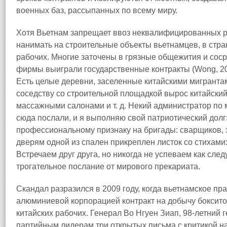
военных баз, рассыпанных по всему миру.
Хотя Вьетнам запрещает ввоз неквалифицированных ра
нанимать на строительные объекты вьетнамцев, в стра
рабочих. Многие заточены в грязные общежития и соср
фирмы выиграли государственные контракты (Wong, 200
Есть целые деревни, заселенные китайскими мигранта
соседству со строительной площадкой вырос китайский
массажными салонами и т. д. Некий администратор по м
сюда послали, и я выполняю свой патриотический долг
профессиональному признаку на бригады: сварщиков, 
дверям одной из спален прикреплен листок со стихами:
Встречаем друг друга, но никогда не успеваем как следу
трогательное послание от мирового прекариата.
Скандал разразился в 2009 году, когда вьетнамское пр
алюминиевой корпорацией контракт на добычу боксито
китайских рабочих. Генерал Во Нгуен Зиап, 98‑летний 
партийным лидерам три открытых письма с критикой н