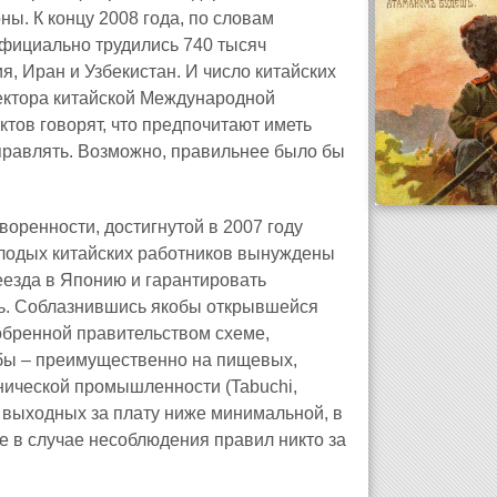
ы. К концу 2008 года, по словам
официально трудились 740 тысяч
ия, Иран и Узбекистан. И число китайских
ректора китайской Международной
ктов говорят, что предпочитают иметь
управлять. Возможно, правильнее было бы
воренности, достигнутой в 2007 году
олодых китайских работников вынуждены
езда в Японию и гарантировать
ть. Соблазнившись якобы открывшейся
бренной правительством схеме,
рабы – преимущественно на пищевых,
нической промышленности (Tabuchi,
з выходных за плату ниже минимальной, в
де в случае несоблюдения правил никто за