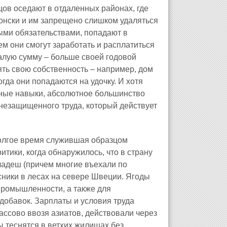
цов оседают в отдаленных районах, где
понски и им запрещено слишком удаляться
ными обязательствами, попадают в
ем они смогут заработать и расплатиться
алую сумму – больше своей годовой
рять свою собственность – например, дом
огда они попадаются на удочку. И хотя
ные навыки, абсолютное большинство
 незащищенного труда, который действует
долгое время служившая образцом
тики, когда обнаружилось, что в страну
ладеш (причем многие въехали по
сники в лесах на севере Швеции. Ягоды
промышленности, а также для
обавок. Зарплаты и условия труда
ассово ввозя азиатов, действовали через
 теснятся в ветхих жилищах без