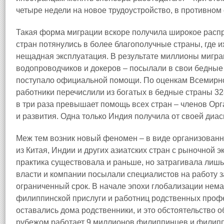
четыре недели на новое трудоустройство, в противном
Такая форма миграции вскоре получила широкое распр
стран потянулись в более благополучные страны, где и
нещадная эксплуатация. В результате миллионы мигран
водопроводчиков и докеров – посылали в свои бедные 
поступало официальной помощи. По оценкам Всемирног
работники перечислили из богатых в бедные страны 
в три раза превышает помощь всех стран – членов Ор
и развития. Одна только Индия получила от своей ди
Меж тем возник новый феномен – в виде организован
из Китая, Индии и других азиатских стран с рыночной 
практика существовала и раньше, но затрагивала лишь
власти и компании посылали специалистов на работу з
ограниченный срок. В начале эпохи глобализации нем
филиппинской прислуги и работниц родственных профес
оставались дома родственники, и это обстоятельство 
рубежом работает 9 миллионов филиппинцев и филиппи