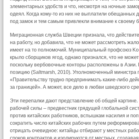
элементарных удобств и что, несмотря на ночные замор
одеял. Когда кому‑то из них не выплатили обещанных д
под замок и тем самым привлекли внимание к своему 
Миграционная служба Швеции признала, что действит
на работу, но добавила, что не может рассмотреть жал
имеет на то полномочий. Муниципальный профсоюз Ko
крыло сборщиков ягод, однако признался, что не может
поскольку вербовочные конторы расположены в Азии.
позицию (Saltmarsh, 2010). Уполномоченный министра 
«Правительству трудно предпринимать какие‑либо дейс
за границей». А может, все дело в любви шведского ср
Эти перепалки дают представление об общей картине.
рабочей силы – предвестник грядущей глобальной сист
против китайских работников, вспышкам насилия и попы
сократить число китайских рабочих путем реформирова
отрицать очевидное: китайцы отбирают у местных рабо
сроков контрактов и изолируются от местных, создава