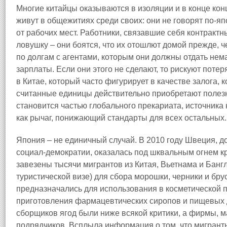
Многие китайцы оказываются в изоляции и в конце кон
живут в общежитиях среди своих: они не говорят по‑я
от рабочих мест. Работники, связавшие себя контракт
ловушку – они боятся, что их отошлют домой прежде, ч
по долгам с агентами, которым они должны отдать нем
зарплаты. Если они этого не сделают, то рискуют поте
в Китае, который часто фигурирует в качестве залога, к
считанные единицы действительно приобретают полез
становится частью глобального прекариата, источника
как рычаг, понижающий стандарты для всех остальных.
Япония – не единичный случай. В 2010 году Швеция, 
социал‑демократии, оказалась под шквальным огнем кри
завезены тысячи мигрантов из Китая, Вьетнама и Банг
туристической визе) для сбора морошки, черники и бру
предназначались для использования в косметической 
приготовления фармацевтических сиропов и пищевых д
сборщиков ягод были ниже всякой критики, а фирмы, м
подрядчиков. Всплыла информация о том, что мигранты