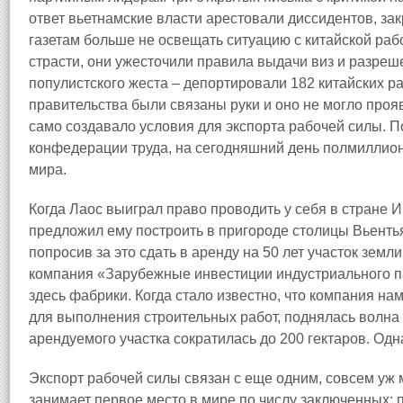
ответ вьетнамские власти арестовали диссидентов, за
газетам больше не освещать ситуацию с китайской раб
страсти, они ужесточили правила выдачи виз и разреше
популистского жеста – депортировали 182 китайских ра
правительства были связаны руки и оно не могло проя
само создавало условия для экспорта рабочей силы. 
конфедерации труда, на сегодняшний день полмиллион
мира.
Когда Лаос выиграл право проводить у себя в стране 
предложил ему построить в пригороде столицы Вьенть
попросив за это сдать в аренду на 50 лет участок земл
компания «Зарубежные инвестиции индустриального п
здесь фабрики. Когда стало известно, что компания на
для выполнения строительных работ, поднялась волна 
арендуемого участка сократилась до 200 гектаров. Одн
Экспорт рабочей силы связан с еще одним, совсем уж
занимает первое место в мире по числу заключенных: п