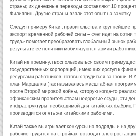
страны; их денежные переводы составляют 10 процент
Филиппин. Другие страны взяли этот опыт на заметку.
Следуя примеру Китая, правительства и крупнейшие 
экспорт временной рабочей силы – счет идет на сотни 
труда» помогает преобразовать глобальный рынок рабо
результате ее политики мобилизуются армии работник
Китай не преминул воспользоваться своим преимущес
государственных корпораций, имеющих доступ к финанс
ресурсами работников, готовых трудиться за гроши. В
план Маршалла (так называлась масштабная програм
после Второй мировой войны, которую когда‑то реали
африканским правительствам недорогие ссуды, эти де
инфраструктуры, необходимой для китайских фабрик. П
производится опять же китайскими рабочими.
Китай также выигрывает конкурсы на подряды и на друг
рабочие трудятся на стройках, возводят электростанци