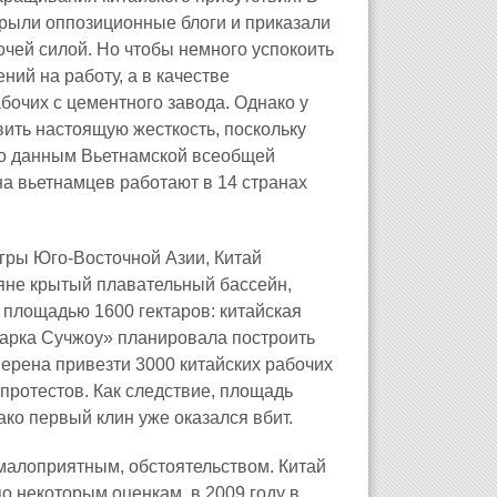
крыли оппозиционные блоги и приказали
очей силой. Но чтобы немного успокоить
ний на работу, а в качестве
бочих с цементного завода. Однако у
вить настоящую жесткость, поскольку
По данным Вьетнамской всеобщей
а вьетнамцев работают в 14 странах
Игры Юго‑Восточной Азии, Китай
яне крытый плавательный бассейн,
и площадью 1600 гектаров: китайская
арка Сучжоу» планировала построить
мерена привезти 3000 китайских рабочих
протестов. Как следствие, площадь
ако первый клин уже оказался вбит.
 малоприятным, обстоятельством. Китай
о некоторым оценкам, в 2009 году в