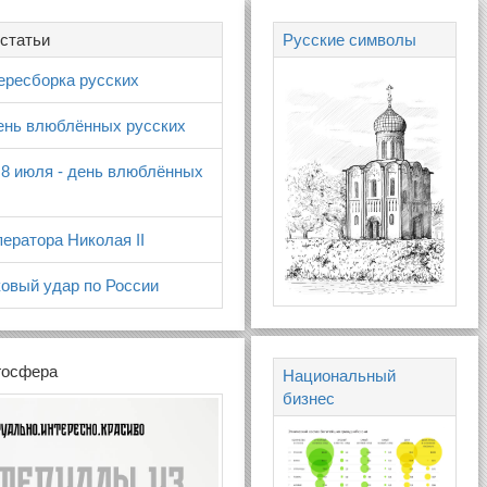
статьи
Русские символы
ересборка русских
день влюблённых русских
 8 июля - день влюблённых
ератора Николая II
овый удар по России
госфера
Национальный
бизнес