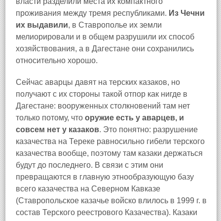
власти разделили места их компактного
проживания между тремя республиками.
Из Чечни
их выдавили
, в Ставрополье их земли
мелиорировали и в общем разрушили их способ
хозяйствования, а в Дагестане они сохранились
относительно хорошо.
Сейчас аварцы давят на терских казаков, но
получают с их стороны такой отпор как нигде в
Дагестане: вооруженных столкновений там нет
только потому, что
оружие есть у аварцев, и
совсем нет у казаков
. Это понятно: разрушение
казачества на Тереке равносильно гибели терского
казачества вообще, поэтому там казаки держаться
будут до последнего. В связи с этим они
превращаются в главную этнообразующую базу
всего казачества на Северном Кавказе
(Ставропольское казачье войско влилось в 1999 г. в
состав Терского реестрового Казачества). Казаки