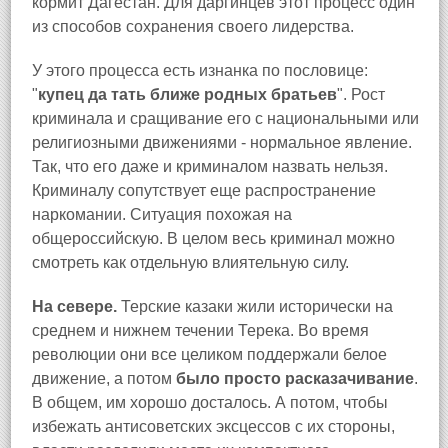
кормит Дагестан. Для даргинцев этот процесс один
из способов сохранения своего лидерства.
У этого процесса есть изнанка по пословице:
"
купец да тать ближе родных братьев
". Рост
криминала и сращивание его с национальными или
религиозными движениями - нормальное явление.
Так, что его даже и криминалом назвать нельзя.
Криминалу сопутствует еще распространение
наркомании. Ситуация похожая на
общероссийскую. В целом весь криминал можно
смотреть как отдельную влиятельную силу.
На севере.
Терские казаки жили исторически на
среднем и нижнем течении Терека. Во время
революции они все целиком поддержали белое
движение, а потом
было просто расказачивание
.
В общем, им хорошо досталось. А потом, чтобы
избежать антисоветских эксцессов с их стороны,