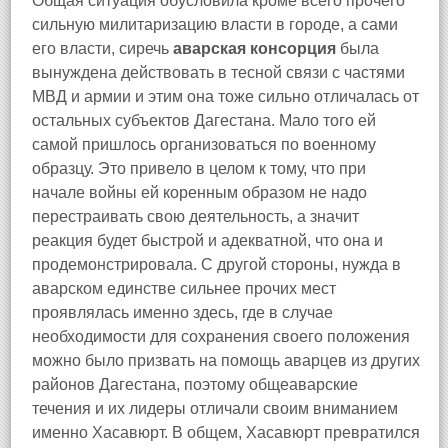
Общая ситуация обусловила кроме всего прочего
сильную милитаризацию власти в городе, а сами
его власти, сиречь
аварская консорция
была
вынуждена действовать в тесной связи с частями
МВД и армии и этим она тоже сильно отличалась от
остальных субъектов Дагестана. Мало того ей
самой пришлось организоваться по военному
образцу. Это привело в целом к тому, что при
начале войны ей коренным образом не надо
перестраивать свою деятельность, а значит
реакция будет быстрой и адекватной, что она и
продемонстрировала. С другой стороны, нужда в
аварском единстве сильнее прочих мест
проявлялась именно здесь, где в случае
необходимости для сохранения своего положения
можно было призвать на помощь аварцев из других
районов Дагестана, поэтому общеаварские
течения и их лидеры отличали своим вниманием
именно Хасавюрт. В общем, Хасавюрт превратился