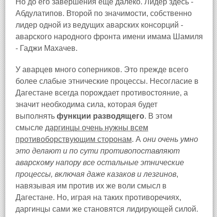
Но до его завершения еще далеко. Лидер здесь -
Абдулатипов. Второй по значимости, собственно
лидер одной из ведущих аварских консорций -
аварского народного фронта имени имама Шамиля
- Гаджи Махачев.
У аварцев много соперников. Это прежде всего
более слабые этнические процессы. Несогласие в
Дагестане всегда порождает противостояние, а
значит необходима сила, которая будет
выполнять
функции разводящего
. В этом
смысле
даргинцы очень нужны всем
противоборствующим сторонам
. А
они очень умно
это делают и по сути противопоставляют
аварскому напору все остальные этнические
процессы, включая даже казаков и лезгинов
,
навязывая им против их же воли смысл в
Дагестане. Но, играя на таких противоречиях,
даргинцы сами же становятся лидирующей силой.