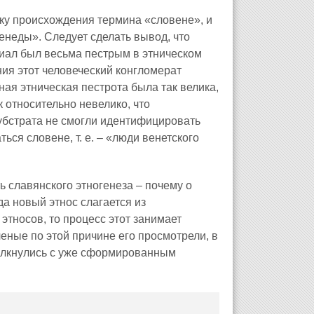
дку происхождения термина «словене», и
енеды». Следует сделать вывод, что
иал был весьма пестрым в этническом
ия этот человеческий конгломерат
ая этническая пестрота была так велика,
к относительно невелико, что
субстрата не смогли идентифицировать
ься словене, т. е. – «люди венетского
ь славянского этногенеза – почему о
да новый этнос слагается из
тносов, то процесс этот занимает
еные по этой причине его просмотрели, в
толкнулись с уже сформированным