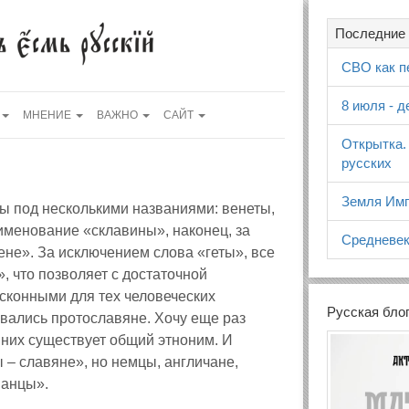
Последние 
СВО как п
8 июля - 
МНЕНИЕ
ВАЖНО
САЙТ
Открытка.
русских
Земля Имп
ы под несколькими названиями: венеты,
аименование «склавины», наконец, за
Средневек
не». За исключением слова «геты», все
 что позволяет с достаточной
сконными для тех человеческих
Русская бло
вались протославяне. Хочу еще раз
 них существует общий этноним. И
мы – славяне», но немцы, англичане,
манцы».