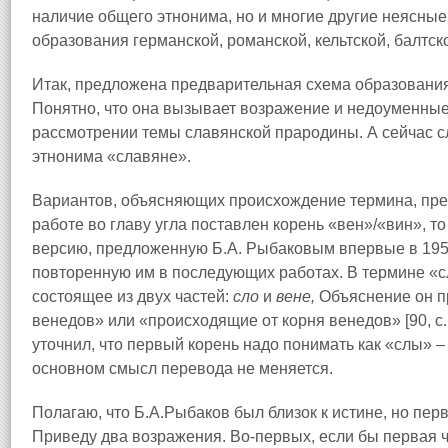
наличие общего этнонима, но и многие другие неясны
образования германской, романской, кельтской, балтс
Итак, предложена предварительная схема образовани
Понятно, что она вызывает возражение и недоуменные
рассмотрении темы славянской прародины. А сейчас 
этнонима «славяне».
Вариантов, объясняющих происхождение термина, предл
работе во главу угла поставлен корень «вен»/«вин», т
версию, предложенную Б.А. Рыбаковым впервые в 1958
повторенную им в последующих работах. В термине «с
состоящее из двух частей:
сло
и
вене,
Объяснение он п
венедов» или «происходящие от корня венедов» [90, с.
уточнил, что первый корень надо понимать как «слы» –
основном смысл перевода не меняется.
Полагаю, что Б.А.Рыбаков был близок к истине, но пер
Приведу два возражения. Во‑первых, если бы первая ч