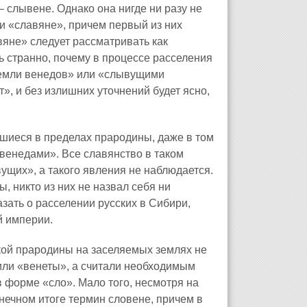
 слывене. Однако она нигде ни разу не
и «славяне», причем первый из них
яне» следует рассматривать как
ь странно, почему в процессе расселения
земли венедов» или «слывущими
», и без излишних уточнений будет ясно,
вшиеся в пределах прародины, даже в том
венедами». Все славянство в таком
ущих», а такого явления не наблюдается.
, никто из них не назвал себя ни
зать о расселении русских в Сибири,
й империи.
ской прародины на заселяемых землях не
или «венеты», а считали необходимым
в форме «сло». Мало того, несмотря на
онечном итоге термин словене, причем в