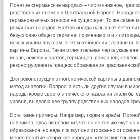
Понятие «германские народы» – чисто книжное, произ
родственных племен в Центральной Европе. Народного
германоязычных этносов не существует. То же самое мо
романских народов. Балтов иногда называют летто‑лито
безусловно общего термина, применимого и к литовцам
исчезнувшим пруссам. В этом отношении славяне выпа
картины Европы. Такая отличительная черта указывает,
иначе, нежели у балтов, германцев, романцев, кельтов
реконструировать процесс образования праславянской
Для реконструкции этногенетической картины в данном
метод аналогии. Вопрос: а есть ли другие случаи в мир
народы кроме своего этнического названия знали бы е
уровня, выделяющее группу родственных народов сред
Есть такие примеры. Например, тюрки и арабы. Полной а
например, едва ли вспомнит, что он не только якут, но 
образования, но ведь и живут они оторванно от основ
менее понятие «тюркские народы», «тюркские языки» в