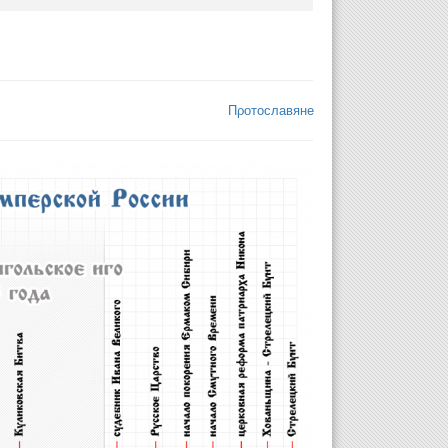
Пρотославяне