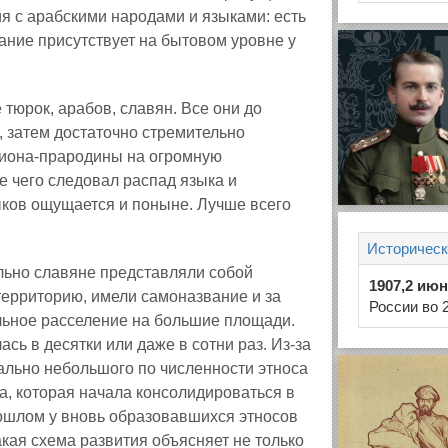
ия с арабскими народами и языками: есть
ание присутствует на бытовом уровне у
 тюрок, арабов, славян. Все они до
, затем достаточно стремительно
гиона‑прародины на огромную
е чего следовал распад языка и
ков ощущается и поныне. Лучше всего
Историческ
ально славяне представляли собой
1907,2 ию
ерриторию, имели самоназвание и за
России во 
ельное расселение на большие площади.
сь в десятки или даже в сотни раз. Из‑за
чально небольшого по численности этноса
а, которая начала консолидироваться в
ошлом у вновь образовавшихся этносов
акая схема развития объясняет не только