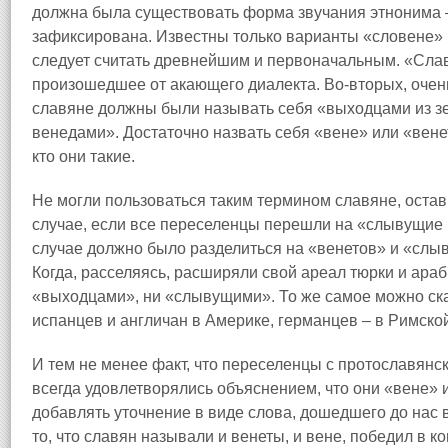
должна была существовать форма звучания этнонима –
зафиксирована. Известны только варианты «словене» 
следует считать древнейшим и первоначальным. «Слав
произошедшее от акающего диалекта. Во‑вторых, очен
славяне должны были называть себя «выходцами из 
венедами». Достаточно назвать себя «вене» или «венет
кто они такие.
Не могли пользоваться таким термином славяне, оста
случае, если все переселенцы перешли на «слывущие 
случае должно было разделиться на «венетов» и «слыв
Когда, расселяясь, расширяли свой ареал тюрки и арабы
«выходцами», ни «слывущими». То же самое можно ска
испанцев и англичан в Америке, германцев – в Римско
И тем не менее факт, что переселенцы с протославян
всегда удовлетворялись объяснением, что они «вене» 
добавлять уточнение в виде слова, дошедшего до нас 
то, что славян называли и венеты, и вене, победил в к