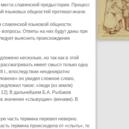
е места славянской предыстории. Процесс
кой языковых общностей протекал иначе.
я славянской языковой общности.
 вопросы. Ответы на них будут даны при
следует выяснить происхождение
ожено несколько, но так как в этой
о рассматривать имеет смысл только одну
 г., впоследствии неоднократно
ловене» он увидел сложное слово,
редложил такое: «люди (из земли)
 12]. В дальнейшем Б.А. Рыбаков
 в значении «слывущие» (венами). В
вую часть термина перевел неверно.
асть термина происходила от «слыть», то