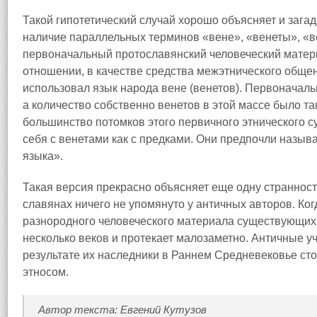
Такой гипотетический случай хорошо объясняет и зага
наличие параллельных терминов «вене», «венеты», «в
первоначальный протославянский человеческий матер
отношении, в качестве средства межэтнического общен
использовал язык народа вене (венетов). Первоначальн
а количество собственно венетов в этой массе было та
большинство потомков этого первичного этнического 
себя с венетами как с предками. Они предпочли называт
языка».
Такая версия прекрасно объясняет еще одну странност
славянах ничего не упомянуто у античных авторов. Ког
разнородного человеческого материала существующих э
несколько веков и протекает малозаметно. Античные уч
результате их наследники в Раннем Средневековье с
этносом.
Автор текста: Евгений Кутузов