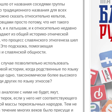
ошло от названия соседями группы
 традиционного названия для всех
жно сказать относительно кельтов,
вцами просто потому, что нет такого
, и к латышам, и к относительно недавно
дают из общей историко‑этнической
 что процесс славянского этногенеза шел
. Это подсказка, помогающая
 и славянской общности.
 случае позволительно использовать
овой истории, когда родственные по языку
ще одно, таксономически более высокого
и других по языку этносов?
налогии с ними не будет, якут,
и тюрок, если у него нет соответствующего
ной массы тюркоязычных народов. Тем не
 течение многих веков было присуще и