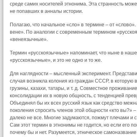
среде самих носителей этнонима. Эта странность може
не попавших в анналы истории.
Полагаю, что начальное «сло» в термине – от «слово».
вене». По аналогии с современным термином «русско
«венеязычные».
Термин «русскоязычные» напоминает, что ныне в нашей
«русскоязычные», и это не одно и то же.
Для наглядности – мысленный эксперимент. Представим 
случая возникла колония из граждан СССР, в которую в
грузины, казахи, татары, и т. д. Совместное проживани
консолидации их в новую общность, с тенденцией пре
Объединял бы их всех русский язык как средство межн
поколения спросить членов этой общности «кто вы?» –
далеко не все. Многие задумаются, пожмут плечами и с
Сам этот термин в этнонимы не годится, но если его п
почему бы и нет. Разумеется, этническое самоназвание