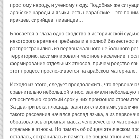
простому народу, и ученому люду. Подобная же ситуац
арабские народы и языки, есть неарабские – это поним
иракцев, сирийцев, ливанцев…
Бросается в глаза одно сходство в исторической судьбе
некоторого времени пребывали в полной безвестности
распространились из первоначального небольшого ре
территорию, ассимилировали местное население, посл
формирование отдельных этносов, причем родство язы
этот процесс прослеживается на арабском материале.
Исходя из этого, следует предположить, что первонач
сравнительно небольшой этнос, занимали небольшую т
относительно короткий срок у них произошло стремит
За два‑три века площадь, занятая славянами, увеличила
такого рассеяния начался распад языка, а из первона
образовалась огромная масса человеческого материал
отдельные этносы. Но память об общем этническом пр
осталась, сохранилась и память об общем этнониме. Т