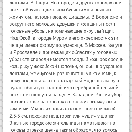
лентами. В Твери, Новгороде и других городах они
носят обручи с цветными бусинками и речным
жемчугом, напоминающие диадемы. В Воронеже и
вокруг него молодые девушки и женщины носят
головные уборы, напоминающие округлый щит.
Над Окой, в городе Муром и его окрестностях эти
чепцы имеют форму полумесяца. В Москве. Калуге
и Ярославле и прилежащих областях у головных
убранств спереди имеется твердый козырек сродни
козырьку у жокейской шапочки, он обычно украшен
лентами, жемчугом и разноцветными камнями, к
нему подвешивают, по татарской моде, шелковую
вуаль, обшитую золотой или серебряной тесьмой;
носят ее откинутой назад. В Западной России убор
похож скорее на головную повязку с жемчугом и
камнями. У многих повязка имеет поля шириной
2.5-5 см. похожие на шторки или «уши» у шапки.
Знатные городские жительницы наматывают на
головы отрезки шелка таким образом, что волосы