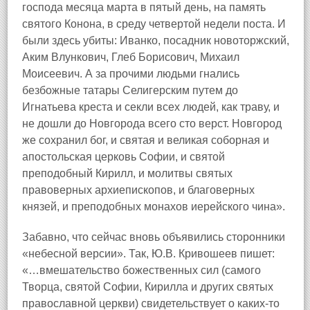
господа месяца марта в пятый день, на память
святого Конона, в среду четвертой недели поста. И
были здесь убиты: Иванко, посадник новоторжский,
Аким Влункович, Глеб Борисович, Михаил
Моисеевич. А за прочими людьми гнались
безбожные татары Селигерским путем до
Игнатьева креста и секли всех людей, как траву, и
не дошли до Новгорода всего сто верст. Новгород
же сохранил бог, и святая и великая соборная и
апостольская церковь Софии, и святой
преподобный Кирилл, и молитвы святых
правоверных архиепископов, и благоверных
князей, и преподобных монахов иерейского чина».
Забавно, что сейчас вновь объявились сторонники
«небесной версии». Так, Ю.В. Кривошеев пишет:
«…вмешательство божественных сил (самого
Творца, святой Софии, Кирилла и других святых
православной церкви) свидетельствует о каких-то