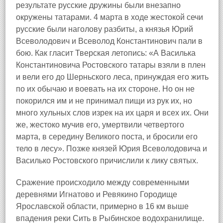
результате русские дружины были внезапно
окружены татарами. 4 марта в ходе жестокой сечи
русские были наголову разбиты, а князья Юрий
Всеволодович и Всеволод Константинович пали в
бою. Как гласит Тверская летопись: «А Василька
Константиновича Ростовского татары взяли в плен
и вели его до Шерньского леса, принуждая его жить
по их обычаю и воевать на их стороне. Но он не
покорился им и не принимал пищи из рук их, но
много хульных слов изрек на их царя и всех их. Они
же, жестоко мучив его, умертвили четвертого
марта, в середину Великого поста, и бросили его
тело в лесу». Позже князей Юрия Всеволодовича и
Василько Ростовского причислили к лику святых.
Сражение происходило между современными
деревнями Игнатово и Ревякино Городище
Ярославской области, примерно в 16 км выше
впадения реки Сить в Рыбинское водохранилище.