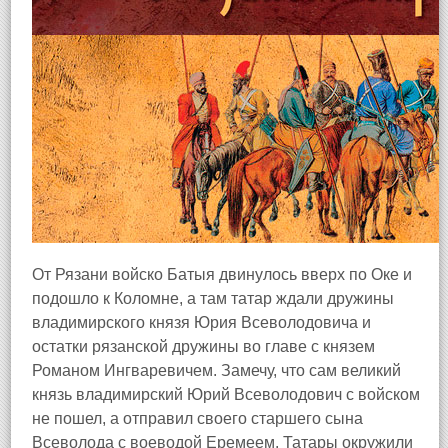
От Рязани войско Батыя двинулось вверх по Оке и
подошло к Коломне, а там татар ждали дружины
владимирского князя Юрия Всеволодовича и
остатки рязанской дружины во главе с князем
Романом Ингваревичем. Замечу, что сам великий
князь владимирский Юрий Всеволодович с войском
не пошел, а отправил своего старшего сына
Всеволода с воеводой Еремеем. Татары окружили