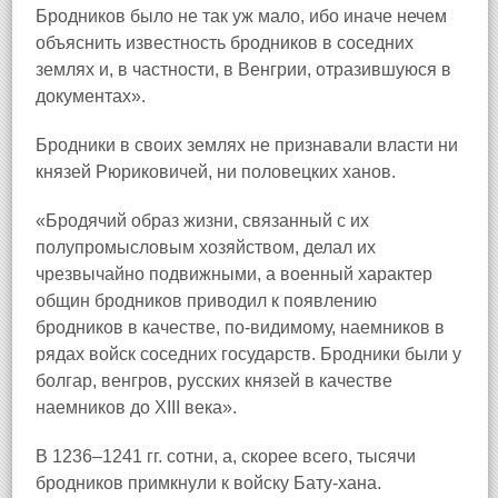
Бродников было не так уж мало, ибо иначе нечем
объяснить известность бродников в соседних
землях и, в частности, в Венгрии, отразившуюся в
документах».
Бродники в своих землях не признавали власти ни
князей Рюриковичей, ни половецких ханов.
«Бродячий образ жизни, связанный с их
полупромысловым хозяйством, делал их
чрезвычайно подвижными, а военный характер
общин бродников приводил к появлению
бродников в качестве, по-видимому, наемников в
рядах войск соседних государств. Бродники были у
болгар, венгров, русских князей в качестве
наемников до XIII века».
В 1236–1241 гг. сотни, а, скорее всего, тысячи
бродников примкнули к войску Бату-хана.