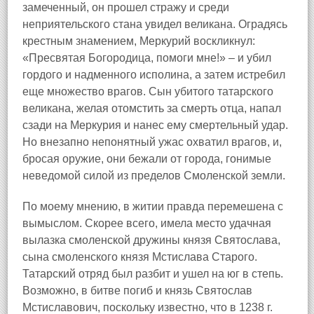
замеченный, он прошел стражу и среди
неприятельского стана увидел великана. Оградясь
крестным знамением, Меркурий воскликнул:
«Пресвятая Богородица, помоги мне!» – и убил
гордого и надменного исполина, а затем истребил
еще множество врагов. Сын убитого татарского
великана, желая отомстить за смерть отца, напал
сзади на Меркурия и нанес ему смертельный удар.
Но внезапно непонятный ужас охватил врагов, и,
бросая оружие, они бежали от города, гонимые
неведомой силой из пределов Смоленской земли.
По моему мнению, в житии правда перемешена с
вымыслом. Скорее всего, имела место удачная
вылазка смоленской дружины князя Святослава,
сына смоленского князя Мстислава Старого.
Татарский отряд был разбит и ушел на юг в степь.
Возможно, в битве погиб и князь Святослав
Мстиславович, поскольку известно, что в 1238 г.