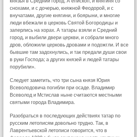
князья в Средний город. А епископ, и княгиня со
снохами, и с дочерью, княжной Феодорой, и с
внучатами, другие княгини, и боярыни, и многие
люди вбежали в церковь Святой Богородицы и
заперлись на хорах. А татары взяли и Средний
город, и выбили двери церкви, и собрали много
дров, обложили церковь дровами и подожгли. И все
бывшие там задохнулись, и так предали души свои
в руки Господа; а других князей и людей татары
порубили».
Следует заметить, что три сына князя Юрия
Всеволодовича погибли при осаде. Владимир
Всеволод и Мстислав ныне считаются местными
святыми города Владимира.
Разобраться в последующих действиях татар по
русским летописям довольно трудно. Так, в
Лаврентьевской летописи говорится, что в