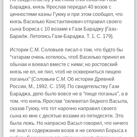
Бараджа, князь Ярослав передал 40 возов с
ценностями казны Гуюку и при этом сообщил, что
князь Василько Константинович отправил своего
сына Бориса с 10 возами к Гази Бараджу [
Гази-
Барадж
. Летопись Гази-Бараджа. Т. 1. С. 179].
Историк С.М. Соловьев писал о том, что будто бы
“татарам очень хотелось, чтоб Василько принял их
обычаи и воевал вместе с ними; но ростовский
князь не ел, не пил, чтоб не оскверниться пищею
поганых” [
Соловьев С.М.
Об истории Древней
России, М., 1992. С. 159]. По свидетельству Гази
Бараджа, дело было вовсе не в “пище поганых”, а в
том, что князь Ярослав “оклеветал бедного Васыла,
сказав Гуюку, что тот нарочно направил своего
сына ко мне с десятью возами из пятидесяти. Это
была ложь. Но напрасно Васыл говорил, что ничего
не знал о содержании возов и не склонял Борыса к