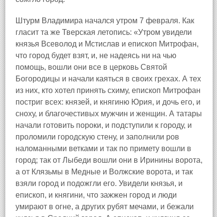
Штурм Владимира начался утром 7 февраля. Как
гласит та же Тверская летопись: «Утром увидели
князья Всеволод и Мстислав и епископ Митрофан,
что город будет взят, и, не надеясь ни на чью
помощь, вошли они все в церковь Святой
Богородицы и начали каяться в своих грехах. А тех
из них, кто хотел принять схиму, епископ Митрофан
постриг всех: князей, и княгиню Юрия, и дочь его, и
сноху, и благочестивых мужчин и женщин. А татары
начали готовить пороки, и подступили к городу, и
проломили городскую стену, и заполнили ров
наломанными ветками и так по примету вошли в
город; так от Лыбеди вошли они в Иринины ворота,
а от Клязьмы в Медные и Волжские ворота, и так
взяли город и подожгли его. Увидели князья, и
епископ, и княгини, что зажжен город и люди
умирают в огне, а других рубят мечами, и бежали