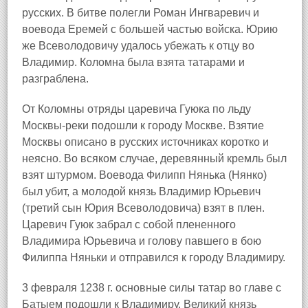
русских. В битве полегли Роман Ингваревич и
воевода Еремей с большей частью войска. Юрию
же Всеволодовичу удалось убежать к отцу во
Владимир. Коломна была взята татарами и
разграблена.
От Коломны отряды царевича Гуюка по льду
Москвы-реки подошли к городу Москве. Взятие
Москвы описано в русских источниках коротко и
неясно. Во всяком случае, деревянный кремль был
взят штурмом. Воевода Филипп Нянька (Нянко)
был убит, а молодой князь Владимир Юрьевич
(третий сын Юрия Всеволодовича) взят в плен.
Царевич Гуюк забрал с собой плененного
Владимира Юрьевича и голову павшего в бою
Филиппа Няньки и отправился к городу Владимиру.
3 февраля 1238 г. основные силы татар во главе с
Батыем подошли к Владимиру. Великий князь