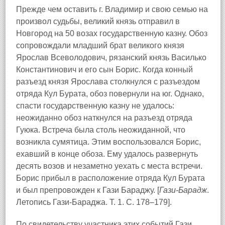
Прежде чем оставить г. Владимир и свою семью на
произвол судьбы, великий князь отправил в
Новгород на 50 возах государственную казну. Обоз
сопровождали младший брат великого князя
Ярослав Всеволодович, рязанский князь Василько
Константинович и его сын Борис. Когда конный
разъезд князя Ярослава столкнулся с разъездом
отряда Кул Бурата, обоз повернули на юг. Однако,
спасти государственную казну не удалось:
неожиданно обоз наткнулся на разъезд отряда
Гуюка. Встреча была столь неожиданной, что
возникла сумятица. Этим воспользовался Борис,
ехавший в конце обоза. Ему удалось развернуть
десять возов и незаметно уехать с места встречи.
Борис прибыл в расположение отряда Кул Бурата
и был препровожден к Гази Бараджу. [
Гази-Барадж
.
Летопись Гази-Бараджа. Т. 1. С. 178–179].
По свидетельству участника этих событий Гази