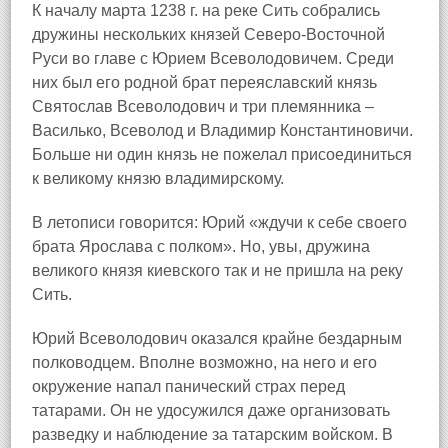
К началу марта 1238 г. на реке Сить собрались
дружины нескольких князей Северо-Восточной
Руси во главе с Юрием Всеволодовичем. Среди
них был его родной брат переяславский князь
Святослав Всеволодович и три племянника –
Василько, Всеволод и Владимир Константиновичи.
Больше ни один князь не пожелал присоединиться
к великому князю владимирскому.
В летописи говорится: Юрий «ждучи к себе своего
брата Ярослава с полком». Но, увы, дружина
великого князя киевского так и не пришла на реку
Сить.
Юрий Всеволодович оказался крайне бездарным
полководцем. Вполне возможно, на него и его
окружение напал панический страх перед
татарами. Он не удосужился даже организовать
разведку и наблюдение за татарским войском. В