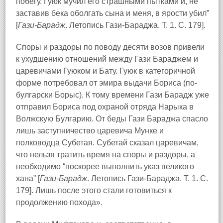
побегу. Гуюк мучил его страшными пытками и, не
заставив бека оболгать сына и меня, в ярости убил”
[
Гази-Барадж
. Летопись Гази-Бараджа. Т. 1. С. 179].
Споры и раздоры по поводу десяти возов привели
к ухудшению отношений между Гази Бараджем и
царевичами Гуюком и Бату. Гуюк в категоричной
форме потребовал от эмира выдачи Бориса (по-
булгарски Борыс). К тому времени Гази Барадж уже
отправил Бориса под охраной отряда Нарыка в
Волжскую Булгарию. От беды Гази Бараджа спасло
лишь заступничество царевича Мунке и
полководца Субетая. Субетай сказал царевичам,
что нельзя тратить время на споры и раздоры, а
необходимо “поскорее выполнить указ великого
хана” [
Гази-Барадж
. Летопись Гази-Бараджа. Т. 1. С.
179]. Лишь после этого стали готовиться к
продолжению похода».