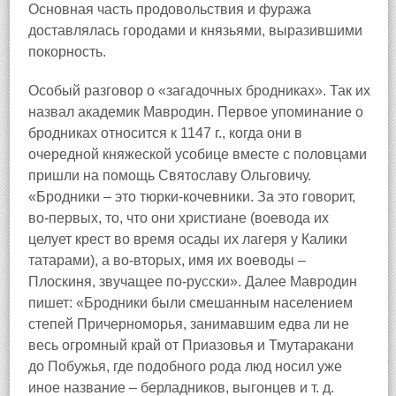
Основная часть продовольствия и фуража
доставлялась городами и князьями, выразившими
покорность.
Особый разговор о «загадочных бродниках». Так их
назвал академик Мавродин. Первое упоминание о
бродниках относится к 1147 г., когда они в
очередной княжеской усобице вместе с половцами
пришли на помощь Святославу Ольговичу.
«Бродники – это тюрки-кочевники. За это говорит,
во-первых, то, что они христиане (воевода их
целует крест во время осады их лагеря у Калики
татарами), а во-вторых, имя их воеводы –
Плоскиня, звучащее по-русски». Далее Мавродин
пишет: «Бродники были смешанным населением
степей Причерноморья, занимавшим едва ли не
весь огромный край от Приазовья и Тмутаракани
до Побужья, где подобного рода люд носил уже
иное название – берладников, выгонцев и т. д.