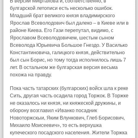
В версии Мифтахова и, соответственно, в
булгарской летописи есть несколько ошибок.
Младший брат великого князя владимирского
Ярослав Всеволодович был далеко – в Киеве или в
районе Киева. Его Гази перепутал, видимо, с
Ярославом Всеволодовичем, шестым сыном
Всеволода Юрьевича Большое Гнездо. У Василько
Константиновича, галицкого князя, действительно
был сын Борис, но тому тогда исполнилось лишь 7
лет. В остальном же булгарская версия весьма
похожа на правду.
Пока часть татарских (булгарских) войск шла к реке
Сить, другая часть осадила город Торжок. В Торжке
не оказалось ни князя, ни княжеской дружины, и
оборону возглавил «Иванко посадник
Новоторжскыи, Яким Влункович, Глеб Борисович,
Михаило Моисеевич», то есть верхушка
купеческого посадского населения. Жители Торжка