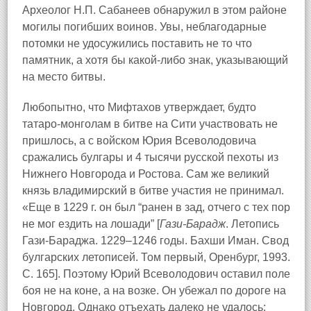
Археолог Н.П. Сабанеев обнаружил в этом районе
могилы погибших воинов. Увы, неблагодарные
потомки не удосужились поставить не то что
памятник, а хотя бы какой-либо знак, указывающий
на место битвы.
Любопытно, что Мифтахов утверждает, будто
татаро-монголам в битве на Сити участвовать не
пришлось, а с войском Юрия Всеволодовича
сражались булгары и 4 тысячи русской пехоты из
Нижнего Новгорода и Ростова. Сам же великий
князь владимирский в битве участия не принимал.
«Еще в 1229 г. он был “ранен в зад, отчего с тех пор
не мог ездить на лошади” [
Гази-Барадж
. Летопись
Гази-Бараджа. 1229–1246 годы. Бахши Иман. Свод
булгарских летописей. Том первый, Оренбург, 1993.
С. 165]. Поэтому Юрий Всеволодович оставил поле
боя не на коне, а на возке. Он убежал по дороге на
Новгород. Однако отъехать далеко не удалось: