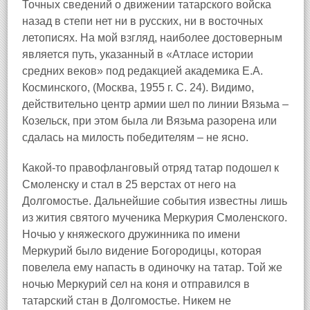
Точных сведений о движении татарского войска
назад в степи нет ни в русских, ни в восточных
летописях. На мой взгляд, наиболее достоверным
является путь, указанный в «Атласе истории
средних веков» под редакцией академика Е.А.
Косминского, (Москва, 1955 г. С. 24). Видимо,
действительно центр армии шел по линии Вязьма –
Козельск, при этом была ли Вязьма разорена или
сдалась на милость победителям – не ясно.
Какой-то правофланговый отряд татар подошел к
Смоленску и стал в 25 верстах от него на
Долгомостье. Дальнейшие события известны лишь
из жития святого мученика Меркурия Смоленского.
Ночью у княжеского дружинника по имени
Меркурий было видение Богородицы, которая
повелела ему напасть в одиночку на татар. Той же
ночью Меркурий сел на коня и отправился в
татарский стан в Долгомостье. Никем не