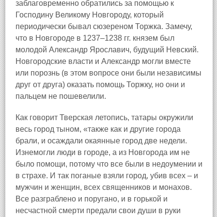
заблаговременно обратились за помощью к
Господину Великому Новгороду, который
периодически бывал сюзереном Торжка. Замечу,
что в Новгороде в 1237–1238 гг. князем был
молодой Александр Ярославич, будущий Невский.
Новгородские власти и Александр могли вместе
или порознь (в этом вопросе они были независимы
друг от друга) оказать помощь Торжку, но они и
пальцем не пошевелили.
Как говорит Тверская летопись, татары окружили
весь город тыном, «также как и другие города
брали, и осаждали окаянные город две недели.
Изнемогли люди в городе, а из Новгорода им не
было помощи, потому что все были в недоумении и
в страхе. И так поганые взяли город, убив всех – и
мужчин и женщин, всех священников и монахов.
Все разграблено и поругано, и в горькой и
несчастной смерти предали свои души в руки