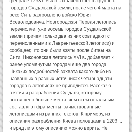
феврале 1238 г. было захвачено шесть крупных
городов Суздальской земли, после чего 4 марта на
реке Сить разгромлено войско Юрия
Всеволодовича. Новгородская Первая летопись
перечисляет уже восемь городов Суздальской
земли (причем только два из них совпадают с
перечисленными в Лаврентьевской летописи) и
сообщает, что они были взяты после битвы на
Сити. Никоновская летопись XVI в. добавляет к
ранее упомянутым городам еще два города.
Никаких подробностей захвата какого-либо из
названных в разных источниках четырнадцати
городов в летописях не приводится. Рассказ о
взятии и разграблении Суздаля, которому
посвящено больше места, чем всем остальным,
составляют фрагменты, заимствованные
летописцами из ранних текстов. К примеру, из
описания разграбления Киева половцами в 1203 г.,
и вряд ли этому описанию можно верить. Не