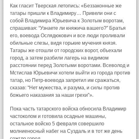
Как гласит Тверская летопись: «Беззаконные же
татары пришли к Владимиру… Привели они с
собой Владимира Юрьевича к Золотым воротам,
спрашивая: “Узнаете ли княжича вашего?” Братья
его, воевода Ослядюкович и все люди проливали
обильные слезы, видя горькие мучения князя.
Татары же отошли от городских ворот, объехали
город, а затем разбили лагерь на видимом
расстоянии перед Золотыми воротами. Всеволод и
Мстислав Юрьевичи хотели выйти из города против
татар, но Петр-воевода запретил им сражаться,
сказав: “Нет мужества, и разума, и силы против
божьего наказания за наши грехи”».
Пока часть татарского войска обносила Владимир
частоколом и готовила осадные машины,
остальное войско 5 февраля совершило
молниеносный набег на Суздаль и в тот же день
сожгло город.