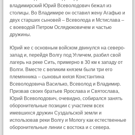
владимирский Юрий Всеволодович бежал из
столицы. Во Владимире он оставил жену Агафью и
двух старших сыновей – Всеволода и Мстислава –
с воеводой Петром Ослядюковичем и частью
дружины.
Юрий же с основным войском двинулся на северо-
запад и, перейдя Волгу под Угличем, разбил свой
лагерь на реке Сить, примерно в 30 км к западу от
Волги. Вместе с великим князем были три его
племянника – сыновья князя Константина
Всеволодовича Василько, Всеволод и Владимир.
Призвав своих братьев Ярослава и Святослава,
Юрий Всеволодович, очевидно, собирался занять
оборонительные позиции с участием всех
имевшихся дружин Суздальской земли и
использовав реки Волгу и Мологу как естественные
оборонительные линии с востока и с севера.