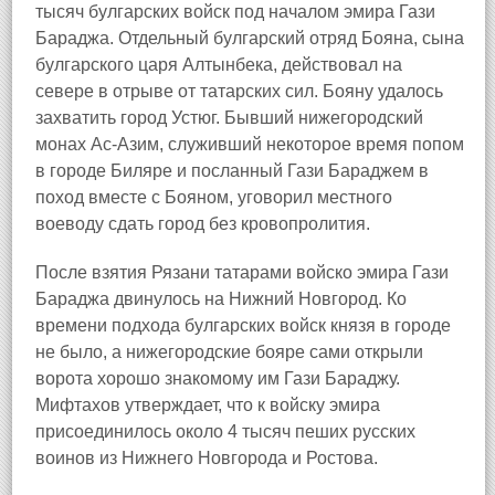
тысяч булгарских войск под началом эмира Гази
Бараджа. Отдельный булгарский отряд Бояна, сына
булгарского царя Алтынбека, действовал на
севере в отрыве от татарских сил. Бояну удалось
захватить город Устюг. Бывший нижегородский
монах Ас-Азим, служивший некоторое время попом
в городе Биляре и посланный Гази Бараджем в
поход вместе с Бояном, уговорил местного
воеводу сдать город без кровопролития.
После взятия Рязани татарами войско эмира Гази
Бараджа двинулось на Нижний Новгород. Ко
времени подхода булгарских войск князя в городе
не было, а нижегородские бояре сами открыли
ворота хорошо знакомому им Гази Бараджу.
Мифтахов утверждает, что к войску эмира
присоединилось около 4 тысяч пеших русских
воинов из Нижнего Новгорода и Ростова.