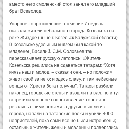
вместо него смоленский стол занял его младший
брат Всеволод.
Упорное сопротивление в течение 7 недель
оказали жители небольшого города Козельска на
реке Жиздре (ныне г. Козельск Калужской области).
В Козельске удельным князем был какой-то
младенец Василий. С.М. Соловьев так
пересказывает русскую летопись: «Жители
Козельска решились не сдаваться татарам: “Хотя
князь наш и молод, – сказали они, – но положим
живот свой за него; и здесь славу, и там небесные
венцы от Христа бога получим”. Татары разбили,
наконец, городские стены и взошли на вал, но и тут
встретили упорное сопротивление: горожане
резались с ними ножами, а другие вышли из
города, напали на татарские полки и убили 4000
неприятелей, пока сами все не были истреблены;
остальные жители, жены и младенцы подверглись