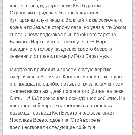
попал в засаду, устроенную Кул Буратом.
Охранный отряд был быстро уничтожен
булгарскими лучниками. Великий князь соскочил с
возка и побежал в сторону леса, но увяз в глубоком
снегу. К нему подскакал сын покойного тархана
Бачмана Нарык и отсек голову. Затем Нарык
насадил его голову на древко своего боевого
знамени и отправил к эмиру Гази Бараджу».
Мифтахов приводит и совсем другую версию
смерти князя Василько Константиновича, которого
он, правда, по ошибке называет рязанским князем.
«Через несколько дней после этого [битвы на реке
Сити. –
А.Ш.
] произошло неожиданное событие. На
новгородской дороге встретились два конных
разъезда: разъезд Кул Бурата и разъезд князя
Ярослава Всеволодовича. Этой встрече
предшествовали следующие события.