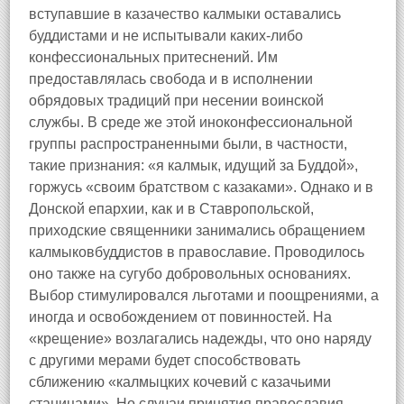
вступавшие в казачество калмыки оставались
буддистами и не испытывали каких-либо
конфессиональных притеснений. Им
предоставлялась свобода и в исполнении
обрядовых традиций при несении воинской
службы. В среде же этой иноконфессиональной
группы распространенными были, в частности,
такие признания: «я калмык, идущий за Буддой»,
горжусь «своим братством с казаками». Однако и в
Донской епархии, как и в Ставропольской,
приходские священники занимались обращением
калмыковбуддистов в православие. Проводилось
оно также на сугубо добровольных основаниях.
Выбор стимулировался льготами и поощрениями, а
иногда и освобождением от повинностей. На
«крещение» возлагались надежды, что оно наряду
с другими мерами будет способствовать
сближению «калмыцких кочевий с казачьими
станицами». Но случаи принятия православия