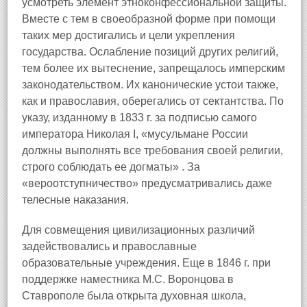
усмотреть элемент этноконфессиональной защиты.
Вместе с тем в своеобразной форме при помощи
таких мер достигались и цели укрепления
государства. Ослабление позиций других религий,
тем более их вытеснение, запрещалось имперским
законодательством. Их канонические устои также,
как и православия, оберегались от сектантства. По
указу, изданному в 1833 г. за подписью самого
императора Николая I, «мусульмане России
должны выполнять все требования своей религии,
строго соблюдать ее догматы» . За
«вероотступничество» предусматривались даже
телесные наказания.
Для совмещения цивилизационных различий
задействовались и православные
образовательные учреждения. Еще в 1846 г. при
поддержке наместника М.С. Воронцова в
Ставрополе была открыта духовная школа,