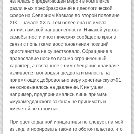
являлась определяющей мерой в комплексе
различных преобразований в идеологической
сфере на Северном Кавказе во второй половине
XIX – начале XX в. Тем более она не имела
антиисламской направленности. Никакой угрозы
самобытности иноэтнических сообществ края в
связи с попытками восстановления позиций
христианства не существовало. Обращение в
православие носило весьма ограниченный
характер, а связанное с ним обещание «наипаче…
изливается монаршая щедрота и милость на
приемлющих добровольно веру христианскую»91
не основывалось на давлении. К ингушам,
например, предпринимались лишь призывы
«мухамедданского закона» не принимать и
«мечетей не строить».
При оценке данной инициативы не следует, на мой
взгляд, игнорировать также то обстоятельство, что