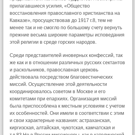
прилагавшиеся усилия, «Общество
восстановления православного христианства на
Кавказе», просуществовав до 1917 г.8, тем не
менее так и не смогло по большому счету вернуть
прежние весьма широкие параметры исповедания
этой религии в среде горских народов.
Среди представителей иноверных конфессий, так
же как и в отношении различных русских сектантов
и раскольников, православная церковь
действовала посредством благовестнических
миссий. Осуществление этой деятельности
координировалось советом в Москве и его
комитетами при епархиях. Организация миссий
была приспособлена к местным условиям с учетом
их особенностей. Они имели в соответствии с этим
и свои характерные названия: астраханская,
киргизская, алтайская, чукотская, камчатская и
т.д.83 Но в России миссионеры, как в католической