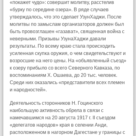
«покажет чудо»: совершит молитву, расстелив
«бурку по середине озера». В ряде случаев
утверждалось, что это сделает УзунХаджи. После
молитвы по замыслам организаторов должен был
быть провозглашен «газават», священная война с
неверными. Призывы УзунаХаджи давали
результаты. По всему краю стала происходить
усиленная скупка оружия, о чем свидетельствуют и
возросшие на него цены. На «объявленный съезд»
к озеру прибыло со всего Северного Кавказа, по
воспоминаниям Х. Ошаева, до 20 тыс. человек.
Среди них оказались «представители всех племен
и народностей».
Деятельность сторонников Н. Гоцинского
наибольшую активность обрела в связи с
намечавшимся на 20 августа 1917 г. II съездом
«делегатов народов» края в селении Анди,
расположенном в нагорном Дагестане у границы с