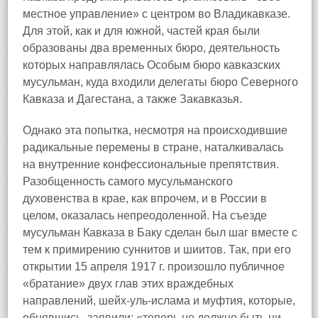
местное управление» с центром во Владикавказе.
Для этой, как и для южной, частей края были
образованы два временных бюро, деятельность
которых направлялась Особым бюро кавказских
мусульман, куда входили делегаты бюро Северного
Кавказа и Дагестана, а также Закавказья.
Однако эта попытка, несмотря на происходившие
радикальные перемены в стране, наталкивалась
на внутренние конфессиональные препятствия.
Разобщенность самого мусульманского
духовенства в крае, как впрочем, и в России в
целом, оказалась непреодоленной. На съезде
мусульман Кавказа в Баку сделан был шаг вместе с
тем к примирению суннитов и шиитов. Так, при его
открытии 15 апреля 1917 г. произошло публичное
«братание» двух глав этих враждебных
направлений, шейх-уль-ислама и муфтия, которые,
обнявшись, заявили: «теперь не должно быть ни