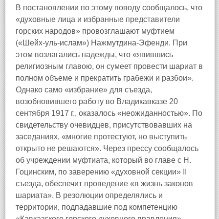
В постановлении по этому поводу сообщалось, что
«духовные лица и избранные представители
горских народов» провозглашают муфтием
(«Шейх-уль-ислам») Нажмутдина-Эфенди. При
этом возлагались надежды, что «явившись
религиозным главою, он сумеет провести шариат в
полном объеме и прекратить грабежи и разбои».
Однако само «избрание» для съезда,
возобновившего работу во Владикавказе 20
сентября 1917 г., оказалось «неожиданностью». По
свидетельству очевидцев, присутствовавших на
заседаниях, «многие протестуют, но выступить
открыто не решаются». Через прессу сообщалось
об учреждении муфтиата, который во главе с Н.
Гоцинским, по заверению «духовной секции» II
съезда, обеспечит проведение «в жизнь законов
шариата». В резолюции определялись и
территории, подпадавшие под компетенцию
«Кавказского горского духовного правления».