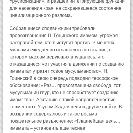
«русификации», игравшей интегрирующие функции
для населения края, на сохранявшееся состояние
цивилизационного разлома.
Собравшиеся сподвижники требовали
провозглашения Н. Гоцинского имамом, угрожая
расправой тем, кто выступит против. В мечетях
муллами ежедневно оглашалось воззвание, в
котором массам верующих внушалось, что
отказавшиеся «от участия в движении по созданию
имамата» утратят «свое мусульманство». Н.
Гоцинский в свою очередь подводил теософское
обоснование: «Раз… провозглашена свобода, тот
мусульманин гяур, кто не способствует созданию
имамства». Агитацию с такой направленностью
совместно с Узуном-Хаджи вели и другие шейхи. В
воззвании содержалось и такое весьма
показательное разъяснение: «Главнейшая цель…
имамата – установить еще теснее