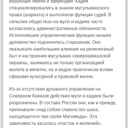
верующих имели и эффендии. Кадии
специализировались в знании мусульманского
права (шариата) и выполняли функции судей. В
сельских обществах на мулл и кадиев часто
возлагались административные обязанности.
Исполнявшее управленческие функции низшее
духовенство подчинялось старшинам. Оно
оказывало наибольшее влияние на религиозный
быт и настроения мусульман северокавказской
окраины, занимаясь не только организацией
молитв в мечетях, но и ведая практически всеми
сферами культурной и правовой жизни.
Из-за отсутствия духовного управления на
Северном Кавказе действия мулл и кадиев были
разрозненны. В составе России они, как и прежде,
признавали «над собою главенство шаха,
находящегося при гробе Магомеда». Эта
зависимость касалась «постов и молений».