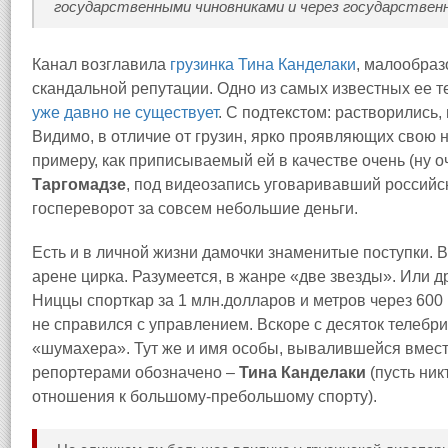
государственными чиновниками и через государстве
Канал возглавила
грузинка Тина Канделаки
, малообраз
скандальной репутации. Одно из самых известных ее 
уже давно не существует
. С подтекстом: растворились, 
Видимо, в отличие от грузин, ярко проявляющих свою 
примеру, как приписываемый ей в качестве очень (ну о
Таргомадзе
, под видеозапись уговаривавший российс
госпереворот за совсем небольшие деньги.
Есть и в личной жизни дамочки знаменитые поступки. 
арене цирка. Разумеется, в жанре «две звезды». Или др
Ниццы спорткар за 1 млн.долларов и метров через 600 
не справился с управлением. Вскоре с десяток телебр
«шумахера». Тут же и имя особы, вывалившейся вместе
репортерами обозначено –
Тина Канделаки
(пусть ник
отношения к большому-пребольшому спорту).