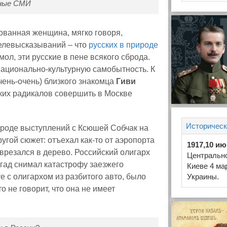
нные СМИ
ованная женщина, мягко говоря,
телевысказываний – что
русских в природе
мол, эти русские в пене всякого сброда.
национально-культурную самобытность. К
чень-очень) близкого знакомца
Гиви
ких радикалов совершить в Москве
Историческ
Вроде выступлений с Ксюшей Собчак на
угой сюжет: отъехал как-то от аэропорта
1917,10 и
врезался в дерево. Российский олигарх
Центрально
игад снимал катастрофу заезжего
Киеве 4 ма
 с олигархом из разбитого авто, было
Украины.
то не говорит, что она не имеет