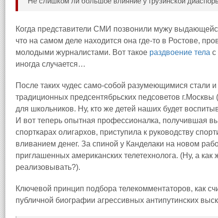
Не слишком ли большое влияние у грузинской диаспор
Когда представители СМИ позвонили мужу выдающейся
что на самом деле находится она где-то в Ростове, про
молодыми журналистами. Вот такое
раздвоение тела
с
иногда случается…
После таких чудес само-собой разумеющимися стали и
традиционных предсентябрьских педсоветов г.Москвы (
для школьников. Ну, кто же детей наших будет воспитыв
И вот теперь опытная профессионалка, получившая вы
спорткарах олигархов, приступила к руководству спо
вливанием денег. За спиной у Канделаки на новом раб
приглашенных американских телетехнолога. (Ну, а как 
реализовывать?).
Ключевой принцип подбора телекомментаторов, как счи
публичной биографии агрессивных антипутинских выс