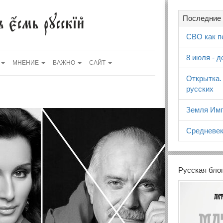
Последние 
СВО как п
8 июля - 
МНЕНИЕ
ВАЖНО
САЙТ
Открытка.
русских
Земля Имп
Средневек
Русская бло