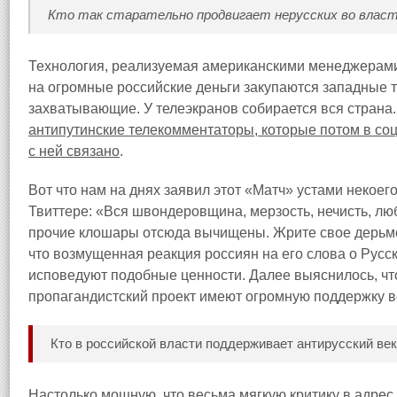
Кто так старательно продвигает нерусских во власт
Технология, реализуемая американскими менеджерами,
на огромные российские деньги закупаются западные те
захватывающие. У телеэкранов собирается вся страна
антипутинские телекомментаторы, которые потом в соц
с ней связано
.
Вот что нам на днях заявил этот «Матч» устами некое
Твиттере: «Вся швондеровщина, мерзость, нечисть, лю
прочие клошары отсюда вычищены. Жрите свое дерьмо 
что возмущенная реакция россиян на его слова о Русс
исповедуют подобные ценности. Далее выяснилось, что
пропагандистский проект имеют огромную поддержку в
Кто в российской власти поддерживает антирусский в
Настолько мощную, что весьма мягкую критику в адрес