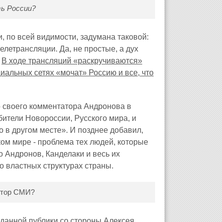
ь России?
 по всей видимости, задумана таковой:
летрансляции. Да, не простые, а дух
.
В ходе трансляций «раскручиваются»
иальных сетях «мочат» Россию и все, что
го своего комментатора Андронова в
бители Новороссии, Русского мира, и
в другом месте». И позднее добавил,
ком мире - проблема тех людей, которые
 Андронов, Канделаки и весь их
о властных структурах страны.
ектор СМИ?
 данной публики со стороны Алексея