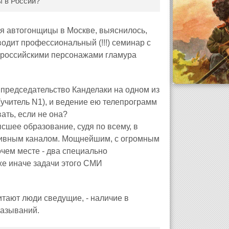
ы в России?
 автогонщицы в Москве, выяснилось,
водит профессиональный (!!!) семинар с
 российскими персонажами гламура
 председательство Канделаки на одном из
учитель N1), и ведение ею телепрограмм
ать, если не она?
сшее образование, судя по всему, в
ртивным каналом. Мощнейшим, с огромным
очем месте - два специально
же иначе задачи этого СМИ
тают люди сведущие, - наличие в
казываний.