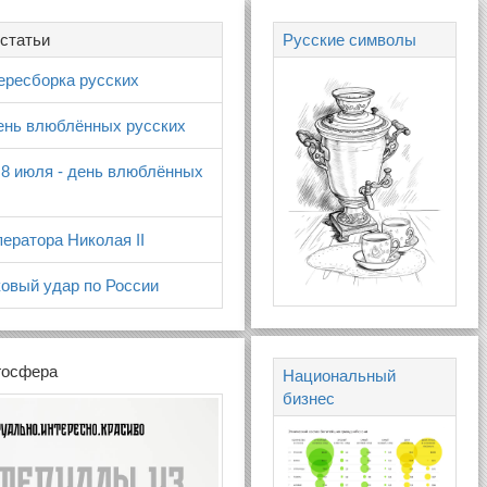
статьи
Русские символы
ересборка русских
день влюблённых русских
 8 июля - день влюблённых
ератора Николая II
овый удар по России
госфера
Национальный
бизнес