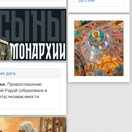
русские
ая дата
юня
, Провозглашение
й Радой (образована в
рта) независимости