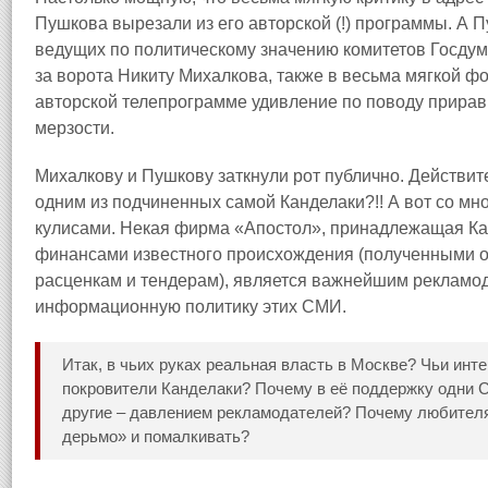
Пушкова вырезали из его авторской (!) программы. А П
ведущих по политическому значению комитетов Госдум
за ворота Никиту Михалкова, также в весьма мягкой ф
авторской телепрограмме удивление по поводу приравн
мерзости.
Михалкову и Пушкову заткнули рот публично. Действите
одним из подчиненных самой Канделаки?!! А вот со м
кулисами. Некая фирма «Апостол», принадлежащая К
финансами известного происхождения (полученными от 
расценкам и тендерам), является важнейшим рекламо
информационную политику этих СМИ.
Итак, в чьих руках реальная власть в Москве? Чьи инт
покровители Канделаки? Почему в её поддержку одни
другие – давлением рекламодателей? Почему любителя
дерьмо» и помалкивать?