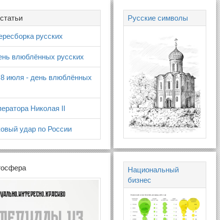
статьи
Русские символы
ересборка русских
день влюблённых русских
 8 июля - день влюблённых
ератора Николая II
овый удар по России
госфера
Национальный
бизнес