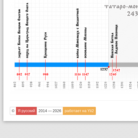
©
Я русский
2014 — 2026
работает на Yii2