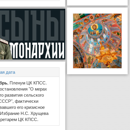
ая дата
ябрь
, Пленум ЦК КПСС.
остановления "О мерах
о развития сельского
СССР", фактически
вавшего его кризисное
 Избрание Н.С. Хрущева
кретарем ЦК КПСС.