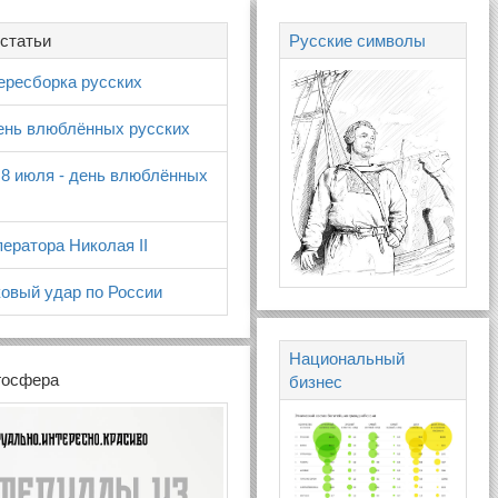
статьи
Русские символы
ересборка русских
день влюблённых русских
 8 июля - день влюблённых
ератора Николая II
овый удар по России
Национальный
госфера
бизнес