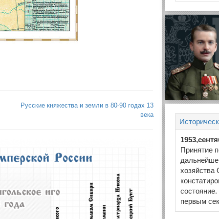
Русские княжества и земли в 80-90 годах 13
века
Историческ
1953,сент
Принятие п
дальнейшег
хозяйства 
констатиро
состояние.
первым се