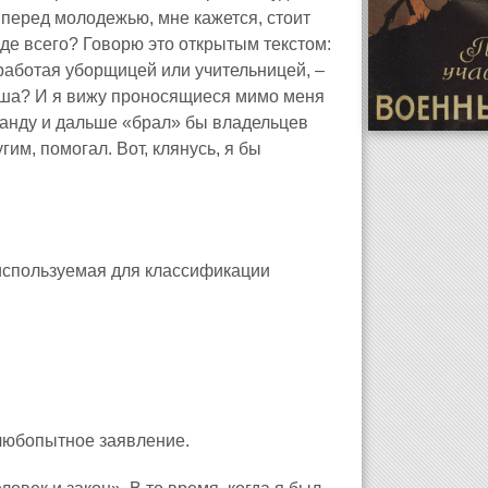
я перед молодежью, мне кажется, стоит
де всего? Говорю это открытым текстом:
 работая уборщицей или учительницей, –
ноша? И я вижу проносящиеся мимо меня
манду и дальше «брал» бы владельцев
им, помогал. Вот, клянусь, я бы
 используемая для классификации
 любопытное заявление.