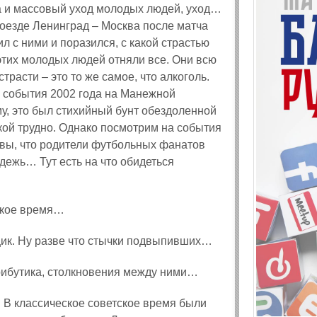
а и массовый уход молодых людей, уход…
поезде Ленинград – Москва после матча
л с ними и поразился, с какой страстью
 этих молодых людей отняли все. Они всю
трасти – это то же самое, что алкоголь.
 события 2002 года на Манежной
у, это был стихийный бунт обездоленной
кой трудно. Однако посмотрим на события
ковы, что родители футбольных фанатов
дежь… Тут есть на что обидеться
ское время…
щик. Ну разве что стычки подвыпивших…
трибутика, столкновения между ними…
. В классическое советское время были