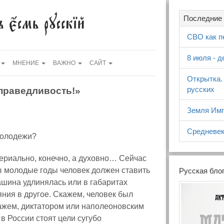
Последние 
СВО как п
8 июля - 
МНЕНИЕ
ВАЖНО
САЙТ
Открытка.
русских
справедливость!»
Земля Имп
Средневек
молодежи?
териально, конечно, а духовно… Сейчас
в молодые годы человек должен ставить
Русская бло
ашина удлинялась или в габаритах
яния в другое. Скажем, человек был
ажем, диктатором или наполеоновским
 России стоят цели сугубо