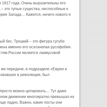
 1917 года. Очень выразительны его
д – это тупые существа, неспособные к
ферия Запада… Кажется, ничего нового я
й бес. Троцкий – это фигура сугубо
ечена именно его осатанелая русофобия.
стям России является лакмусовой
 же передаче, в подразделе «Евреи и
твовавших в революции, был
то просто можно цитировать… Тут даже
онном движении многократно превышал их
еще ладно. Важно, какие посты они