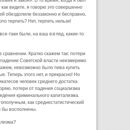
ловек и закон». В то время, когда я был
, как видите, я говорю это совершенно
дей обездолили беззаконно и бесправно,
то терпеть? Нет, терпеть нельзя!
се‑таки были, на ваш взгляд, какие‑то
 в сравнении. Кратко скажем так: потери
и падении Советской власти неизмеримо
кажем, невозможно было пива купить
е. Теперь этого нет, и прекрасно! Но
ликатесов человек среднего достатка
вторяю, потери от падения социализма
едения криминального капитализма.
агополучным, как среднестатистический
и бы восполнены.
ализма?