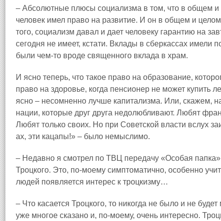
– Абсолютные плюсы социализма в том, что в общем и
человек имел право на развитие. И он в общем и целом
того, социализм давал и дает человеку гарантию на за
сегодня не имеет, кстати. Вклады в сберкассах имели 
были чем‑то вроде священного вклада в храм.
И ясно теперь, что такое право на образование, котор
право на здоровье, когда пенсионер не может купить ле
ясно – несомненно лучше капитализма. Или, скажем, 
нации, которые друг друга недолюбливают. Любят фран
Любят только своих. Но при Советской власти вслух заик
ах, эти кацапы!» – было немыслимо.
– Недавно я смотрел по ТВЦ передачу «Особая папка» 
Троцкого. Это, по‑моему симптоматично, особенно учи
людей появляется интерес к троцкизму…
– Что касается Троцкого, то никогда не было и не буде
уже многое сказано и, по‑моему, очень интересно. Троц