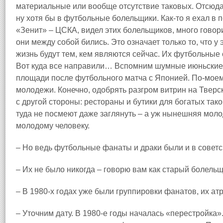
материальные или вообще отсутствие таковых. Отсюд
ну хотя бы в футбольные болельщики. Как‑то я ехал в 
«Зенит» – ЦСКА, видел этих болельщиков, много говори
они между собой бились. Это означает только то, что у
жизнь будут тем, кем являются сейчас. Их футбольные с
Вот куда все направили… Вспомним шумные июньские
площади после футбольного матча с Японией. По‑моем
молодежи. Конечно, одобрять разгром витрин на Тверс
с другой стороны: рестораны и бутики для богатых та
туда не посмеют даже заглянуть – а уж нынешняя моло
молодому человеку.
– Но ведь футбольные фанаты и драки были и в совет
– Их не было никогда – говорю вам как старый болель
– В 1980‑х годах уже были группировки фанатов, их а
– Уточним дату. В 1980‑е годы началась «перестройка»