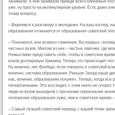
занимали. А они занимали прежде всего ключевые пост
уже, ну просто на молекулярном уровне. Есть даже оч
этому вопросу.
– Вернемся к разговору о молодежи. На ваш взгляд, н
образования отличается от образования советской эпо
– Понизился, вне всякого сомнения. Во‑первых, потому
частных вузов. Многие из них – чистые лавочки, где м
Немыслимо представить себе, чтобы в советское время
клали долларовую бумажку. Теперь это происходит пос
Ну конечно, нет. Вообще, если говорить о советской вл
конечно, система образования. Раньше Запад наши ди
нас, конечно, образование похуже». Теперь, когда все
пятерочниками. Это все видят, с этим никто не спорит
люди из вузов выходили с прочными серьезными знани
положение образования хуже, чем в советское время, 
– Самый лучший советский период, с вашей точки зрен