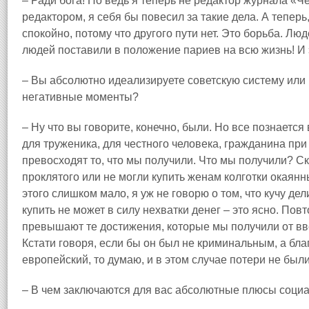
– Ради бога! Но ведь я теперь не редактор журнала «Че
редактором, я себя бы повесил за такие дела. А теперь
спокойно, потому что другого пути нет. Это борьба. Лю
людей поставили в положение париев на всю жизнь! И э
– Вы абсолютно идеализируете советскую систему или в
негативные моменты?
– Ну что вы говорите, конечно, были. Но все познается
для труженика, для честного человека, гражданина пр
превосходят то, что мы получили. Что мы получили? С
проклятого или не могли купить женам колготки окаянны
этого слишком мало, я уж не говорю о том, что кучу де
купить не может в силу нехватки денег – это ясно. По
превышают те достижения, которые мы получили от вв
Кстати говоря, если бы он был не криминальным, а бл
европейский, то думаю, и в этом случае потери не был
– В чем заключаются для вас абсолютные плюсы соци