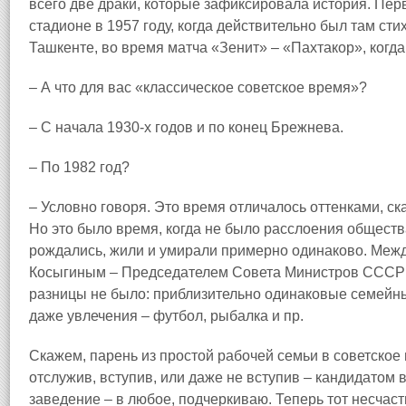
всего две драки, которые зафиксировала история. Пер
стадионе в 1957 году, когда действительно был там сти
Ташкенте, во время матча «Зенит» – «Пахтакор», когда 
– А что для вас «классическое советское время»?
– С начала 1930‑х годов и по конец Брежнева.
– По 1982 год?
– Условно говоря. Это время отличалось оттенками, ск
Но это было время, когда не было расслоения общест
рождались, жили и умирали примерно одинаково. Меж
Косыгиным – Председателем Совета Министров СССР
разницы не было: приблизительно одинаковые семейны
даже увлечения – футбол, рыбалка и пр.
Скажем, парень из простой рабочей семьи в советское
отслужив, вступив, или даже не вступив – кандидатом 
заведение – в любое, подчеркиваю. Теперь тот несчаст