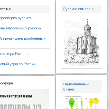
статьи
Русские символы
ересборка русских
день влюблённых русских
 8 июля - день влюблённых
ератора Николая II
овый удар по России
госфера
Национальный
бизнес