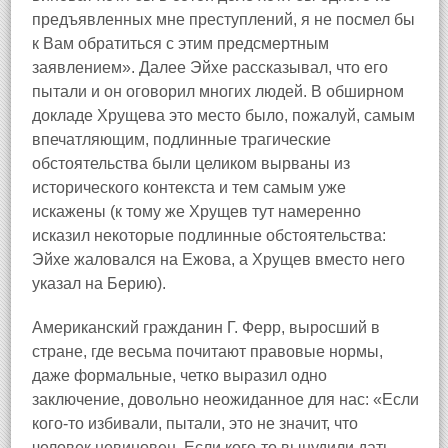
предъявленных мне преступлений, я не посмел бы
к Вам обратиться с этим предсмертным
заявлением». Далее Эйхе рассказывал, что его
пытали и он оговорил многих людей. В обширном
докладе Хрущева это место было, пожалуй, самым
впечатляющим, подлинные трагические
обстоятельства были целиком вырваны из
исторического контекста и тем самым уже
искажены (к тому же Хрущев тут намеренно
исказил некоторые подлинные обстоятельства:
Эйхе жаловался на Ежова, а Хрущев вместо него
указал на Берию).
Американский гражданин Г. Ферр, выросший в
стране, где весьма почитают правовые нормы,
даже формальные, четко выразил одно
заключение, довольно неожиданное для нас: «Если
кого‑то избивали, пытали, это не значит, что
человек невиновен. Если кого‑то вынудили дать