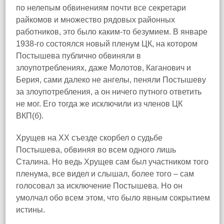
по нелепым обвинениям почти все секретари
райкомов и множество рядовых районных
работников, это было каким‑то безумием. В январе
1938‑го состоялся новый пленум ЦК, на котором
Постышева публично обвиняли в
злоупотреблениях, даже Молотов, Каганович и
Берия, сами далеко не ангелы, пеняли Постышеву
за злоупотребления, а он ничего путного ответить
не мог. Его тогда же исключили из членов ЦК
ВКП(б).
Хрущев на XX съезде скорбел о судьбе
Постышева, обвиняя во всем одного лишь
Сталина. Но ведь Хрущев сам был участником того
пленума, все видел и слышал, более того – сам
голосовал за исключение Постышева. Но он
умолчал обо всем этом, что было явным сокрытием
истины.