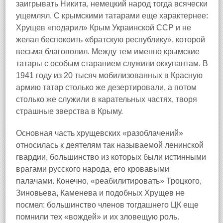
заигрывать Никита, немецкий народ тогда всячески
ущемлял. С крымскими татарами еще характернее:
Хрущев «подарил» Крым Украинской ССР и не
желал беспокоить «братскую республику», которой
весьма благоволил. Между тем именно крымские
татары с особым старанием служили оккупантам. В
1941 году из 20 тысяч мобилизованных в Красную
армию татар столько же дезертировали, а потом
столько же служили в карательных частях, творя
страшные зверства в Крыму.
Основная часть хрущевских «разоблачений»
относилась к деятелям так называемой ленинской
гвардии, большинство из которых были истинными
врагами русского народа, его кровавыми
палачами. Конечно, «реабилитировать» Троцкого,
Зиновьева, Каменева и подобных Хрущев не
посмел: большинство членов тогдашнего ЦК еще
помнили тех «вождей» и их зловещую роль.