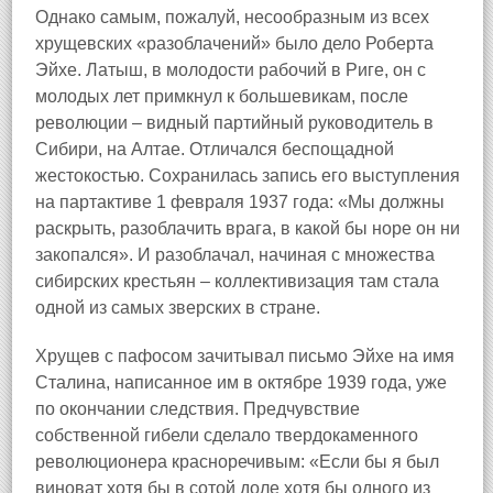
Однако самым, пожалуй, несообразным из всех
хрущевских «разоблачений» было дело Роберта
Эйхе. Латыш, в молодости рабочий в Риге, он с
молодых лет примкнул к большевикам, после
революции – видный партийный руководитель в
Сибири, на Алтае. Отличался беспощадной
жестокостью. Сохранилась запись его выступления
на партактиве 1 февраля 1937 года: «Мы должны
раскрыть, разоблачить врага, в какой бы норе он ни
закопался». И разоблачал, начиная с множества
сибирских крестьян – коллективизация там стала
одной из самых зверских в стране.
Хрущев с пафосом зачитывал письмо Эйхе на имя
Сталина, написанное им в октябре 1939 года, уже
по окончании следствия. Предчувствие
собственной гибели сделало твердокаменного
революционера красноречивым: «Если бы я был
виноват хотя бы в сотой доле хотя бы одного из