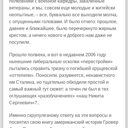
полковники с военной кафедры, закаленные
ветераны, и мы, совсем еще молодые и житейски
неопытные, – все, буквально все выходили молча,
с опущенными головами. И было отчего: прошлое,
давнее и ближайшее, было перечеркнуто жирным
крестом, а ничего нового и доброго нам даже не
посулили.
Прошло полвека, и вот в недавнем 2006 году
нынешние либеральные осколки «перестройки»
пытались справить тризну о погибшей хрущевской
«оттепели». Поносили, разумеется, ненавистного
им Сталина, но тщательно обходили простой и
самый важный тут сюжет: а точен ли был в тех
оглушающих «разоблачениях» «наш Никита
Сергеевич»?..
Именно скрупулезному ответу на эти вопросы и
посвятил свою книгу американский историк Гровер