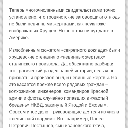
Теперь многочисленными свидетельствами точно
установлено, что троцкистские заговорщики отнюдь
не были невинными жертвами, как неуклюже
изображал их Хрущев. Ныне о том пишут даже в
Америке.
Излюбленным сюжетом «секретного доклада» были
хрущевские стенания о «невинных жертвах»
сталинского произвола. Да, объективно разбирая
тот трагический раздел нашей истории, нельзя не
признать: и произвол был, и невинные жертвы. Но
это касается прежде всего рядовых граждан –
колхозников, инженеров, командиров Красной
армии и флота, случайно попавших в «частый
бредень» НКВД, закинутый Ягодой и Ежовым.
Совсем иное дело – руководящие деятели из числа
«ленинской гвардии». Вот, например, Павел
Петрович Постышев, сын ивановского ткача,