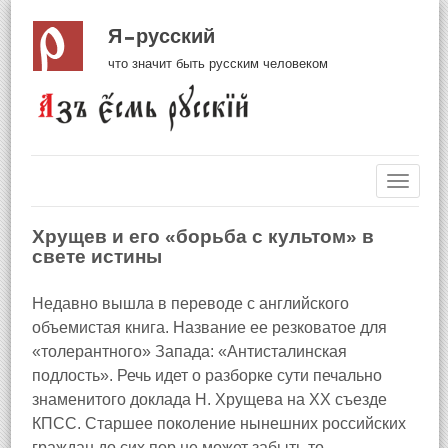
Я русский
что значит быть русским человеком
Навиг
Хрущев и его «борьба с культом» в
свете истины
Недавно вышла в переводе с английского
объемистая книга. Название ее резковатое для
«толерантного» Запада: «Антисталинская
подлость». Речь идет о разборке сути печально
знаменитого доклада Н. Хрущева на XX съезде
КПСС. Старшее поколение нынешних российских
граждан до сих пор не может забыть то