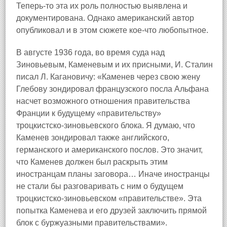
Теперь‑то эта их роль полностью выявлена и
документирована. Однако американский автор
опубликовал и в этом сюжете кое‑что любопытное.
В августе 1936 года, во время суда над
Зиновьевым, Каменевым и их присными, И. Сталин
писал Л. Кагановичу: «Каменев через свою жену
Глебову зондировал французского посла Альфана
насчет возможного отношения правительства
Франции к будущему «правительству»
троцкистско‑зиновьевского блока. Я думаю, что
Каменев зондировал также английского,
германского и американского послов. Это значит,
что Каменев должен был раскрыть этим
иностранцам планы заговора… Иначе иностранцы
не стали бы разговаривать с ним о будущем
троцкистско‑зиновьевском «правительстве». Эта
попытка Каменева и его друзей заключить прямой
блок с буржуазными правительствами».