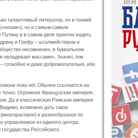
ько талантливый литератор, но и тонкий
 («низам»), но и самым‑самым
Путину и в самом деле приятно видеть
дрину и Грефу – шталмейстером и
обществе несомненен, в буквальном
я овладевает массами». Значит, тем
а – спокойно и даже доброжелательно, ибо
ксиконе пока нет. Обычно ссылаются на
е точно. Огромная Французская империя,
том. Да и классическая Римская империя
. Видимо, возможно дать такое
 (многорасовое) и разнообразное по
о управляемое из единого центра.
 государства Российского.