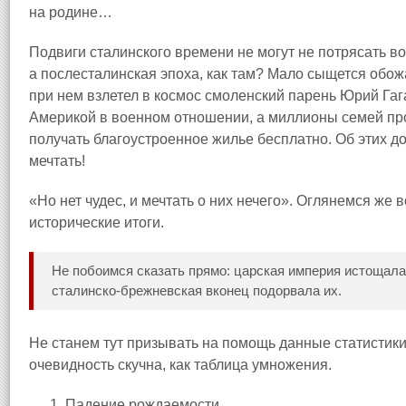
на родине…
Подвиги сталинского времени не могут не потрясать во
а послесталинская эпоха, как там? Мало сыщется обо
при нем взлетел в космос смоленский парень Юрий Гаг
Америкой в военном отношении, а миллионы семей пр
получать благоустроенное жилье бесплатно. Об этих д
мечтать!
«Но нет чудес, и мечтать о них нечего». Оглянемся же 
исторические итоги.
Не побоимся сказать прямо: царская империя истощала
сталинско‑брежневская вконец подорвала их.
Не станем тут призывать на помощь данные статистики
очевидность скучна, как таблица умножения.
Падение рождаемости,