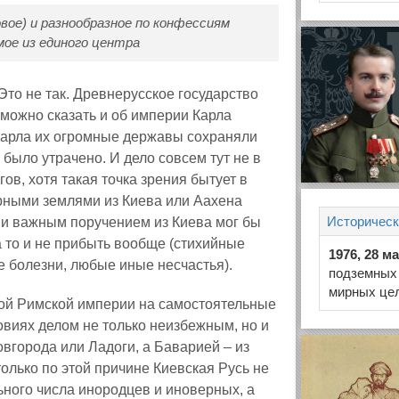
вое) и разнообразное по конфессиям
ое из единого центра
Это не так. Древнерусское государство
 можно сказать и об империи Карла
Карла их огромные державы сохраняли
было утрачено. И дело совсем тут не в
ов, хотя такая точка зрения бытует в
рными землями из Киева или Аахена
Историческ
 и важным поручением из Киева мог бы
а то и не прибыть вообще (стихийные
1976, 28 м
е болезни, любые иные несчастья).
подземных
мирных це
ной Римской империи на самостоятельные
овиях делом не только неизбежным, но и
вгорода или Ладоги, а Баварией – из
олько по этой причине Киевская Русь не
ьного числа инородцев и иноверных, а