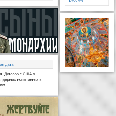
русские
ая дата
ая
, Договор с США о
 ядерных испытаниях в
лях.