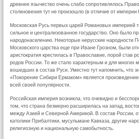
древнее язычество очень слабо сопротивлялось Право
столкновения тут не произошло (в отличие от империи 
Московская Русь первых царей Романовых империей тож
сильное и централизованное государство. Оно было п
народонаселению. Некоторые нерусские народности П
Московского царства еще при Иване Грозном, были от
аристократия крестилась в Православие, порой став 
родов России. То же стало характерным и для многих 
вошедших в состав Руси. Уместно тут напомнить, что 
«Покорение Сибири Ермаком» является произведением
всей своей популярности.
Российская империя возникла, что очевидно и бесспорн
том, что страна безмерно расширилась на запад, восток
между Азией и Северной Америкой. В состав России, 
католики Прибалтики, мусульмане Кавказа, другие нар
религиозную и национальную самобытность.