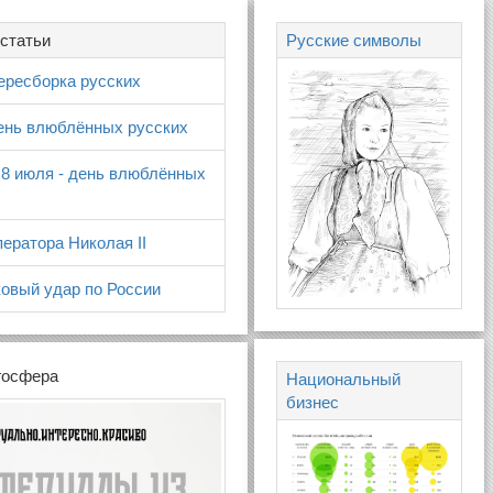
статьи
Русские символы
ересборка русских
день влюблённых русских
 8 июля - день влюблённых
ератора Николая II
овый удар по России
госфера
Национальный
бизнес