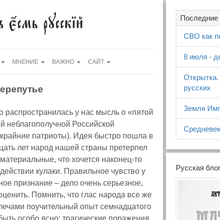
Последние 
СВО как п
8 июля - 
МНЕНИЕ
ВАЖНО
САЙТ
Открытка.
русских
перепутье
Земля Имп
о распространилась у нас мысль о «пятой
ей неблагополучной Российской
Средневек
 крайние патриоты). Идея быстро пошла в
адцать лет народ нашей страны претерпел
 материальные, что хочется наконец‑то
Русская бло
здействии кулаки. Правильное чувство у
ое признание – дело очень серьезное,
оценить. Помнить, что глас народа все же
плечами поучительный опыт семнадцатого
 быть особо ясно: трагические поражения