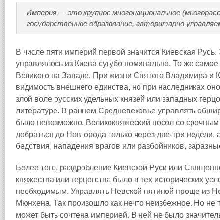
Империя — это крупное многонациональное (многорасо
государственное образование, авторитарно управляем
В числе пяти империй первой значится Киевская Русь. 
управлялось из Киева сугубо номинально. То же самое
Великого на Западе. При жизни Святого Владимира и 
видимость внешнего единства, но при наследниках оно 
злой воле русских удельных князей или западных герцог
литературе. В раннем Средневековье управлять обши
было невозможно. Великокняжеский посол со срочным
добраться до Новгорода только через две‑три недели, 
бедствия, нападения врагов или разбойников, заразны
Более того, раздробление Киевской Руси или Священ
княжества или герцогства было в тех исторических усл
необходимым. Управлять Невской пятиной проще из Но
Мюнхена. Так произошло как нечто неизбежное. Но не т
может быть сочтена империей. В ней не было значител