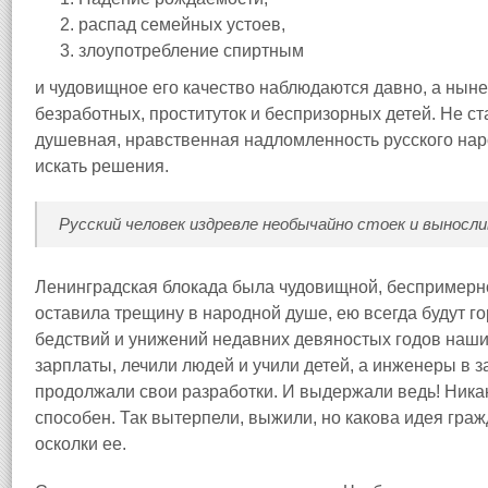
распад семейных устоев,
злоупотребление спиртным
и чудовищное его качество наблюдаются давно, а нын
безработных, проституток и беспризорных детей. Не ст
душевная, нравственная надломленность русского народ
искать решения.
Русский человек издревле необычайно стоек и выносли
Ленинградская блокада была чудовищной, беспримерно
оставила трещину в народной душе, ею всегда будут го
бедствий и унижений недавних девяностых годов наши
зарплаты, лечили людей и учили детей, а инженеры в 
продолжали свои разработки. И выдержали ведь! Никак
способен. Так вытерпели, выжили, но какова идея граж
осколки ее.