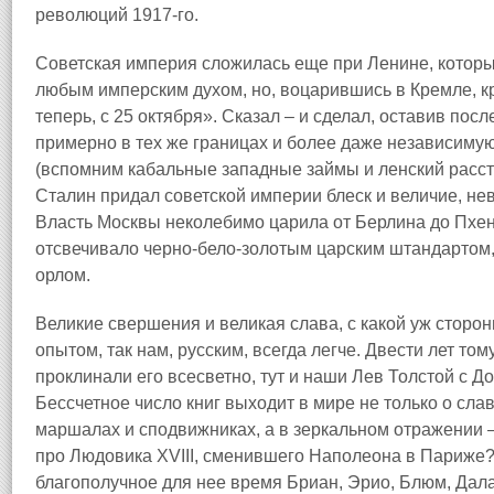
революций 1917‑го.
Советская империя сложилась еще при Ленине, котор
любым имперским духом, но, воцарившись в Кремле, 
теперь, с 25 октября». Сказал – и сделал, оставив пос
примерно в тех же границах и более даже независимую
(вспомним кабальные западные займы и ленский расстр
Сталин придал советской империи блеск и величие, не
Власть Москвы неколебимо царила от Берлина до Пхен
отсвечивало черно‑бело‑золотым царским штандартом,
орлом.
Великие свершения и великая слава, с какой уж сторон
опытом, так нам, русским, всегда легче. Двести лет то
проклинали его всесветно, тут и наши Лев Толстой с Д
Бессчетное число книг выходит в мире не только о сла
маршалах и сподвижниках, а в зеркальном отражении – 
про Людовика XVIII, сменившего Наполеона в Париже?
благополучное для нее время Бриан, Эрио, Блюм, Далад