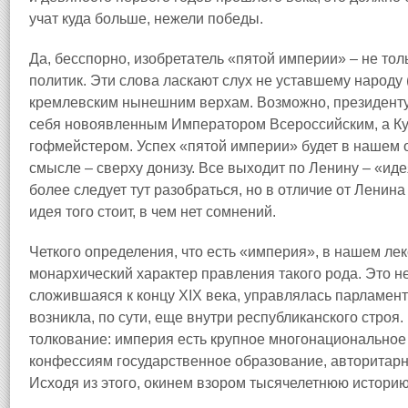
учат куда больше, нежели победы.
Да, бесспорно, изобретатель «пятой империи» – не тол
политик. Эти слова ласкают слух не уставшему народу
кремлевским нынешним верхам. Возможно, президенту 
себя новоявленным Императором Всероссийским, а Ку
гофмейстером. Успех «пятой империи» будет в нашем 
смысле – сверху донизу. Все выходит по Ленину – «иде
более следует тут разобраться, но в отличие от Ленин
идея того стоит, в чем нет сомнений.
Четкого определения, что есть «империя», в нашем ле
монархический характер правления такого рода. Это н
сложившаяся к концу XIX века, управлялась парламен
возникла, по сути, еще внутри республиканского строя
толкование: империя есть крупное многонациональное
конфессиям государственное образование, авторитарн
Исходя из этого, окинем взором тысячелетнюю историю