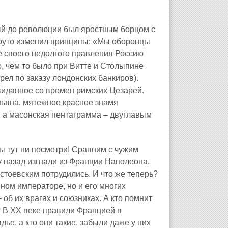
ый до революции был яростным борцом с
круто изменил принципы: «Мы оборонцы
ле своего недолгого правления Россию
, чем то было при Витте и Столыпине
ел по заказу лондонских банкиров).
виданное со времен римских Цезарей.
ьяна, мятежное красное знамя
 а масонская пентаграмма – двуглавым
ы тут ни посмотри! Сравним с чужим
му назад изгнали из Франции Наполеона,
остоевским потрудились. И что же теперь?
вном императоре, но и его многих
об их врагах и союзниках. А кто помнит
 В XX веке правили Францией в
ье, а кто они такие, забыли даже у них