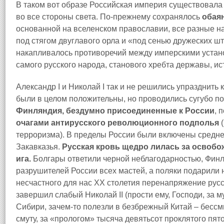
В таком вот образе Российская империя существовала 
во все стороны света. По‑прежнему сохранялось
обая
основанной на вселенском православии, все разные н
под стягом двуглавого орла и «под сенью дружеских ш
накапливалось противоречий между имперскими уста
самого русского народа, станового хребта державы, и
Александр I и Николай I так и не решились упразднить
были в целом положительны, но проводились сугубо п
Финляндия, бездумно присоединенные к России
, 
очагами антирусского революционного подполья
(
терроризма). В пределы России были включены средне
Закавказья.
Русская кровь щедро лилась за освобо
ига.
Болгары ответили черной неблагодарностью, Фин
разрушителей России всех мастей, а поляки подарили 
несчастного для нас XX столетия перенапряжение рус
завершил слабый Николай II (прости ему, Господи, за 
Сибири, зачем‑то полезли в безбрежный Китай – бесс
смуту, за «прологом» тысяча девятьсот проклятого пят