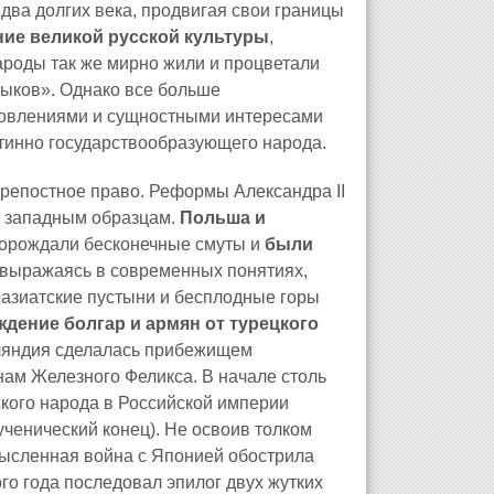
два долгих века, продвигая свои границы
ние великой русской культуры
,
ароды так же мирно жили и процветали
тыков». Однако все больше
новлениями и сущностными интересами
стинно государствообразующего народа.
 крепостное право. Реформы Александра II
о западным образцам.
Польша и
порождали бесконечные смуты и
были
выражаясь в современных понятиях,
азиатские пустыни и бесплодные горы
ждение болгар и армян от турецкого
ляндия сделалась прибежищем
нам Железного Феликса. В начале столь
ского народа в Российской империи
мученический конец). Не освоив толком
мысленная война с Японией обострила
ого года последовал эпилог двух жутких