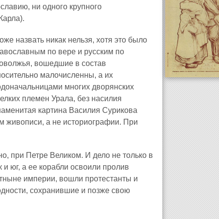
славию, ни одного крупного
Карла).
е назвать никак нельзя, хотя это было
равославным по вере и русским по
оволжья, вошедшие в состав
носительно малочисленны, а их
родоначальницами многих дворянских
мелких племен Урала, без насилия
знаменитая картина Василия Сурикова
 живописи, а не историографии. При
о, при Петре Великом. И дело не только в
 и юг, а ее корабли освоили пролив
отныне империи, вошли протестанты и
одности, сохранившие и позже свою