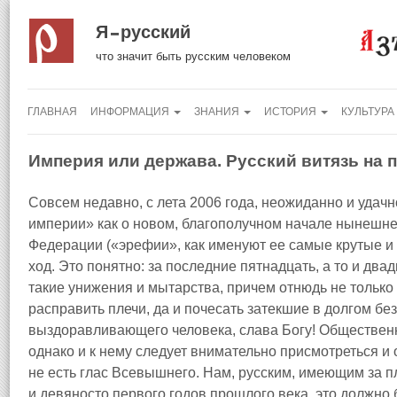
Я русский
что значит быть русским человеком
ГЛАВНАЯ
ИНФОРМАЦИЯ
ЗНАНИЯ
ИСТОРИЯ
КУЛЬТУРА
Империя или держава. Русский витязь на 
Совсем недавно, с лета 2006 года, неожиданно и удачн
империи» как о новом, благополучном начале нынешн
Федерации («эрефии», как именуют ее самые крутые и
ход. Это понятно: за последние пятнадцать, а то и дв
такие унижения и мытарства, причем отнюдь не только
расправить плечи, да и почесать затекшие в долгом бе
выздоравливающего человека, слава Богу! Общественн
однако и к нему следует внимательно присмотреться и 
не есть глас Всевышнего. Нам, русским, имеющим за 
и девяносто первого годов прошлого века, это должно