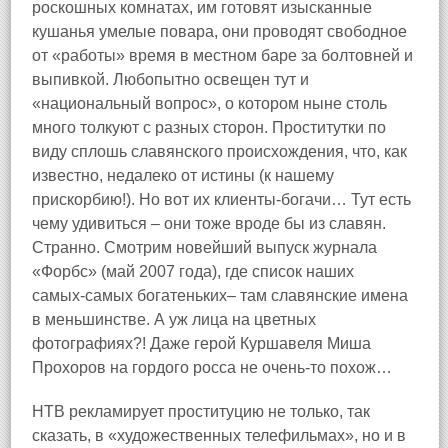
роскошных комнатах, им готовят изысканные
кушанья умелые повара, они проводят свободное
от «работы» время в местном баре за болтовней и
выпивкой. Любопытно освещен тут и
«национальный вопрос», о котором ныне столь
много толкуют с разных сторон. Проститутки по
виду сплошь славянского происхождения, что, как
известно, недалеко от истины (к нашему
прискорбию!). Но вот их клиенты‑богачи… Тут есть
чему удивиться – они тоже вроде бы из славян.
Странно. Смотрим новейший выпуск журнала
«Форбс» (май 2007 года), где список наших
самых‑самых богатеньких– там славянские имена
в меньшинстве. А уж лица на цветных
фотографиях?! Даже герой Куршавеля Миша
Прохоров на гордого росса не очень‑то похож…
НТВ рекламирует проституцию не только, так
сказать, в «художественных телефильмах», но и в