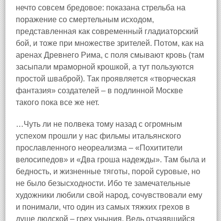
нечто совсем бредовое: показана стрельба на
поражение со смертельным исходом,
представленная как современный гладиаторский
бой, и тоже при множестве зрителей. Потом, как на
аренах Древнего Рима, с поля смывают кровь (там
засыпали мраморной крошкой, а тут пользуются
простой шваброй). Так проявляется «творческая
фантазия» создателей – в подлинной Москве
такого пока все же нет.
…Чуть ли не полвека тому назад с огромным
успехом прошли у нас фильмы итальянского
прославленного неореализма – «Похитители
велосипедов» и «Два гроша надежды». Там была и
бедность, и жизненные тяготы, порой суровые, но
не было безысходности. Ибо те замечательные
художники любили свой народ, сочувствовали ему
и понимали, что один из самых тяжких грехов в
душе людской – грех уныния. Ведь отчаявшийся