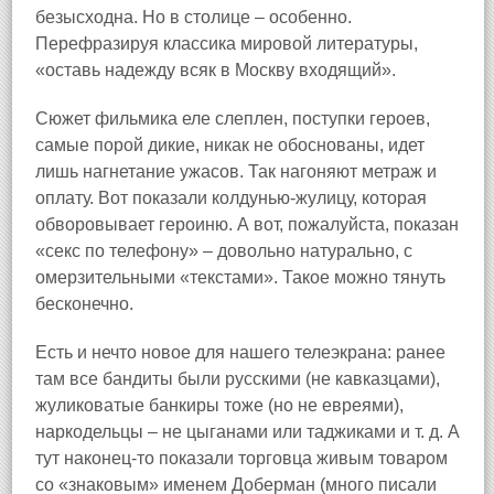
безысходна. Но в столице – особенно.
Перефразируя классика мировой литературы,
«оставь надежду всяк в Москву входящий».
Сюжет фильмика еле слеплен, поступки героев,
самые порой дикие, никак не обоснованы, идет
лишь нагнетание ужасов. Так нагоняют метраж и
оплату. Вот показали колдунью‑жулицу, которая
обворовывает героиню. А вот, пожалуйста, показан
«секс по телефону» – довольно натурально, с
омерзительными «текстами». Такое можно тянуть
бесконечно.
Есть и нечто новое для нашего телеэкрана: ранее
там все бандиты были русскими (не кавказцами),
жуликоватые банкиры тоже (но не евреями),
наркодельцы – не цыганами или таджиками и т. д. А
тут наконец‑то показали торговца живым товаром
со «знаковым» именем Доберман (много писали