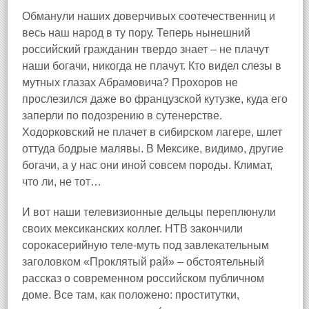
Обманули наших доверчивых соотечественниц и
весь наш народ в ту пору. Теперь нынешний
российский гражданин твердо знает – не плачут
наши богачи, никогда не плачут. Кто видел слезы в
мутных глазах Абрамовича? Прохоров не
прослезился даже во французской кутузке, куда его
заперли по подозрению в сутенерстве.
Ходорковский не плачет в сибирском лагере, шлет
оттуда бодрые малявы. В Мексике, видимо, другие
богачи, а у нас они иной совсем породы. Климат,
что ли, не тот…
И вот наши телевизионные дельцы переплюнули
своих мексиканских коллег. НТВ закончили
сорокасерийную теле‑муть под завлекательным
заголовком «Проклятый рай» – обстоятельный
рассказ о современном российском публичном
доме. Все там, как положено: проститутки,