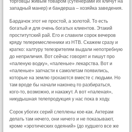
торговцы живым товаром (сутенерами их кличут на
западный манер) и бандерша – хозяйка заведения.
Бардачок этот не простой, а золотой. То есть
богатый и для очень богатых клиентов. Этакий
проститутский рай. Его и славили сорок вечеров
кряду телеремесленники из НТВ. Скажем сразу и
кратко: халтуру телезрителям выдали непотребную
до неприличия. Вот сейчас говорят и пишут про
«паленую водку», «паленые» лекарства. Вот и
«паленые» запчасти к самолетам появились,
которые на землю грохаются вместе с людьми. Но
там вроде бы начали наконец‑то разбираться,
кого‑то, возможно, и накажут. А вот «паленая»,
никудышная телепродукция у нас пока в ходу.
Сорок убогих серий слеплены кое‑как. Актерам
делать там нечего, они ничего и не показывают,
кроме «эротических одеяний» (до худшего все же