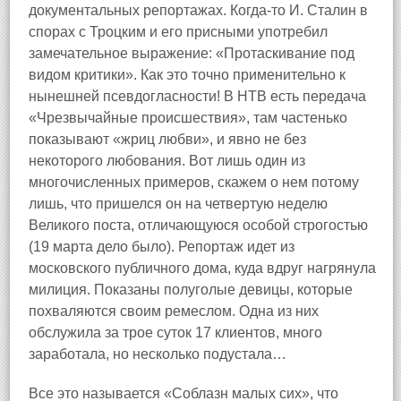
документальных репортажах. Когда‑то И. Сталин в
спорах с Троцким и его присными употребил
замечательное выражение: «Протаскивание под
видом критики». Как это точно применительно к
нынешней псевдогласности! В НТВ есть передача
«Чрезвычайные происшествия», там частенько
показывают «жриц любви», и явно не без
некоторого любования. Вот лишь один из
многочисленных примеров, скажем о нем потому
лишь, что пришелся он на четвертую неделю
Великого поста, отличающуюся особой строгостью
(19 марта дело было). Репортаж идет из
московского публичного дома, куда вдруг нагрянула
милиция. Показаны полуголые девицы, которые
похваляются своим ремеслом. Одна из них
обслужила за трое суток 17 клиентов, много
заработала, но несколько подустала…
Все это называется «Соблазн малых сих», что