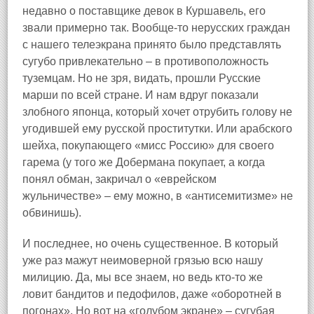
недавно о поставщике девок в Куршавель, его
звали примерно так. Вообще‑то нерусских граждан
с нашего телеэкрана принято было представлять
сугубо привлекательно – в противоположность
туземцам. Но не зря, видать, прошли Русские
марши по всей стране. И нам вдруг показали
злобного японца, который хочет отрубить голову не
угодившей ему русской проститутки. Или арабского
шейха, покупающего «мисс Россию» для своего
гарема (у того же Добермана покупает, а когда
понял обман, закричал о «еврейском
жульничестве» – ему можно, в «антисемитизме» не
обвинишь).
И последнее, но очень существенное. В который
уже раз мажут неимоверной грязью всю нашу
милицию. Да, мы все знаем, но ведь кто‑то же
ловит бандитов и педофилов, даже «оборотней в
погонах». Но вот на «голубом экране» – сугубая