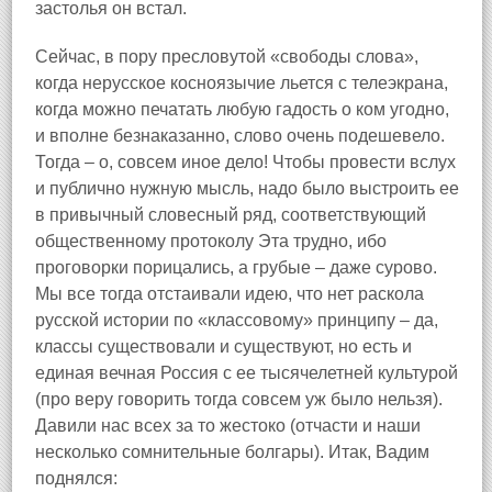
застолья он встал.
Сейчас, в пору пресловутой «свободы слова»,
когда нерусское косноязычие льется с телеэкрана,
когда можно печатать любую гадость о ком угодно,
и вполне безнаказанно, слово очень подешевело.
Тогда – о, совсем иное дело! Чтобы провести вслух
и публично нужную мысль, надо было выстроить ее
в привычный словесный ряд, соответствующий
общественному протоколу Эта трудно, ибо
проговорки порицались, а грубые – даже сурово.
Мы все тогда отстаивали идею, что нет раскола
русской истории по «классовому» принципу – да,
классы существовали и существуют, но есть и
единая вечная Россия с ее тысячелетней культурой
(про веру говорить тогда совсем уж было нельзя).
Давили нас всех за то жестоко (отчасти и наши
несколько сомнительные болгары). Итак, Вадим
поднялся: