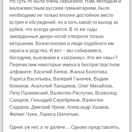
Но суть‑то была очень серьезной. Нам, молодым и
малоизвестным русским гуманитариям, было
необходимо не только вполне достойное место
встреч и обсуждений, но и хоть какой‑то выход за
рубеж, что всегда ценится. В те же годы
закордонные двери ногой отворяли только
евтушенки, Вознесенские и люди подобного им
окраса и родства. И вот – мы собираемся,
беседуем, выезжаем в «загранку». Кто же «мы»?
Перечислим некоторые имена в беспристрастном
алфавите: Василий Белов, Жанна Болотова,
Лариса Васильева, Валерий Ганичев, Вадим
Кожинов, Анатолий Ланщиков, Олег Михайлов,
Петр Палиевский, Валентин Распутин, Всеволод
Сахаров, Геннадий Серебряков, Валентин
Сидоров, Дмитрий Урнов, Александр Ушаков,
Феликс Чуев, Лариса Шепитько.
Одних уж нет, а те далече… Однако представлять,