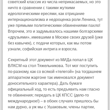
советский классик из числа неприкасаемых, но это
ничто в сравнении с такими жуткими
идеологическими ересями, как отрицание
интернационализма и недооценка роли Ленина, тут
уже прямыми политическими обвинениями пахло!
Впрочем, это и задумывалось нашими болгарскими
«друзьями», имевшими в Москве своих друзей (уже
без кавычек), с подачи которых, как мы потом
узнали, софийская интрига и взросла.
Секретный этот документ из МИДа попал в ЦК
ВЛКСМ на стол Тяжельникова. Тот мог поступить
по‑разному, как со всякой «телегой» (на тогдашнем
аппаратном жаргоне так именовался документ
доносительного характера). Дать бумаге
официальный ход, то есть предъявить нам гласно
те обвинения; передать в ЦК КПСС (дело‑то
международное!) – в обоих случаях пришлось бы
нам дурно, а уж мы с Ушаковым, члены партии,