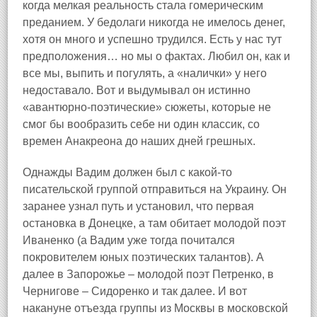
когда мелкая реальность стала гомерическим
преданием. У бедолаги никогда не имелось денег,
хотя он много и успешно трудился. Есть у нас тут
предположения… но мы о фактах. Любил он, как и
все мы, выпить и погулять, а «налички» у него
недоставало. Вот и выдумывал он истинно
«авантюрно‑поэтические» сюжеты, которые не
смог бы вообразить себе ни один классик, со
времен Анакреона до наших дней грешных.
Однажды Вадим должен был с какой‑то
писательской группой отправиться на Украину. Он
заранее узнал путь и установил, что первая
остановка в Донецке, а там обитает молодой поэт
Иваненко (а Вадим уже тогда почитался
покровителем юных поэтических талантов). А
далее в Запорожье – молодой поэт Петренко, в
Чернигове – Сидоренко и так далее. И вот
накануне отъезда группы из Москвы в московской