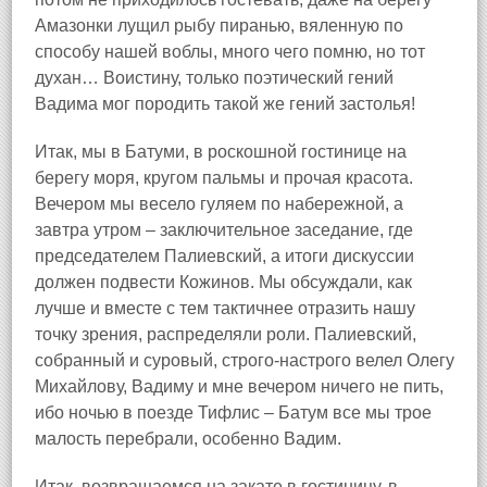
Амазонки лущил рыбу пиранью, вяленную по
способу нашей воблы, много чего помню, но тот
духан… Воистину, только поэтический гений
Вадима мог породить такой же гений застолья!
Итак, мы в Батуми, в роскошной гостинице на
берегу моря, кругом пальмы и прочая красота.
Вечером мы весело гуляем по набережной, а
завтра утром – заключительное заседание, где
председателем Палиевский, а итоги дискуссии
должен подвести Кожинов. Мы обсуждали, как
лучше и вместе с тем тактичнее отразить нашу
точку зрения, распределяли роли. Палиевский,
собранный и суровый, строго‑настрого велел Олегу
Михайлову, Вадиму и мне вечером ничего не пить,
ибо ночью в поезде Тифлис – Батум все мы трое
малость перебрали, особенно Вадим.
Итак, возвращаемся на закате в гостиницу, в