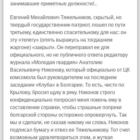
занимавшие приметные должности!..
Евгений Михайлович Тяжельников, скрытый, но
твердый государственник‑патриот, пошел по пути
третьему, единственно спасительному для нас: он
эту «телегу» (опять выражусь на тогдашнем
жаргоне) «закрыл». Он переправил ее для
официального, но не публичного ответа редактору
журнала «Молодая гвардия» Анатолию
Васильевичу Никонову, который официально от ЦК
комсомола был руководителем на последнем
заседании «Клуба» в Болгарии. То есть, чисто по
Крылову, бросил щуку в реку. Никонов строго
конфиденциально попросил меня помочь ему в
составлении справки, чтобы страшные попреки
болгарской стороны осторожно опровергнуть. Так
мы и сделали, не сказав никому ни слова. Никонов
подписал бумагу и отвез ее Тяжельникову. Тот счел
возможным удовлетвориться этим, и жуткая