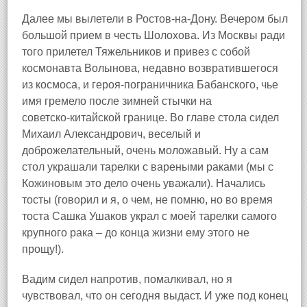
Далее мы вылетели в Ростов‑на‑Дону. Вечером был
большой прием в честь Шолохова. Из Москвы ради
того прилетел Тяжельников и привез с собой
космонавта Волынова, недавно возвратившегося
из космоса, и героя‑пограничника Бабанского, чье
имя гремело после зимней стычки на
советско‑китайской границе. Во главе стола сидел
Михаил Александрович, веселый и
доброжелательный, очень моложавый. Ну а сам
стол украшали тарелки с вареными раками (мы с
Кожиновым это дело очень уважали). Начались
тосты (говорил и я, о чем, не помню, но во время
тоста Сашка Ушаков украл с моей тарелки самого
крупного рака – до конца жизни ему этого не
прощу!).
Вадим сидел напротив, помалкивал, но я
чувствовал, что он сегодня выдаст. И уже под конец