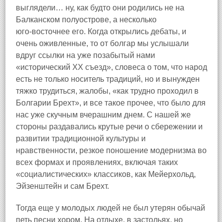
выглядели… ну, как будто они родились не на
Балканском полуострове, а несколько
юго‑восточнее его. Когда открылись дебаты, и
очень оживленные, то от болгар мы услышали
вдруг ссылки на уже позабытый нами
«исторический XX съезд», словеса о том, что народ
есть не только носитель традиций, но и вынужден
тяжко трудиться, жалобы, «как трудно проходил в
Болгарии Брехт», и все такое прочее, что было для
нас уже скучным вчерашним днем. С нашей же
стороны раздавались крутые речи о сбережении и
развитии традиционной культуры и
нравственности, резкое поношение модернизма во
всех формах и проявлениях, включая таких
«социалистических» классиков, как Мейерхольд,
Эйзенштейн и сам Брехт.
Тогда еще у молодых людей не был утерян обычай
петь песни хором. На отдыхе, в застольях, но