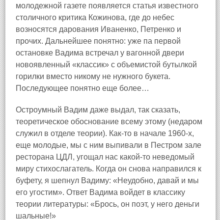
молодежной газете появляется статья известного
столичного критика Кожинова, где до небес
возносятся дарования Иваненко, Петренко и
прочих. Дальнейшее понятно: уже па первой
остановке Вадима встречал у вагонной двери
новоявленный «классик» с объемистой бутылкой
горилки вместо никому не нужного букета.
Последующее понятно еще более…
Остроумный Вадим даже выдал, так сказать,
теоретическое обоснование всему этому (недаром
служил в отделе теории). Как‑то в начале 1960‑х,
еще молодые, мы с ним выпивали в Пестром зале
ресторана ЦДЛ, угощал нас какой‑то неведомый
миру стихослагатель. Когда он снова направился к
буфету, я шепнул Вадиму: «Неудобно, давай и мы
его угостим». Ответ Вадима войдет в классику
теории литературы: «Брось, он поэт, у него деньги
шальные!»