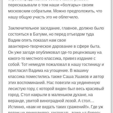
пересказывали о том наши «болгары» своим
московским собратьям. Можно предположить, что
нашу общую участь это не облегчило.
Заключительное заседание, главное, должно было
состояться в Батуми, но перед отъездом туда
Вадим опять показал нам свое
авантюрно‑творческое дарование в сфере быта.
Он уже загодя опубликовал где‑то рецензюшку на
какого‑то местного классика, привез издание с
собой. Тот немедля пожаловал в нашу гостиницу и
пригласил Вадима на угощение. В машину
классика поместились также Саша Ушаков и автор
этих воспоминаний. Нас повезли на уединенную
лесистую гору, с которой виден был весь красивый
город. Стол накрыли в маленьком духане, на
веранде, увитой виноградной лозой. А стол…
Истинно, «вам не видать таких сражений!». Где уж
потом не приходилось гостевать, даже на берегу