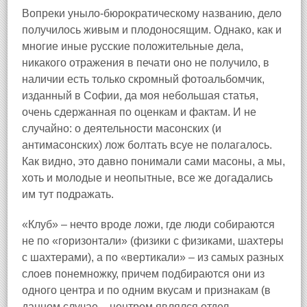
Вопреки уныло‑бюрократическому названию, дело
получилось живым и плодоносящим. Однако, как и
многие иные русские положительные дела,
никакого отражения в печати оно не получило, в
наличии есть только скромный фотоальбомчик,
изданный в Софии, да моя небольшая статья,
очень сдержанная по оценкам и фактам. И не
случайно: о деятельности масонских (и
антимасонских) лож болтать всуе не полагалось.
Как видно, это давно понимали сами масоны, а мы,
хоть и молодые и неопытные, все же догадались
им тут подражать.
«Клуб» – нечто вроде ложи, где люди собираются
не по «горизонтали» (физики с физиками, шахтеры
с шахтерами), а по «вертикали» – из самых разных
слоев понемножку, причем подбираются они из
одного центра и по одним вкусам и признакам (в
данном случае – центром являлся отдел