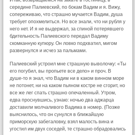
середине Палиевский, по бокам Вадим и я. Вижу,
сопереживаю, что страшно мучается Вадим, душа
требует опохмелиться. Но все знали, что ни рубля у
него нет. И я не выдержал, за спиной потерявшего
бдительность Палиевского передал Вадиму
скомканную купюру. Он ловко подхватил, мигом
развернулся и исчез за пальмами.
Палиевский устроил мне страшную выволочку: «Ты
его погубил, вы пропьете все дело» и проч. В
душе‑то я знал, что Вадим ни в каком винном море
не потонет, ни на каком пьяном костре не сгорит, но
все же лег спать страшно опечаленный. Утром,
едва проснувшись, узнаю: ночью два аджарца
доставили молчаливого Вадима в номер. (Позже
выяснилось, что он сунулся в ближайшую
приморскую забегаловку, взял малость вина и
угостил им двух соседей, те страшно обрадовались