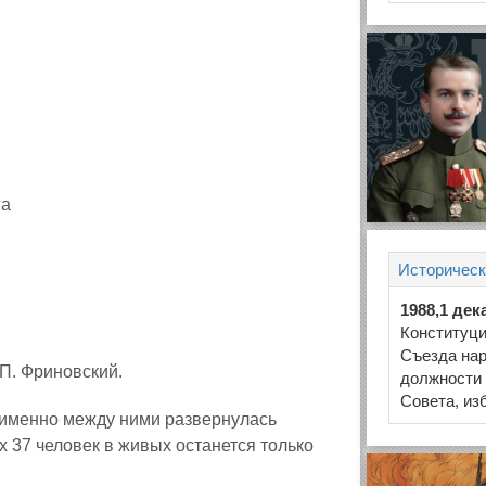
га
Историческ
1988,1 дек
Конституц
Съезда нар
.П. Фриновский.
должности
Совета, из
 именно между ними развернулась
тих 37 человек в живых останется только