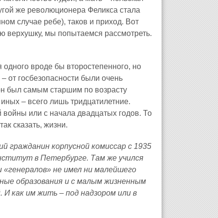
ругой же революционера Феликса стала
ном случае ребе), таков и приход. Вот
ую верхушку, мы попытаемся рассмотреть.
я одного вроде бы второстепенного, но
– от госбезопасности были очень
он был самым старшим по возрасту
а иных – всего лишь тридцатилетние.
 войны или с начала двадцатых годов. То
ак сказать, жизни.
й гражданин корпусной комиссар с 1935
институт в Петербурге. Там же учился
ми «генералов» не имел ни малейшего
ные образования и с малым жизненным
И как им жить – под надзором или в