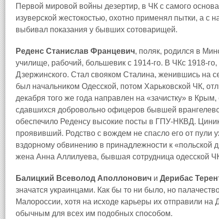
Первой мировой войны дезертир, в ЧК с самого основан
изуверской жестокостью, охотно применял пытки, а с н
выбивал показания у бывших сотоварищей.
Реденс Станислав Францевич
, поляк, родился в Ми
училище, рабочий, большевик с 1914‑го. В ЧКс 1918‑го,
Дзержинского. Стал свояком Сталина, женившись на с
был начальником Одесской, потом Харьковской ЧК, от
декабря того же года направлен на «зачистку» в Крым,
сдавшихся добровольно офицеров бывшей врангелевс
обеспечило Реденсу высокие посты в ГПУ‑НКВД. Циник
проявивший. Родство с вождем не спасло его от пули уж
вздорному обвинению в принадлежности к «польской д
жена Анна Аллилуева, бывшая сотрудница одесской ЧК,
Балицкий Всеволод Аполлонович
и
Дерибас Терен
значатся украинцами. Как бы то ни было, но палачеств
Малороссии, хотя на исходе карьеры их отправили на 
обычным для всех им подобных способом.