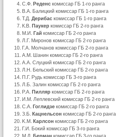
С.Ф.
Реденс
комиссар ГБ 1‑го ранга
В.А. Балицкий комиссар ГБ 1‑го ранга
Т.Д.
Дерибас
комиссар ГБ 1‑го ранга
К.В.
Паукер
комиссар ГБ 2‑го ранга
М.И.
Гай
комиссар ГБ 2‑го ранга
Л.Г. Миронов комиссар ГБ 2‑го ранга
Г.А. Молчанов комиссар ГБ 2‑го ранга
А.М. Шанин комиссар ГБ 2‑го ранга
A.A. Слуцкий комиссар ГБ 2‑го ранга
Л.Н. Бельский комиссар ГБ 2‑го ранга
П.Г. Рудь комиссар ГБ 3‑го ранга
Л.Б. Залин комиссар ГБ 2‑го ранга
P.A.
Пилляр
комиссар ГБ 2‑го ранга
И.М. Леплевский комиссар ГБ 2‑го ранга
С.А.
Гоглидзе
комиссар ГБ 2‑го ранга
З.Б.
Кацнельсон
комиссар ГБ 2‑го ранга
K.M.
Карлсон
комиссар ГБ 2‑го ранга
Г.И. Бокий комиссар ГБ 3‑го ранга
М.Д.
Берман
комиссар ГБ 3‑го ранга