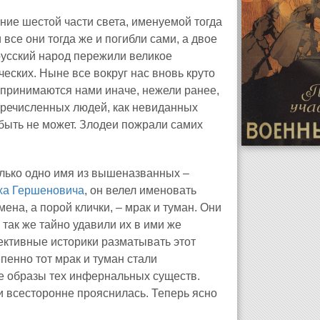
ние шестой части света, именуемой тогда
все они тогда же и погибли сами, а двое
русский народ пережили великое
еских. Ныне все вокруг нас вновь круто
принимаются нами иначе, нежели ранее,
еречисленных людей, как невиданных
быть не может. Злодеи пожрали самих
олько одно имя из вышеназванных –
ха Гершеновича
, он велел именовать
ена, а порой клички, – мрак и туман. Они
так же тайно удавили их в ими же
ективные историки разматывать этот
пенно тот мрак и туман стали
ие образы тех инфернальных существ.
и всесторонне прояснилась. Теперь ясно