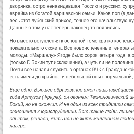
дворянка, остро ненавидевшая Россию и русских, суп
еврейка из богатой варшавской семьи. Каков поп (в дан
весь этот лубянский приход, точнее его начальствующ
Данные о том у нас теперь наконец‑то появились.
Но вместо вступления к основной теме кратко коснемс
показательного сюжета. Все новоиспеченные генералы 
молоды. «Маршалу» Ягоде было сорок четыре года, а 
(только Г. Бокий тут исключение), а чуть ли не половин
Почти все начали служить в органах ВЧК с Гражданской
есть имели до крайности небольшой опыт нормальной, т
Еще одно. Высшее образование имел лишь швейцарски
года Артузов (Фраучи), он окончил Технологический 
Бокий, но не окончил. И не один из всех тридцати се
отношения к юриспруденции. Вот такие люди, лишен
опытом, решали, жить или не жить миллионам людей. 
лагере.