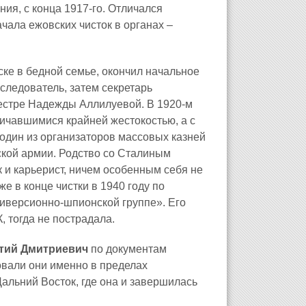
ия, с конца 1917‑го. Отличался
ачала ежовских чисток в органах –
нске в бедной семье, окончил начальное
 следователь, затем секретарь
естре Надежды Аллилуевой. В 1920‑м
личавшимися крайней жестокостью, а с
 один из организаторов массовых казней
кой армии. Родство со Сталиным
 и карьерист, ничем особенным себя не
е в конце чистки в 1940 году по
иверсионно‑шпионской группе». Его
 тогда не пострадала.
тий Дмитриевич
по документам
овали они именно в пределах
Дальний Восток, где она и завершилась