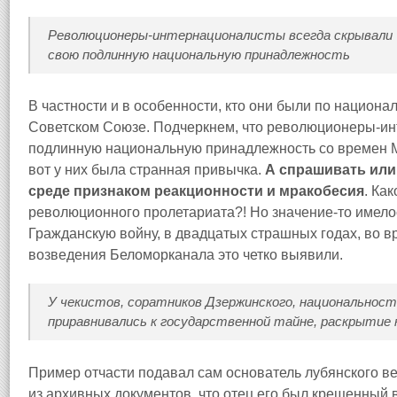
Революционеры‑интернационалисты всегда скрывали
свою подлинную национальную принадлежность
В частности и в особенности, кто они были по национа
Советском Союзе. Подчеркнем, что революционеры‑и
подлинную национальную принадлежность со времен М
вот у них была странная привычка.
А спрашивать или 
среде признаком реакционности и мракобесия
. Ка
революционного пролетариата?! Но значение‑то имело
Гражданскую войну, в двадцатых страшных годах, во в
возведения Беломорканала это четко выявили.
У чекистов, соратников Дзержинского, национальност
приравнивались к государственной тайне, раскрытие 
Пример отчасти подавал сам основатель лубянского в
из архивных документов, что отец его был крещенный в