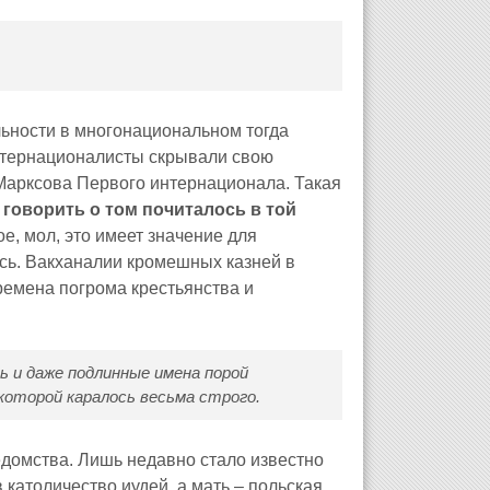
льности в многонациональном тогда
нтернационалисты скрывали свою
арксова Первого интернационала. Такая
говорить о том почиталось в той
кое, мол, это имеет значение для
сь. Вакханалии кромешных казней в
ремена погрома крестьянства и
ь и даже подлинные имена порой
которой каралось весьма строго.
едомства. Лишь недавно стало известно
 католичество иудей, а мать – польская