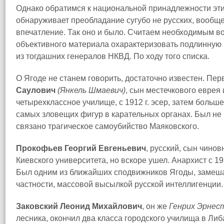
Однако обратимся к национальной принадлежности эти
обнаруживает преобладание сугубо не русских, вообщ
впечатление. Так оно и было. Считаем необходимым в
объективного материала охарактеризовать подлинную
из тогдашних генералов НКВД. По ходу того списка.
О Ягоде не станем говорить, достаточно известен. Пер
Саулович
(Янкель Шмаевич)
, сын местечкового еврея 
четырехклассное училище, с 1912 г. эсер, затем больше
самых зловещих фигур в карательных органах. Был не 
связано трагическое самоубийство Маяковского.
Прокофьев Георгий Евгеньевич
, русский, сын чино
Киевского университета, но вскоре ушел. Анархист с 191
Был одним из ближайших сподвижников Ягоды, замешан
частности, массовой высылкой русской интеллигенции.
Заковский Леонид Михайлович
, он же
Генрих Эрнес
лесника, окончил два класса городского училища в Либ