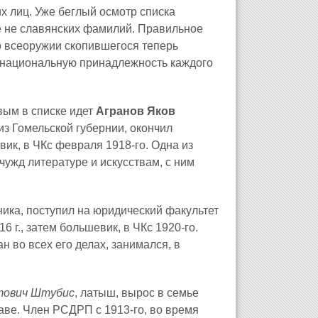
х лиц. Уже беглый осмотр списка
е не славянских фамилий. Правильное
о всеоружии скопившегося теперь
 национальную принадлежность каждого
вым в списке идет
Агранов Яков
из Гомельской губернии, окончил
вик, в ЧКс февраля 1918‑го. Одна из
чужд литературе и искусствам, с ним
вника, поступил на юридический факультет
6 г., затем большевик, в ЧКс 1920‑го.
 во всех его делах, занимался, в
тович Штубис
, латыш, вырос в семье
аве. Член РСДРП с 1913‑го, во время