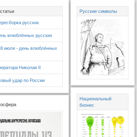
статьи
Русские символы
ересборка русских
день влюблённых русских
 8 июля - день влюблённых
ератора Николая II
овый удар по России
Национальный
госфера
бизнес