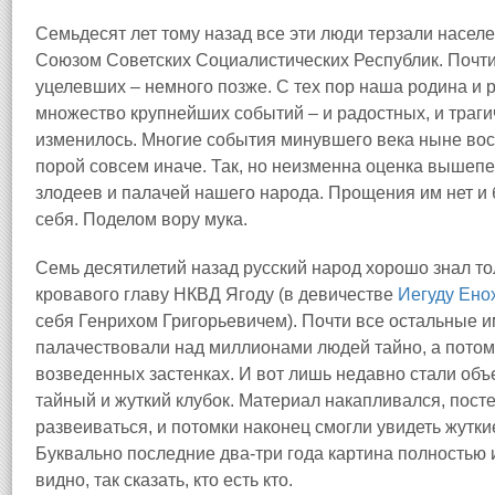
Семьдесят лет тому назад все эти люди терзали населе
Союзом Советских Социалистических Республик. Почти 
уцелевших – немного позже. С тех пор наша родина и 
множество крупнейших событий – и радостных, и трагич
изменилось. Многие события минувшего века ныне вос
порой совсем иначе. Так, но неизменна оценка вышеп
злодеев и палачей нашего народа. Прощения им нет и 
себя. Поделом вору мука.
Семь десятилетий назад русский народ хорошо знал т
кровавого главу НКВД Ягоду (в девичестве
Иегуду Ено
себя Генрихом Григорьевичем). Почти все остальные им
палачествовали над миллионами людей тайно, а потом 
возведенных застенках. И вот лишь недавно стали объ
тайный и жуткий клубок. Материал накапливался, посте
развеиваться, и потомки наконец смогли увидеть жутк
Буквально последние два‑три года картина полностью 
видно, так сказать, кто есть кто.