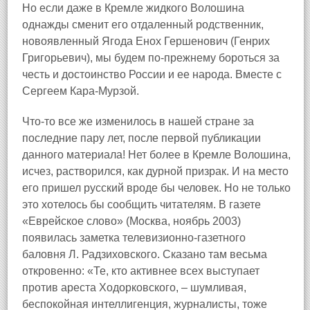
Но если даже в Кремле жидкого Волошина
однажды сменит его отдаленный родственник,
новоявленный Ягода Енох Гершенович (Генрих
Григорьевич), мы будем по‑прежнему бороться за
честь и достоинство России и ее народа. Вместе с
Сергеем Кара‑Мурзой.
Что‑то все же изменилось в нашей стране за
последние пару лет, после первой публикации
данного материала! Нет более в Кремле Волошина,
исчез, растворился, как дурной призрак. И на место
его пришел русский вроде бы человек. Но не только
это хотелось бы сообщить читателям. В газете
«Еврейское слово» (Москва, ноябрь 2003)
появилась заметка телевизионно‑газетного
баловня Л. Радзиховского. Сказано там весьма
откровенно: «Те, кто активнее всех выступает
против ареста Ходорковского, – шумливая,
беспокойная интеллигенция, журналисты, тоже