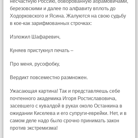
несчастную Россию, обворованную абрамовичами,
березовскими и далее по алфавиту вплоть до
Ходорковского и Ясина. Жалуются на свою судьбу
в кое‑как зарифмованных строчках:
Изложил Шафаревич,
Куняев пристукнул печать –
Про меня, русофобку,
Вердикт повсеместно размножен.
Ужасающая картина! Так и представляешь себе
почтенного академика Игоря Ростиславовича,
засевшего с кувалдой в руках около Останкина в
ожидании Киселева и его супруги‑еврейки. Нет, и в
самом деле надо было срочно принимать закон
против экстремизма!