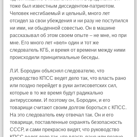
тоже был известным диссидентом‑патриотом.
Человек несгибаемый и цельный, много лет
отсидел за свои убеждения и ни разу не поступился
ни ими, ни обыденной совестью. Он в машине
рассказывал об этом своем опыте – не мне, но при
мне. Его много лет «вел» один и тот же
следователь КГБ, и время от времени между ними
происходили принципиальные беседы.
Л.И. Бородин объяснял следователю, что
руководство КПСС ведет дело так, что власть рано
или поздно перейдет в руки антисоветских сил,
которые в то же время будут радикально
антирусскими. И поэтому он, Бородин, и его
товарищи считают своим долгом бороться с КПСС.
На это следователь ему отвечал так. Он и его
товарищи, поставленные охранять безопасность
СССР, и сами прекрасно видят, что руководство
КПСС ведет дело так, что власть рано или поздно