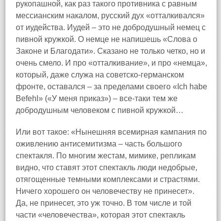
рукопашной, как раз такого противника с равным
мессианским накалом, русский дух «отталкивался»
от иудейства. Иудей – это не добродушный немец с
пивной кружкой. О немце не напишешь «Слова о
Законе и Благодати». Сказано не только четко, но и
очень смело. И про «отталкивание», и про «немца»,
который, даже служа на советско‑германском
фронте, оставался – за пределами своего «Ich habe
Befehl» («У меня приказ») – все‑таки тем же
добродушным человеком с пивной кружкой…
Или вот такое: «Нынешняя всемирная кампания по
оживлению антисемитизма – часть большого
спектакля. По многим жестам, мимике, репликам
видно, что ставят этот спектакль люди недобрые,
отягощенные темными комплексами и страстями.
Ничего хорошего он человечеству не принесет».
Да, не принесет, это уж точно. В том числе и той
части «человечества», которая этот спектакль