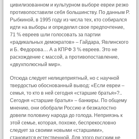
цивилизованном и культурном выборе евреи резко
противопоставили себя большинству. По данным Р.
Рыбкиной, в 1995 году из числа тех, кто собирался
идти на выборы и определил свое предпочтение,
71 % евреев шли голосовать за партии
«радикальных демократов» – Гайдара, Явлинского
и Б. Федорова… А а КПРФ 3 % евреев. Это не
расхождение с массой, а противопоставление,
«двухполюсный мир».
Отсюда следует нелицеприятный, но с научной
твердостью обоснованный вывод: «Если евреи –
семья, то кто в ней сегодня «старшие братья»?..
Сегодня «старшие братья» – банкиры. По общему
мнению, они обобрали Россию и безжалостно
довели половину народа до голода. Неприязнь к
этой семье, которая, похоже, беспрекословно
следует за своими новыми «старшими»,
становится естественной. Для этого русским не