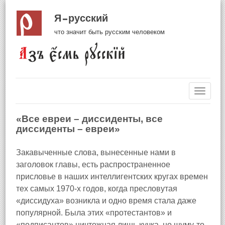
Я русский
что значит быть русским человеком
Навиг
«Все евреи – диссиденты, все
диссиденты – евреи»
Закавыченные слова, вынесенные нами в
заголовок главы, есть распространенное
присловье в наших интеллигентских кругах времен
тех самых 1970‑х годов, когда пресловутая
«диссидуха» возникла и одно время стала даже
популярной. Была этих «протестантов» и
«подписантов» ничтожная лишь кучка, но шуму‑то,