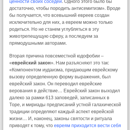
ценности своих соседей
. Одного этого было бы
достаточно, чтобы породить антисемитизм». Вроде
бы получается, что всевышний евреев создан
исключительно для них, а евреем можно только
родиться. Но не станем углубляться в эту
животрепещущую сферу, а последуем за
прямодушными авторами.
Вторая причина повсеместной юдофобии –
«
еврейский закон
». Нам разъясняют это так:
«Компонентом иудаизма, придающим еврейскому
вызову определенную форму выражения, был
еврейский закон. Он переводил еврейские
верования в действие… Еврейский закон выходил
далеко за рамки 613 заповедей, записанных в
Торе, и мириады предписаний устной галахической
традиции определяют каждый аспект еврейской
жизни… И, наконец, законы святости и ритуала
приводят к тому, что
евреям приходится вести себя