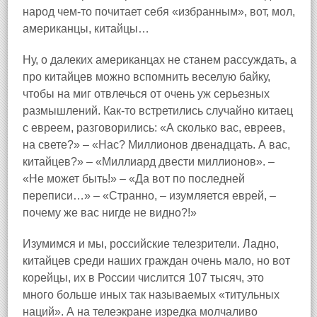
народ чем‑то почитает себя «избранным», вот, мол,
американцы, китайцы…
Ну, о далеких американцах не станем рассуждать, а
про китайцев можно вспомнить веселую байку,
чтобы на миг отвлечься от очень уж серьезных
размышлений. Как‑то встретились случайно китаец
с евреем, разговорились: «А сколько вас, евреев,
на свете?» – «Нас? Миллионов двенадцать. А вас,
китайцев?» – «Миллиард двести миллионов». –
«Не может быть!» – «Да вот по последней
переписи…» – «Странно, – изумляется еврей, –
почему же вас нигде не видно?!»
Изумимся и мы, российские телезрители. Ладно,
китайцев среди наших граждан очень мало, но вот
корейцы, их в России числится 107 тысяч, это
много больше иных так называемых «титульных
наций». А на телеэкране изредка молчаливо