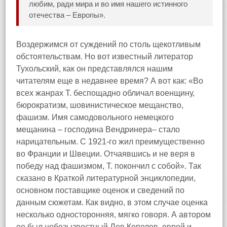
любим, ради мира и во имя нашего истинного
отечества – Европы».
Воздержимся от суждений по столь щекотливым
обстоятельствам. Но вот известный литератор
Тухольский, как он представлялся нашим
читателям еще в недавнее время? А вот как: «Во
всех жанрах Т. беспощадно обличал военщину,
бюрократизм, шовинистическое мещанство,
фашизм. Имя самодовольного немецкого
мещанина – господина Вендринера– стало
нарицательным. С 1921‑го жил преимущественно
во Франции и Швеции. Отчаявшись и не веря в
победу над фашизмом, Т. покончил с собой». Так
сказано в Краткой литературной энциклопедии,
основном поставщике оценок и сведений по
данным сюжетам. Как видно, в этом случае оценка
несколько односторонняя, мягко говоря. А автором
ее был небезызвестный Лев Копелев, еврей и