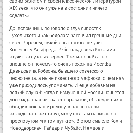
своим балетом и своей классической литературой
XIX века, что они уже не в состоянии ничего
сделать».
Да, вспомнишь поневоле о глумливостях
Тухольского и как бедолага закончил грешные дни
свои. Впрочем, чужой опыт никого не учит…
Конечно, у Альфреда Рейнгольдовича Коха имя
звучит, как у иных героев Третьего рейха, но
внешне он почему‑то очень похож на Иосифа
Давидовича Кобзона, бывшего советского
песнопевца, а ныне известного мафиози, о чем нам
уже приходилось упоминать. И еще добавим на
всякий случай: когда в измученной России начнется
долгожданная чистка от паразитов, обглодавших и
обгадивших нашу родину, в паспорта им
заглядывать не станут, что у них там написано в
пресловутом «пятом пункте». В этом смысле Кох и
Новодворская, Гайдар и Чубайс, Немцов и