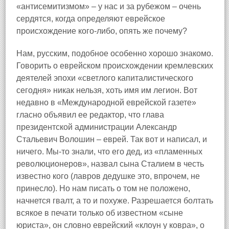
«антисемитизмом» – у нас и за рубежом – очень
сердятся, когда определяют еврейское
происхождение кого‑либо, опять же почему?
Нам, русским, подобное особенно хорошо знакомо.
Говорить о еврейском происхождении кремлевских
деятелей эпохи «светлого капиталистического
сегодня» никак нельзя, хоть имя им легион. Вот
недавно в «Международной еврейской газете»
гласно объявил ее редактор, что глава
президентской администрации Александр
Стальевич Волошин – еврей. Так вот и написал, и
ничего. Мы‑то знали, что его дед, из «пламенных
революционеров», назвал сына Сталием в честь
известно кого (лавров дедушке это, впрочем, не
принесло). Но нам писать о том не положено,
начнется гвалт, а то и похуже. Разрешается болтать
всякое в печати только об известном «сыне
юриста», он словно еврейский «клоун у ковра», о