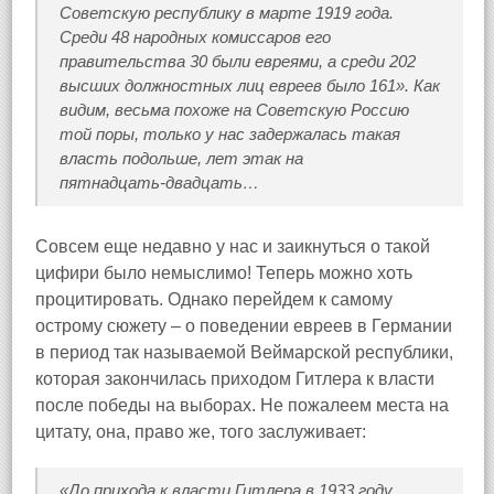
Советскую республику в марте 1919 года.
Среди 48 народных комиссаров его
правительства 30 были евреями, а среди 202
высших должностных лиц евреев было 161». Как
видим, весьма похоже на Советскую Россию
той поры, только у нас задержалась такая
власть подольше, лет этак на
пятнадцать‑двадцать…
Совсем еще недавно у нас и заикнуться о такой
цифири было немыслимо! Теперь можно хоть
процитировать. Однако перейдем к самому
острому сюжету – о поведении евреев в Германии
в период так называемой Веймарской республики,
которая закончилась приходом Гитлера к власти
после победы на выборах. Не пожалеем места на
цитату, она, право же, того заслуживает:
«До прихода к власти Гитлера в 1933 году