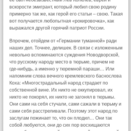
вскорости эмигрант, который любил свою родину
примерно так же, как герой его статьи – свою. Такая
вот получается любопытная «рокировочка», как
выражался другой горячий патриот России.
Впрочем, отойдем от «Германии туманной» ради
наших дел. Точнее, делишек. В связи с изложенным
невольно вспоминаются суждения Новодворской,
что русскому народу место в тюрьме, причем не
где‑нибудь, а именно у тюремной параши… Или
напомним слова вечного кремлевского баснослова
Коха: «Многострадальный народ страдает по
собственной вине. Их никто не оккупировал, их
никто не покорял, их никто не загонял в тюрьмы.
Они сами на себя стучали, сами сажали в тюрьму и
сами себя расстреливали. Поэтому этот народ по
заслугам пожинает то, что он плодил… Они так
собой любуются, они до сих пор восхищаются