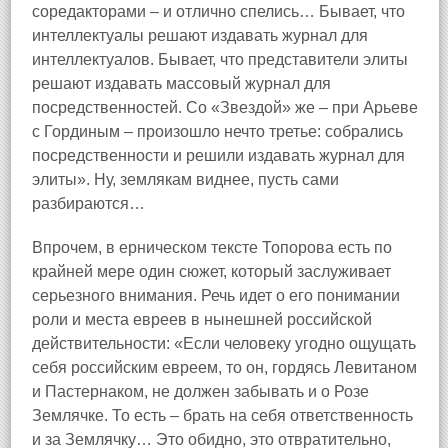
соредакторами – и отлично спелись… Бывает, что
интеллектуалы решают издавать журнал для
интеллектуалов. Бывает, что представители элиты
решают издавать массовый журнал для
посредственностей. Со «Звездой» же – при Арьеве
с Гординым – произошло нечто третье: собрались
посредственности и решили издавать журнал для
элиты». Ну, землякам виднее, пусть сами
разбираются…
Впрочем, в ерническом тексте Топорова есть по
крайней мере один сюжет, который заслуживает
серьезного внимания. Речь идет о его понимании
роли и места евреев в нынешней российской
действительности: «Если человеку угодно ощущать
себя российским евреем, то он, гордясь Левитаном
и Пастернаком, не должен забывать и о Розе
Землячке. То есть – брать на себя ответственность
и за Землячку… Это обидно, это отвратительно,