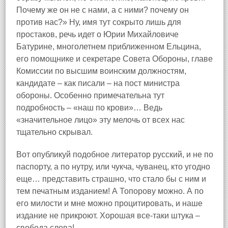
Почему же он не с нами, а с ними? почему он
против нас?» Ну, имя тут сокрыто лишь для
простаков, речь идет о Юрии Михайловиче
Батурине, многолетнем приближенном Ельцина,
его помощнике и секретаре Совета Обороны, главе
Комиссии по высшим воинским должностям,
кандидате – как писали – на пост министра
обороны. Особенно примечательна тут
подробность – «наш по крови»… Ведь
«значительное лицо» эту мелочь от всех нас
тщательно скрывал.
Вот опубликуй подобное литератор русский, и не по
паспорту, а по нутру, или чукча, чуванец, кто угодно
еще… представить страшно, что стало бы с ним и
тем печатным изданием! А Топорову можно. А по
его милости и мне можно процитировать, и наше
издание не прикроют. Хорошая все‑таки штука –
свобода слова!