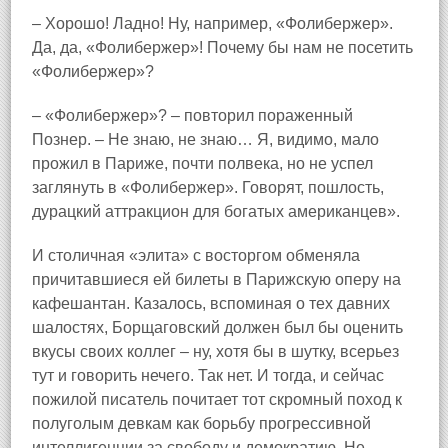
– Хорошо! Ладно! Ну, например, «Фолибержер».
Да, да, «Фолибержер»! Почему бы нам не посетить
«Фолибержер»?
– «Фолибержер»? – повторил пораженный
Познер. – Не знаю, не знаю… Я, видимо, мало
прожил в Париже, почти полвека, но не успел
заглянуть в «Фолибержер». Говорят, пошлость,
дурацкий аттракцион для богатых американцев».
И столичная «элита» с восторгом обменяла
причитавшиеся ей билеты в Парижскую оперу на
кафешантан. Казалось, вспоминая о тех давних
шалостях, Борщаговский должен был бы оценить
вкусы своих коллег – ну, хотя бы в шутку, всерьез
тут и говорить нечего. Так нет. И тогда, и сейчас
пожилой писатель почитает тот скромный поход к
полуголым девкам как борьбу прогрессивной
интеллигенции за свободу и демократию. Не