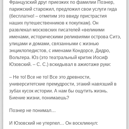
Французский друг приезжих по фамилии Познер,
парижский старожил, предложил свои услуги гида
(бесплатно! – отметим это ввиду пристрастия
наших путешественников к покупкам). Он
развлекал московских писателей «великими
именами, историческими реликвиями острова Ситэ,
улицами и домами, связанными с жизнью
энциклопедистов, с именами Кондорсе, Дидро,
Вольтера. Юз (это театральный критик Иосиф
Юзовский. – С. С.) вскидывал в ажиотаже руки:
– Не то! Все не то! Все это древности,
университетские премудрости, этакий навязший в
зубах кусок истории. А нам бы ощутить жизнь.
Биение жизни, понимаешь?
Познер не понимал…
И Юзовский не утерпел… Он воскликнул: