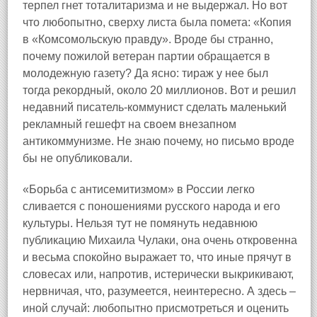
терпел гнет тоталитаризма и не выдержал. Но вот
что любопытно, сверху листа была помета: «Копия
в «Комсомольскую правду». Вроде бы странно,
почему пожилой ветеран партии обращается в
молодежную газету? Да ясно: тираж у нее был
тогда рекордный, около 20 миллионов. Вот и решил
недавний писатель‑коммунист сделать маленький
рекламный гешефт на своем внезапном
антикоммунизме. Не знаю почему, но письмо вроде
бы не опубликовали.
«Борьба с антисемитизмом» в России легко
сливается с поношениями русского народа и его
культуры. Нельзя тут не помянуть недавнюю
публикацию Михаила Чулаки, она очень откровенна
и весьма спокойно выражает то, что иные прячут в
словесах или, напротив, истерически выкрикивают,
нервничая, что, разумеется, неинтересно. А здесь –
иной случай: любопытно присмотреться и оценить