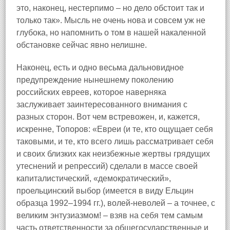
это, наконец, нестерпимо – но дело обстоит так и
только так». Мысль не очень нова и совсем уж не
глубока, но напомнить о том в нашей накаленной
обстановке сейчас явно нелишне.
Наконец, есть и одно весьма дальновидное
предупреждение нынешнему поколению
российских евреев, которое наверняка
заслуживает заинтересованного внимания с
разных сторон. Вот чем встревожен, и, кажется,
искренне, Топоров: «Евреи (и те, кто ощущает себя
таковыми, и те, кто всего лишь рассматривает себя
и своих близких как неизбежные жертвы грядущих
утеснений и репрессий) сделали в массе своей
капиталистический, «демократический»,
проельцинский выбор (имеется в виду Ельцин
образца 1992–1994 гг.), волей‑неволей – а точнее, с
великим энтузиазмом! – взяв на себя тем самым
часть ответственности за общегосударственные и