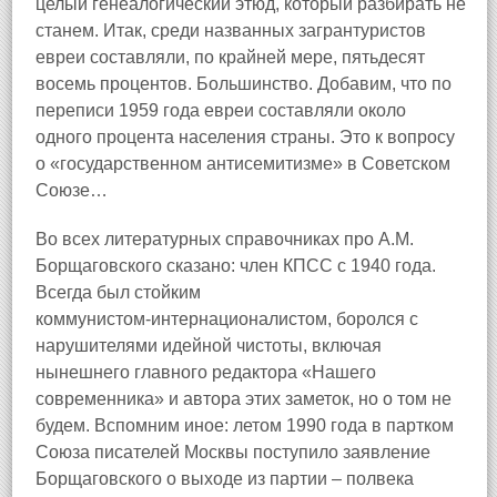
целый генеалогический этюд, который разбирать не
станем. Итак, среди названных загрантуристов
евреи составляли, по крайней мере, пятьдесят
восемь процентов. Большинство. Добавим, что по
переписи 1959 года евреи составляли около
одного процента населения страны. Это к вопросу
о «государственном антисемитизме» в Советском
Союзе…
Во всех литературных справочниках про А.М.
Борщаговского сказано: член КПСС с 1940 года.
Всегда был стойким
коммунистом‑интернационалистом, боролся с
нарушителями идейной чистоты, включая
нынешнего главного редактора «Нашего
современника» и автора этих заметок, но о том не
будем. Вспомним иное: летом 1990 года в партком
Союза писателей Москвы поступило заявление
Борщаговского о выходе из партии – полвека