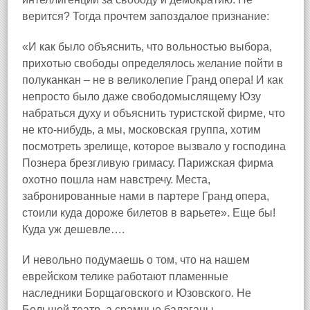
верится? Тогда прочтем запоздалое признание:
«И как было объяснить, что вольностью выбора,
прихотью свободы определялось желание пойти в
полуканкан – не в великолепие Гранд опера! И как
непросто было даже свободомыслящему Юзу
набраться духу и объяснить туристской фирме, что
не кто‑нибудь, а мы, московская группа, хотим
посмотреть зрелище, которое вызвало у господина
Познера брезгливую гримасу. Парижская фирма
охотно пошла нам навстречу. Места,
забронированные нами в партере Гранд опера,
стоили куда дороже билетов в варьете». Еще бы!
Куда уж дешевле….
И невольно подумаешь о том, что на нашем
еврейском телике работают пламенные
наследники Борщаговского и Юзовского. Не
Большой театр, а срамные балаганы