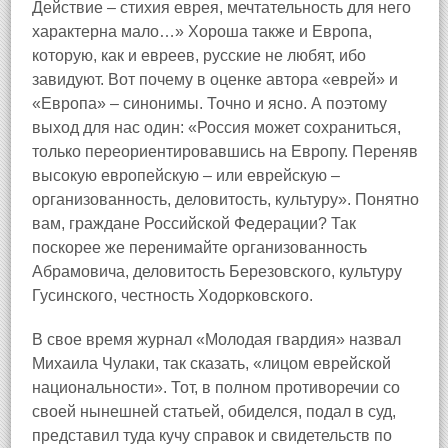
Действие – стихия еврея, мечтательность для него
характерна мало…» Хороша также и Европа,
которую, как и евреев, русские не любят, ибо
завидуют. Вот почему в оценке автора «еврей» и
«Европа» – синонимы. Точно и ясно. А поэтому
выход для нас один: «Россия может сохраниться,
только переориентировавшись на Европу. Переняв
высокую европейскую – или еврейскую –
организованность, деловитость, культуру». Понятно
вам, граждане Российской Федерации? Так
поскорее же перенимайте организованность
Абрамовича, деловитость Березовского, культуру
Гусинского, честность Ходорковского.
В свое время журнал «Молодая гвардия» назвал
Михаила Чулаки, так сказать, «лицом еврейской
национальности». Тот, в полном противоречии со
своей нынешней статьей, обиделся, подал в суд,
представил туда кучу справок и свидетельств по