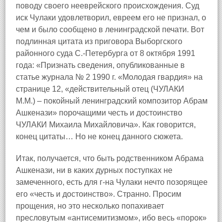
поводу своего нееврейского происхождения. Суд
иск Чулаки удовлетворил, евреем его не признал, о
чем и было сообщено в ленинградской печати. Вот
подлинная цитата из приговора Выборгского
районного суда С.‑Петербурга от 8 октября 1991
года: «Признать сведения, опубликованные в
статье журнала № 2 1990 г. «Молодая гвардия» на
странице 12, «действительный отец (ЧУЛАКИ
М.М.) – покойный ленинградский композитор Абрам
Ашкенази» порочащими честь и достоинство
ЧУЛАКИ Михаила Михайловича». Как говорится,
конец цитаты… Но не конец данного сюжета.
Итак, получается, что быть родственником Абрама
Ашкенази, ни в каких дурных поступках не
замеченного, есть для г‑на Чулаки нечто позорящее
его «честь и достоинство». Странно. Просим
прощения, но это несколько попахивает
пресловутым «антисемитизмом», ибо весь «порок»