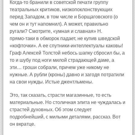
Когда‑то бранили в советской печати группу
театральных критиков, низкопоклонствующих
перед Западом, в том числе и Борщаговского (о
чем он и тут напомнил). А может, правильно
ругали? Смотрите, «умная и славная» Н.
прямо‑таки в обморок падает, не купив шведской
«кофточки». А ее спутники‑интеллектуалы каковы!
Граф Алексей Толстой небось шапку сбросил бы, а
то и шубу под ноги милой страдающей даме, а
эти… гроши собрали, причем уже никому не
нужные. А рубли (кроны) давно и загодя потратили
на свои нужды. Истые джентльмены.
Это, так сказать, страсти магазинные, то есть
материальные. Но столичная элита не чуждалась и
страстей духовных. Об этом следует
подробнейший, с милыми деталями, рассказ. Вот
он вкратце.