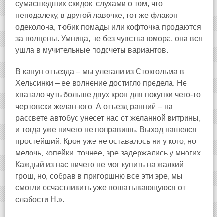
сумасшедших скидок, слухами о том, что
неподалеку, в другой лавочке, тот же флакон
одеколона, тюбик помады или кофточка продаются
за полцены. Умница, не без чувства юмора, она вся
ушла в мучительные подсчеты вариантов.
В канун отъезда – мы улетали из Стокгольма в
Хельсинки – ее волнение достигло предела. Не
хватало чуть больше двух крон для покупки чего‑то
чертовски желанного. А отъезд ранний – на
рассвете автобус унесет нас от желанной витрины,
и тогда уже ничего не поправишь. Выход нашелся
простейший. Крон уже не оставалось ни у кого, но
мелочь, копейки, точнее, эре задержались у многих.
Каждый из нас ничего не мог купить на жалкий
грош, но, собрав в пригоршню все эти эре, мы
смогли осчастливить уже пошатывающуюся от
слабости H.».