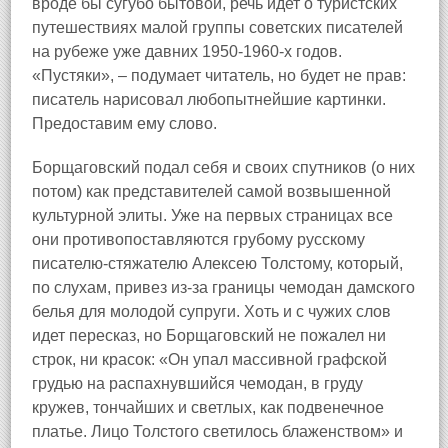
вроде бы сугубо бытовой, речь идет о туристских
путешествиях малой группы советских писателей
на рубеже уже давних 1950‑1960‑х годов.
«Пустяки», – подумает читатель, но будет не прав:
писатель нарисовал любопытнейшие картинки.
Предоставим ему слово.
Борщаговский подал себя и своих спутников (о них
потом) как представителей самой возвышенной
культурной элиты. Уже на первых страницах все
они противопоставляются грубому русскому
писателю‑стяжателю Алексею Толстому, который,
по слухам, привез из‑за границы чемодан дамского
белья для молодой супруги. Хоть и с чужих слов
идет пересказ, но Борщаговский не пожалел ни
строк, ни красок: «Он упал массивной графской
грудью на распахнувшийся чемодан, в груду
кружев, тончайших и светлых, как подвенечное
платье. Лицо Толстого светилось блаженством» и