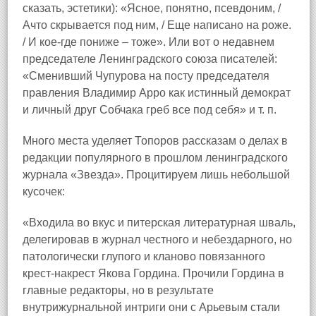
сказать, эстетики): «Ясное, понятно, псевдоним, /
Ачто скрывается под ним, / Еще написано на роже.
/ И кое‑где пониже – тоже». Или вот о недавнем
председателе Ленинградского союза писателей:
«Сменивший Чупурова на посту председателя
правления Владимир Арро как истинный демократ
и личный друг Собчака греб все под себя» и т. п.
Много места уделяет Топоров рассказам о делах в
редакции популярного в прошлом ленинградского
журнала «Звезда». Процитируем лишь небольшой
кусочек:
«Входила во вкус и питерская литературная шваль,
делегировав в журнал честного и небездарного, но
патологически глупого и кланово повязанного
крест‑накрест Якова Гордина. Прочили Гордина в
главные редакторы, но в результате
внутрижурнальной интриги они с Арьевым стали