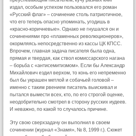
издал, особым успехом пользовался его роман
«Русский флаг» – сочинение столь патриотичное,
что его теперь опасно упоминать, угодишь в
«красно‑коричневые». Однако не гнушался он и
сочинениями про «пламенных революционеров»,
окормляясь непосредственно из кассы ЦК КПСС.
Впрочем, главная задача писателя была одна,
прямая и твердая, как ствол комиссарского нагана
– борьба с «антисемитизмом». Если бы Александр
Михайлович ездил верхом, то конь его непременно
был бы украшен метлой и собачьей головой –
именно с таким рвением писатель выискивал и
пытался вымести всех, кто, по его строгой оценке,
неодобрительно смотрел в сторону русских иудеев.
И неважно, по какой то случалось причине.
Эту свою сверхзадачу он выполнил в своем
сочинении (журнал «Знамя», № 8, 1999 г.). Сюжет