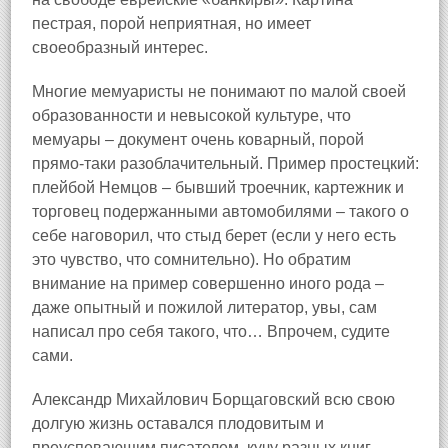
пестрая, порой неприятная, но имеет
своеобразный интерес.
Многие мемуаристы не понимают по малой своей
образованности и невысокой культуре, что
мемуары – документ очень коварный, порой
прямо‑таки разоблачительный. Пример простецкий:
плейбой Немцов – бывший троечник, картежник и
торговец подержанными автомобилями – такого о
себе наговорил, что стыд берет (если у него есть
это чувство, что сомнительно). Но обратим
внимание на пример совершенно иного рода –
даже опытный и пожилой литератор, увы, сам
написал про себя такого, что… Впрочем, судите
сами.
Александр Михайлович Борщаговский всю свою
долгую жизнь оставался плодовитым и
преуспевающим писателем, кучу разных книг