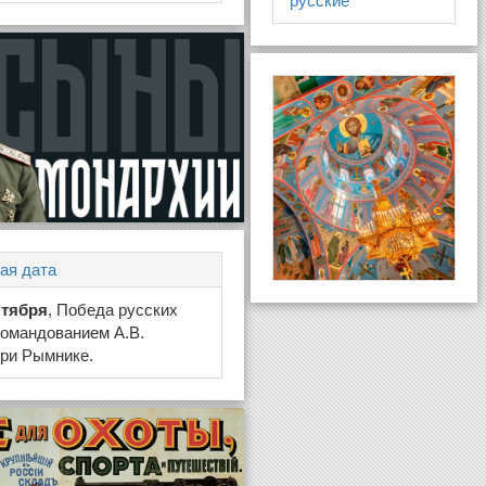
русские
ая дата
нтября
, Победа русских
командованием А.В.
ри Рымнике.