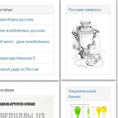
статьи
Русские символы
ересборка русских
день влюблённых русских
 8 июля - день влюблённых
ератора Николая II
овый удар по России
госфера
Национальный
бизнес