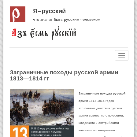
Я русский
что значит быть русским человеком
Навиг
Заграничные походы русской армии
1813—1814 гг
Заграничные походы русской
армии
1813-1814 годов
—
это
боевые действия русской
армии совместно с прусскими,
шведскими и австрийскими
войсками по завершению