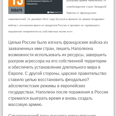
разгрома армии Наполеона I и
освобождению стран Западной
Европы от французских
завоевателей. 21 декабря 1812 года Кутузов в приказе по армии поздравил
войска с изгнанием врага из пределов России и призвал их «довершить
поражение неприятеля на собственных полях его».
Целью России было изгнать французские войска из
захваченных ими стран, лишить Наполеона
возможности использовать их ресурсы, завершить
разгром агрессора на его собственной территории
и обеспечить установление длительного мира в
Европе. С другой стороны, царское правительство
ставило целью восстановить феодально?
абсолютистские режимы в европейских
государствах. Наполеон после поражения в России
стремился выиграть время и вновь создать
массовую армию.
Стратегический план русского командования