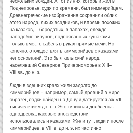
нескольких вождей. А тот из них, который жил в
Поднепровье, судя по времени, был киммерийцем.
Древнегреческие изображения сохранили облик
этого народа, лихих всадников, и впрямь похожих
на казаков, – бородатых, в папахах, одежде
наподобие зипунов, подпоясанных кушаками.
Только вместо сабель в руках прямые мечи. Но,
конечно, отождествлять киммерийцев с казаками
нет оснований. Это был кельтский народ,
населявший Северное Причерноморье в XIII–
VIII вв. до н. э.
Люди в здешних краях жили задолго до
киммерийцев – например, самый древний в мире
образец лодки найден на Дону и датируется аж VII
тысячелетием до н. э. Это типичная долбленка-
однодревка, каковые впоследствии
использовались и казаками. Жили тут люди и после
киммерийцев, в VIII в. до н. э. их частично