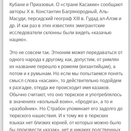
Кубани и Приазовья. О «стране Касакии» сообщают
авторы Х в. Константин Багрянородный, Аль-
Масуди, персидский географ XIII в. Гудад ал-Алэм и
др. И как раз в этих известиях эмигрантские
исследователи склонны были видеть «казачью
нацию».
Это не совсем так. Этноним может передаваться от
одного народа к другому, как, допустим, от римлян
их название перешло к ромеям (византийцам), а
потом и к румынам. Но если мы попытаемся понять
смысл слова «касаки», то действительно подойдем
к разгадке, откуда же происходит имя казаков.
Обычно считают, что оно тюркское и употреблялось
в значениях «вольный воин», «бродяга», а то и
«разбойник». Но Страбон упоминает его задолго до
тюркского нашествия. И к тому же в тюркских
языках нет близких корней, от которых можно было
бы произвести «казак», нет и никаких родственных