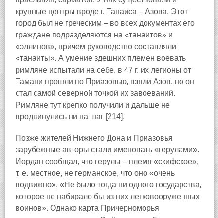
крупные центры вроде г. Танаиса – Азова. Этот
город был не греческим – во всех документах его
граждане подразделяются на «танаитов» и
«эллинов», причем руководство составляли
«танаиты». А умение здешних племен воевать
римляне испытали на себе, в 47 г. их легионы от
Тамани прошли по Приазовью, взяли Азов, но он
стал самой северной точкой их завоеваний.
Римляне тут крепко получили и дальше не
продвинулись ни на шаг [214].
Позже жителей Нижнего Дона и Приазовья
зарубежные авторы стали именовать «герулами».
Иордан сообщал, что герулы – племя «скифское»,
т. е. местное, не германское, что оно «очень
подвижно». «Не было тогда ни одного государства,
которое не набирало бы из них легковооруженных
воинов». Однако карта Причерноморья