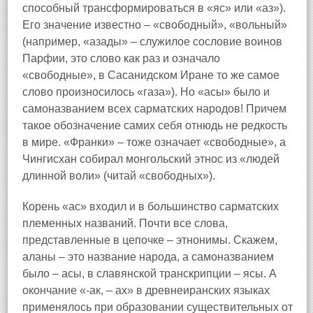
способный трансформироваться в «яс» или «аз»).
Его значение известно – «свободный», «вольный»
(например, «азады» – служилое сословие воинов
Парфии, это слово как раз и означало
«свободные», в Сасанидском Иране то же самое
слово произносилось «газа»). Но «асы» было и
самоназванием всех сарматских народов! Причем
такое обозначение самих себя отнюдь не редкость
в мире. «Франки» – тоже означает «свободные», а
Чингисхан собирал монгольский этнос из «людей
длинной воли» (читай «свободных»).
Корень «ас» входил и в большинство сарматских
племенных названий. Почти все слова,
представленные в цепочке – этнонимы. Скажем,
аланы – это название народа, а самоназванием
было – асы, в славянской транскрипции – ясы. А
окончание «-ак, – ах» в древнеиранских языках
применялось при образовании существительных от