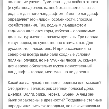
положение учения Гумилева – для любого этноса
(и субэтноса) очень важной оказывается связь с
родным для него ландшафтом. Именно ландшафт
определяет его «лицо», особенности, способы
хозяйствования. Так, родным ландшафтом
таджиков являются горы, узбеков – орошаемые
долины, туркменов – оазисы пустынь. Три народа
живут рядом, но существенно отличаются. Для
русских это – лесостепь. И при расселении на
север они всегда выбирали сходные условия:
поляны, опушки, но не глубины лесов. А, скажем,
для евреев обязательно нужен искусственный
ландшафт – города, местечки, но не деревни.
Какой же ландшафт является родным для казаков?
Это долины великих рек степной полосы! Дона,
Днепра, Волги, Яика, Терека, Кубани. А чем они
были характерны в древности? Тогдашние степные
народы являлись скотоводами, но не кочевниками