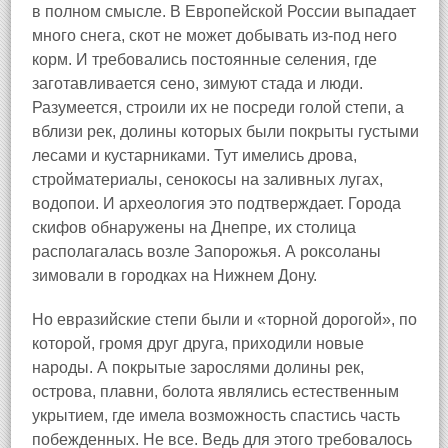
в полном смысле. В Европейской России выпадает
много снега, скот не может добывать из-под него
корм. И требовались постоянные селения, где
заготавливается сено, зимуют стада и люди.
Разумеется, строили их не посреди голой степи, а
вблизи рек, долины которых были покрыты густыми
лесами и кустарниками. Тут имелись дрова,
стройматериалы, сенокосы на заливных лугах,
водопои. И археология это подтверждает. Города
скифов обнаружены на Днепре, их столица
располагалась возле Запорожья. А роксоланы
зимовали в городках на Нижнем Дону.
Но евразийские степи были и «торной дорогой», по
которой, громя друг друга, приходили новые
народы. А покрытые зарослями долины рек,
острова, плавни, болота являлись естественным
укрытием, где имела возможность спастись часть
побежденных. Не все. Ведь для этого требовалось