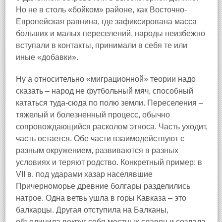
Но не в столь «бойком» районе, как Восточно-
Европейская равнина, где зафиксирована масса
больших и малых переселений, народы неизбежно
вступали в контакты, принимали в себя те или
иные «добавки».
Ну а относительно «миграционной» теории надо
сказать – народ не футбольный мяч, способный
кататься туда-сюда по полю земли. Переселения –
тяжелый и болезненный процесс, обычно
сопровождающийся расколом этноса. Часть уходит,
часть остается. Обе части взаимодействуют с
разным окружением, развиваются в разных
условиях и теряют родство. Конкретный пример: в
VII в. под ударами хазар населявшие
Причерноморье древние болгары разделились
натрое. Одна ветвь ушла в горы Кавказа – это
балкарцы. Другая отступила на Балканы,
объединила вокруг себя местных славян и создала