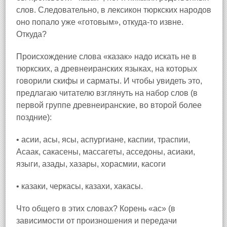
слов. Следовательно, в лексикон тюркских народов
оно попало уже «готовым», откуда-то извне.
Откуда?
Происхождение слова «казак» надо искать не в
тюркских, а древнеиранских языках, на которых
говорили скифы и сарматы. И чтобы увидеть это,
предлагаю читателю взглянуть на набор слов (в
первой группе древнеиранские, во второй более
поздние):
• асии, асы, ясы, аспургиане, каспии, траспии,
Асаак, сакасены, массагеты, асседоны, асиаки,
языги, азады, хазары, хорасмии, касоги
• казаки, черкасы, казахи, хакасы.
Что общего в этих словах? Корень «ас» (в
зависимости от произношения и передачи