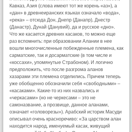
Кавказ, Азия (слова имеют тот же корень «аз»), а
«дан» в древнеиранских языках означало «вода»,
«река» – отсюда Дон, Днепр (Данапр), Днестр
(Данастр), Дунай (Данувий), да и русское «дно».
Что же касается древних касаков, то можно еще
раз вспомнить: при образовании Алании в нее
вошли многочисленные побежденные племена, как
сарматские, так и досарматские (в том числе и
«коссахи», упомянутые Страбоном). И логично
предположить, что после разгрома аланов
хазарами эти племена отделились. Причем теперь
уже обобщенно обозначили себя «свободными» –
«касаками». Какие-то из них назвались и
«черкасами» (но не черкесами – это не
самоназвание, а прозвище, данное аланами,
означает «головорезы»). Арабский историк Масуди
описывал очень красноречиво: «За царством алан
находится народ, именуемый касак, живущий