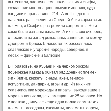
вытеснили, частично смешались с ними скифы,
создавшие многонациональную империю, куда
входили и праславяне [214]. А во II в. до н. э.
началось расселение из Средней Азии сарматских
племен, и Скифию разгромили савроматы. Но и
сами были изгнаны языгами. А их, в свою очередь,
оттеснили на запад роксоланы, заняв степи между
Днепром и Доном. В лесостепях расселялись
славянские и угорские народы, севернее, в
лесах, – финские и балтские.
В Приазовье, на Кубани и на черноморском
побережье Кавказа обитал ряд древних племен:
зиги (чиги), керкеты, синды, ахеи, гениохи,
аспургиане, дандарии, агры и др. Из них чиги
славились как мореходы и пираты, выходившие в
море на легких ладьях, вмещавших 25 человек. Но
с востока двинулась еще одна волна сарматских
племен – асседоны, иксаматы, писаматы, аорсы,