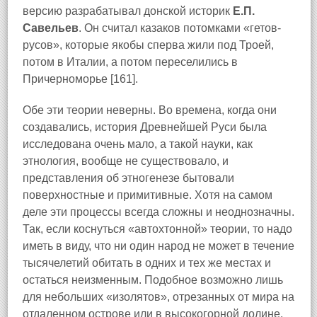
версию разрабатывал донской историк
Е.П.
Савельев
. Он считал казаков потомками «гетов-
русов», которые якобы сперва жили под Троей,
потом в Италии, а потом переселились в
Причерноморье [161].
Обе эти теории неверны. Во времена, когда они
создавались, история Древнейшей Руси была
исследована очень мало, а такой науки, как
этнология, вообще не существовало, и
представления об этногенезе бытовали
поверхностные и примитивные. Хотя на самом
деле эти процессы всегда сложны и неоднозначны.
Так, если коснуться «автохтонной» теории, то надо
иметь в виду, что ни один народ не может в течение
тысячелетий обитать в одних и тех же местах и
остаться неизменным. Подобное возможно лишь
для небольших «изолятов», отрезанных от мира на
отдаленном острове или в высокогорной долине.