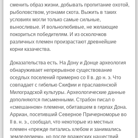
сменить образ жизни, добывать пропитание охотой,
рыболовством, угонами скота. Выжить в таких
условиях могли только самые сильные,
выносливые. И вольнолюбивые, не желающие
покориться победителям. И из осколочков
различных племен произрастают древнейшие
корни казачества.
Доказательства есть. На Дону и Донце археология
обнаруживает непрерывное существование
оседлых поселений примерно со II в. до н. э. Что
совпадает с гибелью Скифии и праславянской
Милоградской культуры. Археологические данные
дополняются письменными. Страбон писал о
«смешанном» племени, обитавшем в гирлах Дона.
Арриан, посетивший Северное Причерноморье во
II в. н. э., сообщал, что некоторые из местных
племен «прежде питались хлебом и занимались
земледелием», но после вражеских нашествий