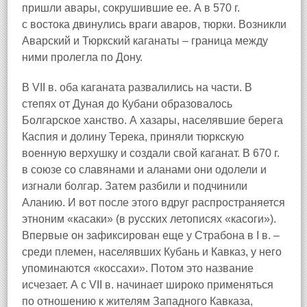
пришли авары, сокрушившие ее. А в 570 г.
с востока двинулись враги аваров, тюрки. Возникли
Аварский и Тюркский каганаты – граница между
ними пролегла по Дону.
В VII в. оба каганата развалились на части. В
степях от Дуная до Кубани образовалось
Болгарское ханство. А хазары, населявшие берега
Каспия и долину Терека, приняли тюркскую
военную верхушку и создали свой каганат. В 670 г.
в союзе со славянами и аланами они одолели и
изгнали болгар. Затем разбили и подчинили
Аланию. И вот после этого вдруг распространяется
этноним «касаки» (в русских летописях «касоги»).
Впервые он зафиксирован еще у Страбона в I в. –
среди племен, населявших Кубань и Кавказ, у него
упоминаются «коссахи». Потом это название
исчезает. А с VII в. начинает широко применяться
по отношению к жителям Западного Кавказа,