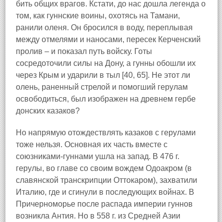
бить общих врагов. Кстати, до нас дошла легенда о
том, как гуннские воины, охотясь на Тамани,
ранили оленя. Он бросился в воду, переплывая
между отмелями и наносами, пересек Керченский
пролив – и показал путь войску. Готы
сосредоточили силы на Дону, а гунны обошли их
через Крым и ударили в тыл [40, 65]. Не этот ли
олень, раненный стрелой и помогший герулам
освободиться, был изображен на древнем гербе
донских казаков?
Но напрямую отождествлять казаков с герулами
тоже нельзя. Основная их часть вместе с
союзниками-гуннами ушла на запад. В 476 г.
герулы, во главе со своим вождем Одоакром (в
славянской транскрипции Оттокаром), захватили
Италию, где и сгинули в последующих войнах. В
Причерноморье после распада империи гуннов
возникла Антия. Но в 558 г. из Средней Азии