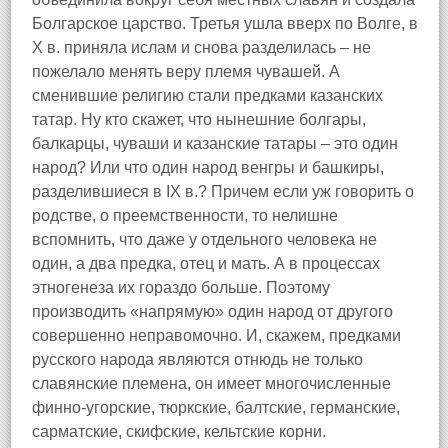
Болгарское царство. Третья ушла вверх по Волге, в
Х в. приняла ислам и снова разделилась – не
пожелало менять веру племя чувашей. А
сменившие религию стали предками казанских
татар. Ну кто скажет, что нынешние болгары,
балкарцы, чуваши и казанские татары – это один
народ? Или что один народ венгры и башкиры,
разделившиеся в IX в.? Причем если уж говорить о
родстве, о преемственности, то нелишне
вспомнить, что даже у отдельного человека не
один, а два предка, отец и мать. А в процессах
этногенеза их гораздо больше. Поэтому
производить «напрямую» один народ от другого
совершенно неправомочно. И, скажем, предками
русского народа являются отнюдь не только
славянские племена, он имеет многочисленные
финно-угорские, тюркские, балтские, германские,
сарматские, скифские, кельтские корни.