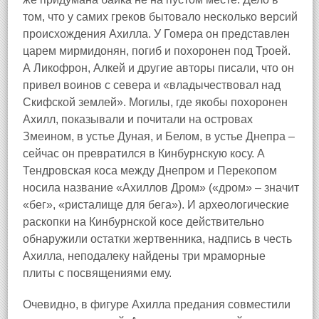
том, что у самих греков бытовало несколько версий
происхождения Ахилла. У Гомера он представлен
царем мирмидонян, погиб и похоронен под Троей.
А Ликофрон, Алкей и другие авторы писали, что он
привел воинов с севера и «владычествовал над
Скифской землей». Могилы, где якобы похоронен
Ахилл, показывали и почитали на островах
Змеином, в устье Дуная, и Белом, в устье Днепра –
сейчас он превратился в Кинбурнскую косу. А
Тендровская коса между Днепром и Перекопом
носила название «Ахиллов Дром» («дром» – значит
«бег», «ристалище для бега»). И археологические
раскопки на Кинбурнской косе действительно
обнаружили остатки жертвенника, надпись в честь
Ахилла, неподалеку найдены три мраморные
плиты с посвящениями ему.
Очевидно, в фигуре Ахилла предания совместили