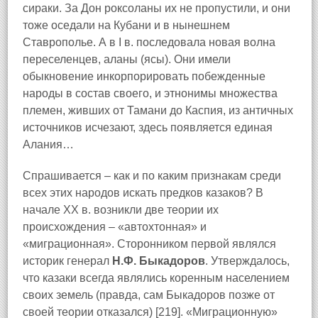
сираки. За Дон роксоланы их не пропустили, и они
тоже оседали на Кубани и в нынешнем
Ставрополье. А в I в. последовала новая волна
переселенцев, аланы (ясы). Они имели
обыкновение инкорпорировать побежденные
народы в состав своего, и этнонимы множества
племен, живших от Тамани до Каспия, из античных
источников исчезают, здесь появляется единая
Алания…
Спрашивается – как и по каким признакам среди
всех этих народов искать предков казаков? В
начале ХХ в. возникли две теории их
происхождения – «автохтонная» и
«миграционная». Сторонником первой являлся
историк генерал
Н.Ф. Быкадоров
. Утверждалось,
что казаки всегда являлись коренным населением
своих земель (правда, сам Быкадоров позже от
своей теории отказался) [219]. «Миграционную»