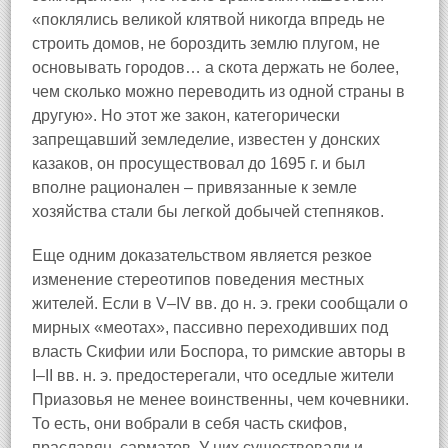
«поклялись великой клятвой никогда впредь не
строить домов, не бороздить землю плугом, не
основывать городов… а скота держать не более,
чем сколько можно переводить из одной страны в
другую». Но этот же закон, категорически
запрещавший земледелие, известен у донских
казаков, он просуществовал до 1695 г. и был
вполне рационален – привязанные к земле
хозяйства стали бы легкой добычей степняков.
Еще одним доказательством является резкое
изменение стереотипов поведения местных
жителей. Если в V–IV вв. до н. э. греки сообщали о
мирных «меотах», пассивно переходивших под
власть Скифии или Боспора, то римские авторы в
I–II вв. н. э. предостерегали, что оседлые жители
Приазовья не менее воинственны, чем кочевники.
То есть, они вобрали в себя часть скифов,
праславян, сарматов. У них существовали и