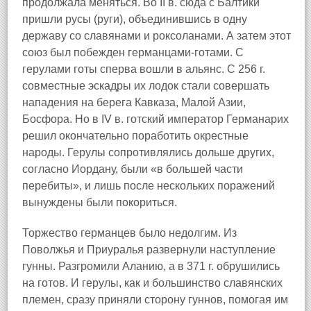
продолжала меняться. Во II в. сюда с Балтики
пришли русы (руги), объединившись в одну
державу со славянами и роксоланами. А затем этот
союз был побежден германцами-готами. С
герулами готы сперва вошли в альянс. С 256 г.
совместные эскадры их лодок стали совершать
нападения на берега Кавказа, Малой Азии,
Босфора. Но в IV в. готский император Германарих
решил окончательно поработить окрестные
народы. Герулы сопротивлялись дольше других,
согласно Иордану, были «в большей части
перебиты», и лишь после нескольких поражений
вынуждены были покориться.
Торжество германцев было недолгим. Из
Поволжья и Приуралья развернули наступление
гунны. Разгромили Аланию, а в 371 г. обрушились
на готов. И герулы, как и большинство славянских
племен, сразу приняли сторону гуннов, помогая им