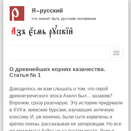
Я русский
что значит быть русским человеком
Навиг
О древнейших корнях казачества.
Статья № 1
Доводилось ли вам слышать о том, что герой
древнегреческого эпоса Ахилл был… казаком?
Впрочем, сразу разочарую. Эту историю придумали
в XVII в. киевские бурсаки, изучавшие античную
классику. И, уж конечно, были сыто кормлены и
крепко поены, рассказывая ее запорожцам. Но все
же придумана байка не на пустом месте. Дело в