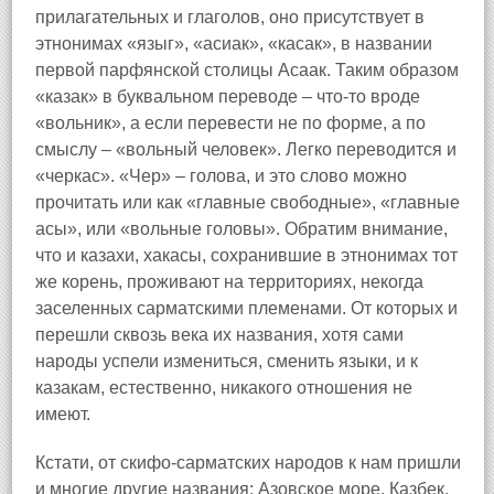
прилагательных и глаголов, оно присутствует в
этнонимах «языг», «асиак», «касак», в названии
первой парфянской столицы Асаак. Таким образом
«казак» в буквальном переводе – что-то вроде
«вольник», а если перевести не по форме, а по
смыслу – «вольный человек». Легко переводится и
«черкас». «Чер» – голова, и это слово можно
прочитать или как «главные свободные», «главные
асы», или «вольные головы». Обратим внимание,
что и казахи, хакасы, сохранившие в этнонимах тот
же корень, проживают на территориях, некогда
заселенных сарматскими племенами. От которых и
перешли сквозь века их названия, хотя сами
народы успели измениться, сменить языки, и к
казакам, естественно, никакого отношения не
имеют.
Кстати, от скифо-сарматских народов к нам пришли
и многие другие названия: Азовское море, Казбек,