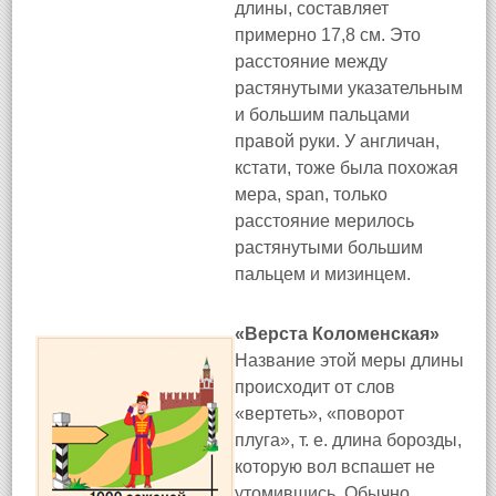
длины, составляет
примерно 17,8 см. Это
расстояние между
растянутыми указательным
и большим пальцами
правой руки. У англичан,
кстати, тоже была похожая
мера, span, только
расстояние мерилось
растянутыми большим
пальцем и мизинцем.
«Верста Коломенская»
Название этой меры длины
происходит от слов
«вертеть», «поворот
плуга», т. е. длина борозды,
которую вол вспашет не
утомившись. Обычно