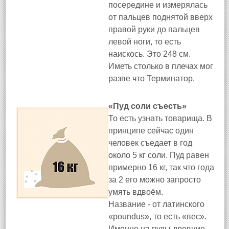
посередине и измерялась
от пальцев поднятой вверх
правой руки до пальцев
левой ноги, то есть
наискось. Это 248 см.
Иметь столько в плечах мог
разве что Терминатор.
​«Пуд соли съесть»
То есть узнать товарища. В
принципе сейчас один
человек съедает в год
около 5 кг соли. Пуд равен
примерно 16 кг, так что года
за 2 его можно запросто
умять вдвоём.
Название - от латинского
«poundus», то есть «вес».
Именно на пуды древние