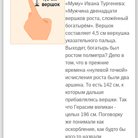
«Муму» Ивана Тургенева:
«Мужчина двенадцати
вершков роста, сложённый
богатырём». Вершок
составляет 4,5 см верхушка
указательного пальца.
Выходит, богатырь был
ростом полметра? Дело в
том, что в прежние
времена «нулевой точкой»
исчисления роста были два
аршина. То есть 142 см, к
которым дальше
прибавлялись вершки. Так
что Герасим великан -
целых 196 см. Поговорку
же понимали как
оскорбление, как будто бы
кого-то назвали