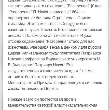
Церкви цезарепапистскаго духа, Патриарх Никон,
как это видно из его сочинения: "Разорение", [Свое
"Раззорение" П. Никон написал в 1664 г. в
опровержение боярина Стрешнева и Паисия
Лигарида. Этот замечательный труд не был
известен в русской печати. Его перевел английский
писатель Пальмер на английский язык. И уже
отсюда содержание "Разорения" стало для нас
известным, благодаря весьма ценному для русской
Церкви капитальному труду почитателя Патриарха
Никона профессора Варшавскаго университета М.
В. Зызыкина: "Патриарх Никон. Его
государственная и каноническая идеи".] не мог
оставить без протеста деятельность
Монастырского Приказа, направленную к лишению
самостоятельности Церкви.
Прежде всего он протестовал против
вмешательства светской власти касательно суда