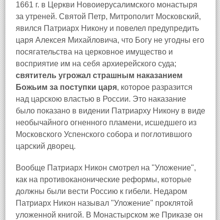
1661 г. в Церкви Новоиерусалимского монастыря
за утреней. Святой Петр, Митрополит Московский,
явился Патриарх Никону и повелел предупредить
царя Алексея Михайловича, что Богу не угодны его
посягательства на церковное имущество и
восприятие им на себя архиерейского суда;
святитель угрожал страшным наказанием
Божьим за поступки царя
, которое разразится
над царскою властью в России. Это наказание
было показано в видении Патриарху Никону в виде
необычайного огненного пламени, исшедшего из
Московского Успенского собора и поглотившого
царский дворец.
Вообще Патриарх Никон смотрел на "Уложение",
как на противоканонические реформы, которые
должны были вести Россию к гибели. Недаром
Патриарх Никон называл "Уложение" проклятой
уложенной книгой. В Монастырском же Приказе он