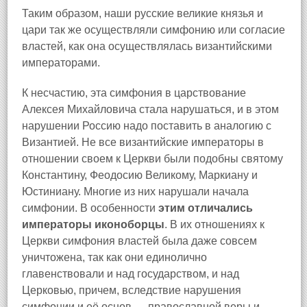
Таким образом, наши русские великие князья и
цари так же осуществляли симфонию или согласие
властей, как она осуществлялась византийскими
императорами.
К несчастию, эта симфония в царствование
Алексея Михайловича стала нарушаться, и в этом
нарушении Россию надо поставить в аналогию с
Византией. Не все византийские императоры в
отношении своем к Церкви были подобны святому
Константину, Феодосию Великому, Маркиану и
Юстиниану. Многие из них нарушали начала
симфонии. В особенности
этим отличались
императоры иконоборцы
. В их отношениях к
Церкви симфония властей была даже совсем
уничтожена, так как они единолично
главенствовали и над государством, и над
Церковью, причем, вследствие нарушения
симфонии и её основ — православной веры и