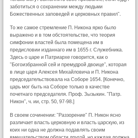
заботиться о сохранении между людьми
Божественных заповедей и церковных правил".
То же самое стремление П. Никона ярко было
выражено и в том обстоятельстве, что теория
симфонии властей была помещена им в
предисловии изданнаго им в 1655 г. Служебника.
Здесь о царе и Патриархе говорится, как о
"Богоизбранной сей и премудрой двоице", которая
в лице царя Алексея Михайловича и П. Никона
председательствовала на Соборе 1654. [Конечно,
царь мог быть на Соборе только в качестве
почетнаго председателя. Проф. Зызыкин. "Патр.
Никон", ч. ии, стр. 50, 97-98.]
В своем сочинении: "Раззорение" П. Никон ясно
различает власть церковную и власть царскую, из
коих ни одна не должна подавлять своим
вмешательством области другой, но каждая должна