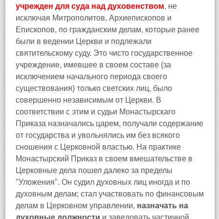
учрежден для суда над духовенством
, не
исключая Митрополитов, Архиепископов и
Епископов, по гражданским делам, которые ранее
были в ведении Церкви и подлежали
святительскому суду. Это чисто государственное
учреждение, имевшее в своем составе (за
исключением начального периода своего
существования) только светских лиц, было
совершенно независимым от Церкви. В
соответствии с этим и судьи Монастырскаго
Приказа назначались царем, получали содержание
от государства и увольнялись им без всякого
сношения с Церковной властью. На практике
Монастырский Приказ в своем вмешательстве в
Церковные дела пошел далеко за пределы
"Уложения". Он судил духовных лиц иногда и по
духовным делам; стал участвовать по финансовым
делам в Церковном управлении,
назначать на
духовные должности
и заведовать частичной