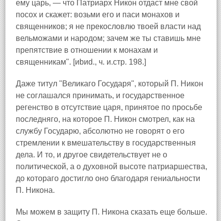
ему царь, — что Патриарх Никон отдаст мне свой
посох и скажет: возьми его и паси монахов и
священников; я не прекословлю твоей власти над
вельможами и народом; зачем же ты ставишь мне
препятствие в отношении к монахам и
священникам". [иbиd., ч. и.стр. 198.]
Даже титул "Великаго Государя", который П. Никон
не соглашался принимать, и государственное
регенство в отсутствие царя, принятое по просьбе
последняго, на которое П. Никон смотрел, как на
службу Государю, абсолютно не говорят о его
стремлении к вмешательству в государственныя
дела. И то, и другое свидетельствует не о
политической, а о духовной высоте патриаршества,
до котораго достигло оно благодаря гениальности
П. Никона.
Мы можем в защиту П. Никона сказать еще больше.