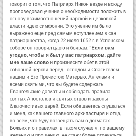
говорит о том, что Патриарх Никон везде и всюду
проповедовал учение о необходимости положить в
основу взаимоотношений царской и церковкой
власти идею симфонии. Это учение им было
выражено еще пред самым вступлением в сан
патриаршества, когда 22 июля 1652 г. в Успенском
соборе он говорил царю и боярам: "
Если вам
угодно, чтобы я был у вас патриархом, дайте
мне ваше слово
и произнесите обет в этой
соборной церкви перед Господом и Спасителем
нашим и Его Пречистою Матерью, Ангелами и
всеми святыми, что вы будете содержать
Евангельские догматы и соблюдать правила
святых Апостолов и святых отцов и законы
благочестивых царей. Если обещаетесь слушаться
и меня, как вашего главного архипастыря и отца,
во всем, что буду возвещать вам о догматах
Божьих и о правилах, в таком случае я, по вашему
желанию и прошению, не стану более отрекаться