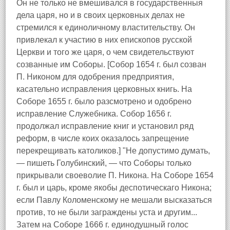
Он не только не вмешивался в государственныя
дела царя, но и в своих церковных делах не
стремился к единоличному властительству. Он
привлекал к участию в них епископов русской
Церкви и того же царя, о чем свидетельствуют
созванные им Соборы. [Собор 1654 г. был созван
П. Никоном для одобрения предприятия,
касательно исправления церковных книгь. На
Соборе 1655 г. было разсмотрено и одобрено
исправление Служебника. Собор 1656 г.
продолжал исправление книг и установил ряд
реформ, в числе коих оказалось запрещение
перекрещивать католиков.] "Не допустимо думать,
— пишеть Голубинский, — что Соборы только
прикрывали своеволие П. Никона. На Соборе 1654
г. был и царь, кроме якобы деспотическаго Никона;
если Павлу Коломенскому не мешали высказаться
против, то не были заграждены уста и другим...
Затем на Соборе 1666 г. единодушный голос