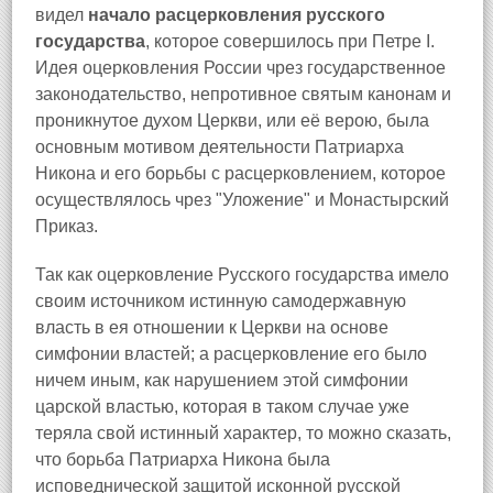
видел
начало расцерковления русского
государства
, которое совершилось при Петре I.
Идея оцерковления России чрез государственное
законодательство, непротивное святым канонам и
проникнутое духом Церкви, или её верою, была
основным мотивом деятельности Патриарха
Никона и его борьбы с расцерковлением, которое
осуществлялось чрез "Уложение" и Монастырский
Приказ.
Так как оцерковление Русского государства имело
своим источником истинную самодержавную
власть в ея отношении к Церкви на основе
симфонии властей; а расцерковление его было
ничем иным, как нарушением этой симфонии
царской властью, которая в таком случае уже
теряла свой истинный характер, то можно сказать,
что борьба Патриарха Никона была
исповеднической защитой исконной русской