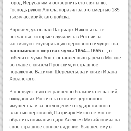
город Иерусалим и осквернить его святыню;
Господь рукою Ангела поразил за это смертью 185
тысяч ассирийскаго войска.
Впрочем, указывал Патриарх Никон и на те
несчастья, которые случились в России за
частичную секуляризацию церковного имущества,
напоминая о жертвах чумы 1654—1655
г.г., о
гибели от чумы бояр, оставленных царем в Москве
во главе с князем Пронским, и страшное
поражение Василия Шереметьева и князя Ивана
Хованского.
В предчувствии несравненно больших несчастий,
ожидавших Россию за отнятие церковного
имущества и за поглощение государственною
властью церковной, Патриарх Никон не мог не
обратить внимания царя Алексея Михайловича на
свое страшное сонное видение, бывшее ему в