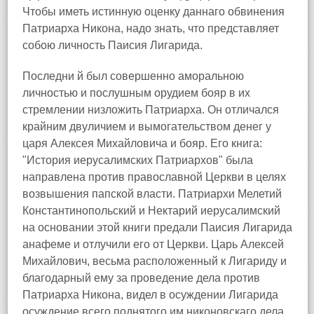
Чтобы иметь истинную оценку даннаго обвинения
Патриарха Никона, надо знать, что представляет
собою личность Паисия Лигарида.
Последни й был совершенно аморальною
личностью и послушным орудием бояр в их
стремлении низложить Патриарха. Он отличался
крайним двуличием и вымогательством денег у
царя Алексея Михайловича и бояр. Его книга:
"История иерусалимских Патриархов" была
направлена против православной Церкви в целях
возвышения папской власти. Патриархи Мелетий
Константинопольский и Нектарий иерусалимский
на основании этой книги предали Паисия Лигарида
анафеме и отлучили его от Церкви. Царь Алексей
Михайлович, весьма расположенный к Лигариду и
благодарный ему за проведение дела против
Патриарха Никона, видел в осуждении Лигарида
осуждение всего поднятого им никоновскаго дела.