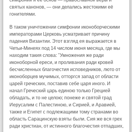
святых канонов, — они делались жестокими её
гонителями.
В таком уничтожении симфонии иконоборческими
императорами Церковь усматривает причину
падения Византии. Этот взгляд ея выражается в
Четьи-Минеях под 14 числом июня месяца, где мы
находим такия слова: "Умножения же ради
иконоборной ереси, и проливания ради кровей
бесчисленных благочестия исповедников, люто от
иконоборцев мучимых, отторгся запад от области
царей греческих, поставив себе царя иного. И
начал Греческий царь единою только Грецией
обладать, и то не целою; понеже и святой град
Иерусалим с Палестиною, и Сирией, и Аравией,
также и Египет с подлежащими тому странами во
область Сарацинскую взяты были. Сия же вся грех
ради христиан, от истинного благочестия отпадших,