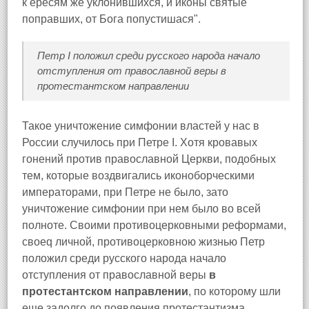
к ересям же уклонившихся, и иконы святые
поправших, от Бога попустишася".
Петр I положил среди русского народа начало
отступления от православной веры в
протестантском направлении
Такое уничтожение симфонии властей у нас в
России случилось при Петре I. Хотя кровавых
гонений против православной Церкви, подобных
тем, которые воздвигались иконоборческими
императорами, при Петре не было, зато
уничтожение симфонии при нем было во всей
полноте. Своими противоцерковными реформами,
своеq личной, противоцерковною жизнью Петр
положил среди русского народа начало
отступления от православной веры
в
протестантском направлении
, по которому шли
еще задолго до появления протестантизма