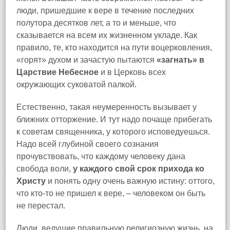
люди, пришедшие к вере в течение последних
полутора десятков лет, а то и меньше, что
сказывается на всем их жизненном укладе. Как
правило, те, кто находится на пути воцерковления,
«горят» духом и зачастую пытаются
«загнать» в
Царствие Небесное
и в Церковь всех
окружающих суковатой палкой.
Естественно, такая неумеренность вызывает у
ближних отторжение. И тут надо почаще прибегать
к советам священника, у которого исповедуешься.
Надо всей глубиной своего сознания
прочувствовать, что каждому человеку дана
свобода воли,
у каждого свой срок прихода ко
Христу
и понять одну очень важную истину: оттого,
что кто-то не пришел к вере, – человеком он быть
не перестал.
Люди, ведущие правильную религиозную жизнь, на