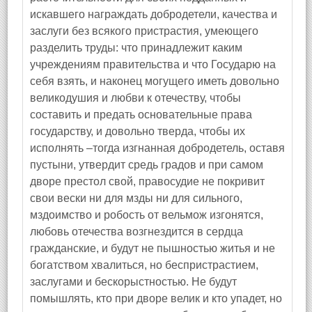
искавшего награждать добродетели, качества и
заслуги без всякого пристрастия, умеющего
разделить труды: что принадлежит каким
учреждениям правительства и что Государю на
себя взять, и наконец могущего иметь довольно
великодушия и любви к отечеству, чтобы
составить и предать основательные права
государству, и довольно тверда, чтобы их
исполнять –тогда изгнанная добродетель, оставя
пустыни, утвердит средь градов и при самом
дворе престол свой, правосудие не покривит
свои вески ни для мзды ни для сильного,
мздоимство и робость от вельмож изгонятся,
любовь отечества возгнездится в сердца
гражданские, и будут не пышностью житья и не
богатством хвалиться, но беспристрастием,
заслугами и бескорыстностью. Не будут
помышлять, кто при дворе велик и кто упадет, но