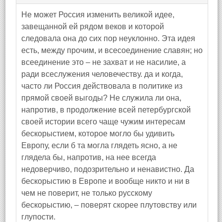
Не может Россия изменить великой идее,
завещанной ей рядом веков и которой
следовала она до сих пор неуклонно. Эта идея
есть, между прочим, и всесоединение славян; но
всеединение это – не захват и не насилие, а
ради всеслужения человечеству. да и когда,
часто ли Россия действовала в политике из
прямой своей выгоды? Не служила ли она,
напротив, в продолжение всей петербургской
своей истории всего чаще чужим интересам
бескорыстием, которое могло бы удивить
Европу, если б та могла глядеть ясно, а не
глядела бы, напротив, на нее всегда
недоверчиво, подозрительно и ненавистно. Да
бескорыстию в Европе и вообще никто и ни в
чем не поверит, не только русскому
бескорыстию, – поверят скорее плутовству или
глупости.