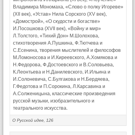
Владимира Мономаха, «Слово о полку Игореве»
(XII век), «Устав» Нила Сорского (XV век),
«Домострой», «О скудости и богастве»
И.Посошкова (XVII век), «Войну и мир»
Л.Толстого, «Тихий Дон» М.Шолохова,
стихотворения А.Пушкина, Ф.Тютчева и
С.Есенина, творения мыслителей и философов
М.Ломоносова и И.Киреевского, А.Хомякова и
Н.Федорова, Ф.Достоевского и В.Соловьева,
К.Леонтьева и Н.Данилевского, И.Ильина и
И.Солоневича, С.Булгакова и Н.Бердяева,
Г.Федотова и П.Сорокина, Л.Карсавина и
А.Солженицына, классические произведения
русской музыки, изобразительного и
театрального искусства.
О Русской идее, 126