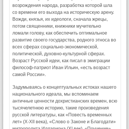
возрождения народа, разработка которой шла
со времени его выхода на историческую арену.
Вожди, князья, их идеологи, сначала жрецы,
потом священники, книжники мучительно
ломали голову, как обеспечить оптимальное
развитие своего государства, родного этноса во
всех сферах социально-экономической,
политической, духовно-культурной сферах.
Возраст Русской идеи, как писал в эмиграции
философ-патриот Иван Ильин, «есть возраст
самой России».
Задумываясь о концептуальных истоках нашего
национального идеала, мы вспоминаем
античные ценности дохристианских времен, всю
тысячелетнюю историю, такие произведения
русской литературы, как «Повесть временных
лет» (X-XII века), «Слово о Законе и Благодати»
митрополита Иллариона (XI век), «Поучение»