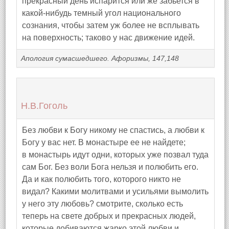
прекрасный день испарится или же забьется в
какой-нибудь темный угол национального
сознания, чтобы затем уж более не всплывать
на поверхность; таково у нас движение идей.
Апология сумасшедшего. Афоризмы, 147,148
Н.В.Гоголь
Без любви к Богу никому не спастись, а любви к
Богу у вас нет. В монастыре ее не найдете;
в монастырь идут одни, которых уже позвал туда
сам Бог. Без воли Бога нельзя и полюбить его.
Да и как полюбить того, которого никто не
видал? Какими молитвами и усильями вымолить
у него эту любовь? смотрите, сколько есть
теперь на свете добрых и прекрасных людей,
которые добиваются жарко этой любви и