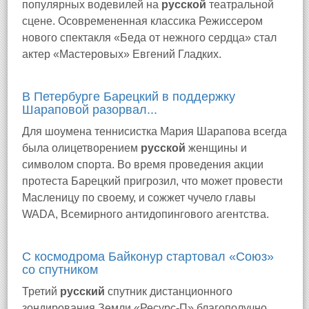
популярных водевилей на
русской
театральной
сцене. Осовремененная классика Режиссером
нового спектакля «Беда от нежного сердца» стал
актер «Мастеровых» Евгений Гладких.
В Петербурге Барецкий в поддержку
Шараповой разорвал...
Для шоумена теннисистка Мария Шарапова всегда
была олицетворением
русской
женщины и
символом спорта. Во время проведения акции
протеста Барецкий пригрозил, что может провести
Масленицу по своему, и сожжет чучело главы
WADA, Всемирного антидопингового агентства.
С космодрома Байконур стартовал «Союз»
со спутником
Третий
русский
спутник дистанционного
зондирования Земли «Ресурс-П» благополучно