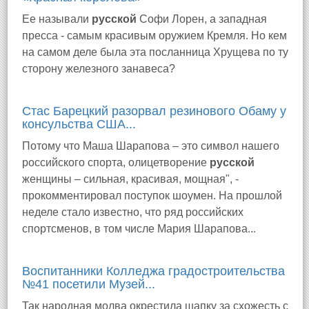
Ее называли
русской
Софи Лорен, а западная
пресса - самым красивым оружием Кремля. Но кем
на самом деле была эта посланница Хрущева по ту
сторону железного занавеса?
Стас Барецкий разорвал резинового Обаму у
консульства США...
Потому что Маша Шарапова – это символ нашего
российского спорта, олицетворение
русской
женщины – сильная, красивая, мощная", -
прокомментировал поступок шоумен. На прошлой
неделе стало известно, что ряд российских
спортсменов, в том числе Мария Шарапова...
Воспитанники Колледжа градостроительства
№41 посетили Музей...
Так народная молва окрестила шапку за схожесть с