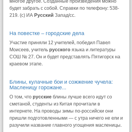
многое другое. Созданные произведения можно
будет забрать с собой. Справки по телефону: 538-
219. (с) ИА
Русский
Запад/сс.
На повестке – городские дела
Участие приняли 12 учителей, победил Павел
Моисеев, учитель
русского
языка и литературы
СОШ № 27. Он и будет представлять Пятигорск на
краевом этапе.
Блины, кулачные бои и сожжение чучела:
Масленицу горожане...
О том, что
русские
блины лучше всего идут со
сметаной, студенты из Китая прочитали в
интернете. На проводы зимы по-российски они
пришли подготовленными — с утра ничего не ели и
разучили название главного угощения масленицы.