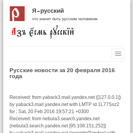
Я русский
что значит быть русским человеком
Навиг
Русские новости за 20 февраля 2016
года
Received: from yaback3.mail.yandex.net ([127.0.0.1])
by yaback3.mail.yandex.net with LMTP id 1L77Ssz2
for
; Sat, 20 Feb 2016 19:57:21 +0300
Received: from nebula3.search.yandex.net
(nebula3.search.yandex.net [95.108.151.252])
by yaback3.mail.yandex.net (nwsmtp/Yandex) with