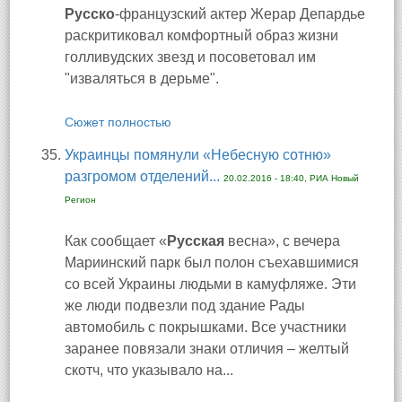
Русско
-французский актер Жерар Депардье
раскритиковал комфортный образ жизни
голливудских звезд и посоветовал им
"изваляться в дерьме".
Сюжет полностью
Украинцы помянули «Небесную сотню»
разгромом отделений...
20.02.2016 - 18:40, РИА Новый
Регион
Как сообщает «
Русская
весна», с вечера
Мариинский парк был полон съехавшимися
со всей Украины людьми в камуфляже. Эти
же люди подвезли под здание Рады
автомобиль с покрышками. Все участники
заранее повязали знаки отличия – желтый
скотч, что указывало на...