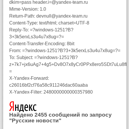
dkim=pass header.i=@yandex-team.ru
Mime-Version: 1.0
Return-Path: devnull@yandex-team.ru
Content-Type: text/html; charset=UTF-8
Reply-To: =?windows-1251?B?
3+3k5erxLs3u4u7x8ug=?=
Content-Transfer-Encoding: 8bit
From: =?windows-1251?B?3+3k5erxLs3u4u7x8ug=?=
To:
Subject: =?windows-1251?B?
z+7k7+jx6uAg7+4g5+Dv8O7x8yCr0PPx8ero5SDt7uLu8f
=
X-Yandex-Forward:
c26016bf2cf76a58c911246dac60aaba
X-Yandex-Filter: 2480000000000357980
Найдено 2455 сообщений по запросу
"Русские новости"