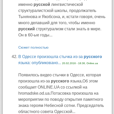
именно
русской
лингвистической
структуралистской школы, продолжатель
Тынянова и Якобсона, и, кстати говоря, очень
много делавший для того, чтобы именно
русский
структурализм стали знать в мире.
Он в 60-ые годы...
Сюжет полностью
В Одессе произошла стычка из-за
русского
языка: опубликовано...
20.02.2016 - 18:36, Online.ua
Появилось видео стычки в Одессе, которая
произошла из-за
русского
языка,Об этом
сообщает ONLINE.UA со ссылкой на
hromadske.od.ua.Потасовка произошла на
мероприятии по поводу открытия памятного
знака героям Небесной сотни. Председатель
областного совета Одесской...