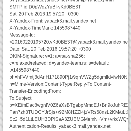
SMTP id D0pWgzYuBl-vKd0BE3T;
Sat, 20 Feb 2016 19:57:20 +0300
X-Yandex-Front: yaback3.mail.yandex.net
X-Yandex-TimeMark: 1455987440
Message-Id:
<20160220195720.vKd0BE3T@yaback3.mail.yandex.net
Date: Sat, 20 Feb 2016 19:57:20 +0300
DKIM-Signature: v=1; a=rsa-sha256;
c=relaxed/relaxed; d=yandex-team.ru; s=default;
t=1455987440;
bh=hFvVmtj3dAnH171890Pj1/9qhVWZg5dgmIldvfwN0NM
h=Mime-Version:Content-Type:Reply-To:Content-
Transfer-Encoding:From:
To:Subject;
b=XEfmDac8wgnIV0Z6aXsBTgabpMmdEJ+Bn9oJuhREX
Pan7zh8TUDCYJrSjs+/92M8HZZI4jzVRs68nsL2KM/uLt
Sc2+5d1LtLEUH3DPISaA3ZUEMGMemN+Vm+vrkcWQ=
Authentication-Results: yaback3.mail.yandex.net;