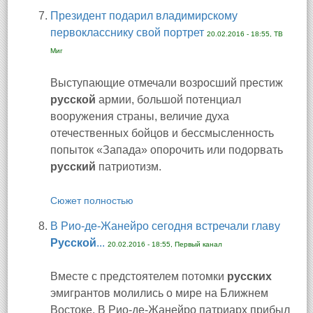
Президент подарил владимирскому
первокласснику свой портрет
20.02.2016 - 18:55, ТВ
Миг
Выступающие отмечали возросший престиж
русской
армии, большой потенциал
вооружения страны, величие духа
отечественных бойцов и бессмысленность
попыток «Запада» опорочить или подорвать
русский
патриотизм.
Сюжет полностью
В Рио-де-Жанейро сегодня встречали главу
Русской
...
20.02.2016 - 18:55, Первый канал
Вместе с предстоятелем потомки
русских
эмигрантов молились о мире на Ближнем
Востоке. В Рио-де-Жанейро патриарх прибыл