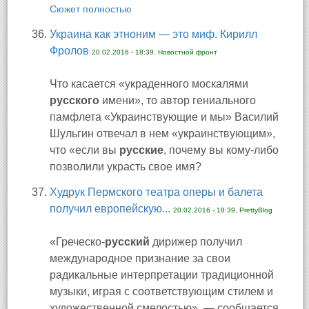
Сюжет полностью
Украина как этноним — это миф. Кирилл
Фролов
20.02.2016 - 18:39, Новостной фронт
Что касается «украденного москалями
русского
имени», то автор гениального
памфлета «Украинствующие и мы» Василий
Шульгин отвечал в нем «украинствующим»,
что «если вы
русские
, почему вы кому-либо
позволили украсть свое имя?
Худрук Пермского театра оперы и балета
получил европейскую...
20.02.2016 - 18:39, PrettyBlog
«Греческо-
русский
дирижер получил
международное признание за свои
радикальные интерпретации традиционной
музыки, играя с соответствующим стилем и
художественной смелостью», — сообщается