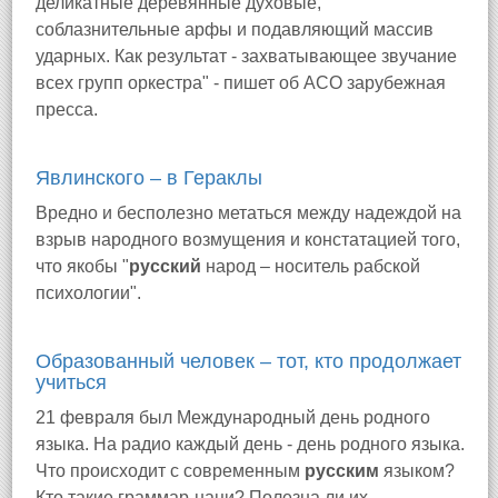
деликатные деревянные духовые,
соблазнительные арфы и подавляющий массив
ударных. Как результат - захватывающее звучание
всех групп оркестра" - пишет об АСО зарубежная
пресса.
Явлинского – в Гераклы
Вредно и бесполезно метаться между надеждой на
взрыв народного возмущения и констатацией того,
что якобы "
русский
народ – носитель рабской
психологии".
Образованный человек – тот, кто продолжает
учиться
21 февраля был Международный день родного
языка. На радио каждый день - день родного языка.
Что происходит с современным
русским
языком?
Кто такие граммар-наци? Полезна ли их