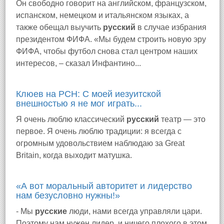
Он свободно говорит на английском, французском,
испанском, немецком и итальянском языках, а
также обещал выучить
русский
в случае избрания
президентом ФИФА. «Мы будем строить новую эру
ФИФА, чтобы футбол снова стал центром наших
интересов, – сказал Инфантино...
Клюев на РСН: С моей иезуитской
внешностью я не мог играть...
Я очень люблю классический
русский
театр — это
первое. Я очень люблю традиции: я всегда с
огромным удовольствием наблюдаю за Great
Britain, когда выходит матушка.
«А вот моральный авторитет и лидерство
нам безусловно нужны!»
- Мы
русские
люди, нами всегда управляли цари.
Поэтому нам нужен лидер, и ничего плохого в этом