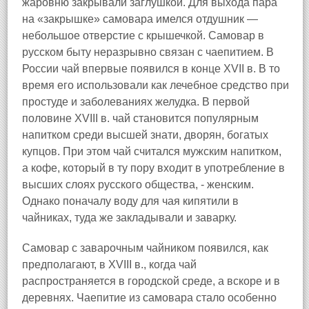
жаровню закрывали заглушкой. Для выхода пара
на «закрышке» самовара имелся отдушник —
небольшое отверстие с крышечкой. Самовар в
русском быту неразрывно связан с чаепитием. В
России чай впервые появился в конце XVII в. В то
время его использовали как лечебное средство при
простуде и заболеваниях желудка. В первой
половине XVIII в. чай становится популярным
напитком среди высшей знати, дворян, богатых
купцов. При этом чай считался мужским напитком,
а кофе, который в ту пору входит в употребление в
высших слоях русского общества, - женским.
Однако поначалу воду для чая кипятили в
чайниках, туда же закладывали и заварку.
Самовар с заварочным чайником появился, как
предполагают, в XVIII в., когда чай
распространяется в городской среде, а вскоре и в
деревнях. Чаепитие из самовара стало особенно