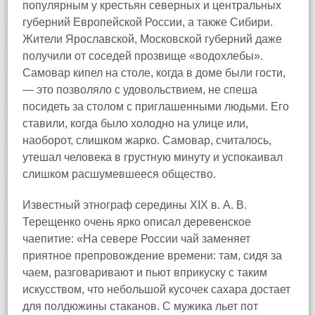
популярным у крестьян северных и центральных
губерний Европейской России, а также Сибири.
Жители Ярославской, Московской губерний даже
получили от соседей прозвище «водохлебы».
Самовар кипел на столе, когда в доме были гости,
— это позволяло с удовольствием, не спеша
посидеть за столом с приглашенными людьми. Его
ставили, когда было холодно на улице или,
наоборот, слишком жарко. Самовар, считалось,
утешал человека в грустную минуту и успокаивал
слишком расшумевшееся общество.
Известный этнограф середины XIX в. А. В.
Терещенко очень ярко описал деревенское
чаепитие: «На севере России чай заменяет
приятное препровождение времени: там, сидя за
чаем, разговаривают и пьют вприкуску с таким
искусством, что небольшой кусочек сахара достает
для полдюжины стаканов. С мужика льет пот