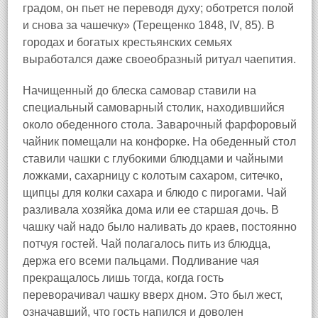
градом, он пьет не переводя духу; оботрется полой
и снова за чашечку» (Терещенко 1848, IV, 85). В
городах и богатых крестьянских семьях
выработался даже своеобразный ритуал чаепития.
Начищенный до блеска самовар ставили на
специальный самоварный столик, находившийся
около обеденного стола. Заварочный фарфоровый
чайник помещали на конфорке. На обеденный стол
ставили чашки с глубокими блюдцами и чайными
ложками, сахарницу с колотым сахаром, ситечко,
щипцы для колки сахара и блюдо с пирогами. Чай
разливала хозяйка дома или ее старшая дочь. В
чашку чай надо было наливать до краев, постоянно
потчуя гостей. Чай полагалось пить из блюдца,
держа его всеми пальцами. Подливание чая
прекращалось лишь тогда, когда гость
переворачивал чашку вверх дном. Это был жест,
означавший, что гость напился и доволен