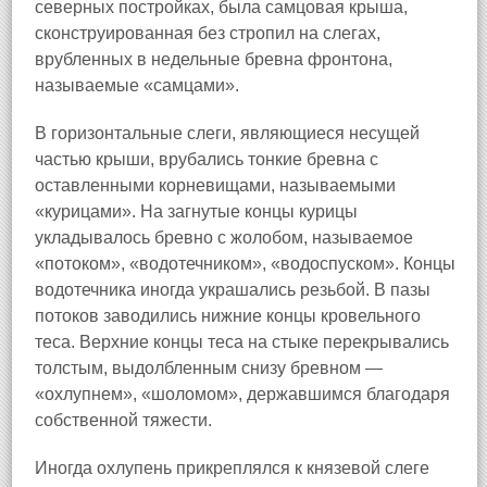
северных постройках, была самцовая крыша,
сконструированная без стропил на слегах,
врубленных в недельные бревна фронтона,
называемые «самцами».
В горизонтальные слеги, являющиеся несущей
частью крыши, врубались тонкие бревна с
оставленными корневищами, называемыми
«курицами». На загнутые концы курицы
укладывалось бревно с жолобом, называемое
«потоком», «водотечником», «водоспуском». Концы
водотечника иногда украшались резьбой. В пазы
потоков заводились нижние концы кровельного
теса. Верхние концы теса на стыке перекрывались
толстым, выдолбленным снизу бревном —
«охлупнем», «шоломом», державшимся благодаря
собственной тяжести.
Иногда охлупень прикреплялся к князевой слеге