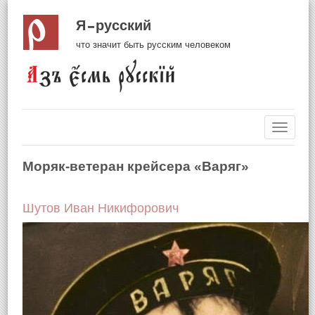
Я русский
что значит быть русским человеком
Навиг
Моряк-ветеран крейсера «Варяг»
Шутов Иван Никифорович