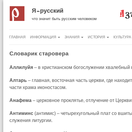
Я русский
что значит быть русским человеком
ГЛАВНАЯ
ИНФОРМАЦИЯ
ЗНАНИЯ
ИСТОРИЯ
КУЛЬТУРА
Словарик старовера
Аллилуйя
– в христианском богослужении хвалебный в
Алтарь
– главная, восточная часть церкви, где находи
части храма иконостасом.
Анафема
– церковное проклятье, отлучение от Церкви
Антиминс
(антимис) – четырехугольный плат со вшит
служения литургии.