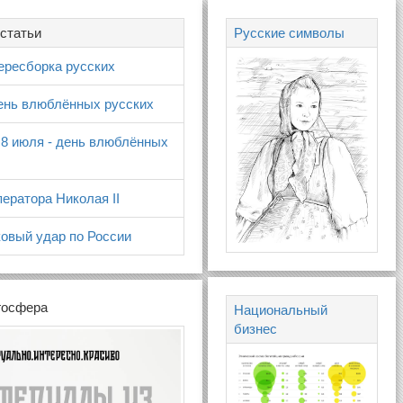
статьи
Русские символы
ересборка русских
день влюблённых русских
 8 июля - день влюблённых
ератора Николая II
овый удар по России
госфера
Национальный
бизнес