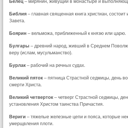
Белец
– мирянин, живущий в монастыре и выполняющ
Библия
– главная священная книга христиан, состоит и
Завета.
Боярин
– вельможа, приближенный к князю или царю.
Булгары
– древний народ, живший в Среднем Поволж
веру (ислам, мусульманство).
Бурлак
– рабочий на речных судах.
Великий пяток
– пятница Страстной седмицы, день в
смерти Христа.
Великий четверток
– четверг Страстной седмицы, де
установления Христом таинства Причастия.
Вериги
– тяжелые железные цепи и пояса, которые нек
умерщвления плоти.