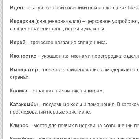
Идол
– статуя, которой язычники поклоняются как боже
Иерархия
(священноначалие) – церковное устройство,
священства: епископы, иереи и диаконы.
Иерей
– греческое название священника.
Иконостас
– украшенная иконами перегородка, отделя
Император
– почетное наименование самодержавного
странах.
Калика
– странник, паломник, пилигрим.
Катакомбы
– подземные ходы и помещения. В катако
преследований первые христиане.
Клирос
– место для певчих в церкви на возвышении п