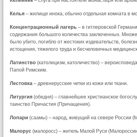
Келейник
– слуга при настоятеле монастыря или архи
Келья
– жилище инока, обычно отдельная комната в м
Концентрационный лагерь
– в гитлеровской Германи
содержания большого количества заключенных. Множе
было убито, погибло от жестоких издевательств, болез
истощения, тяжелого труда и бесчеловечных медицинс
Латинство
(католицизм, католичество) – вероисповед
Папой Римским.
Лестовка
– древнерусские четки из кожи или ткани.
Литургия
(обедня) – главнейшее христианское богосл
таинство Причастия (Причащения).
Лопари
(саамы) – народ, живущий на севере России (М
Малорус
(малоросс) – житель Малой Руси (Малороссии