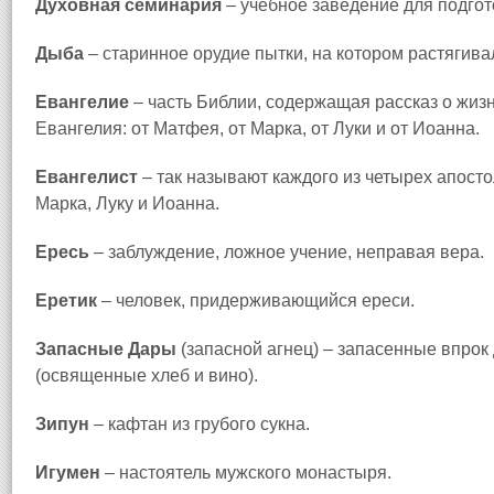
Духовная семинария
– учебное заведение для подгот
Дыба
– старинное орудие пытки, на котором растягива
Евангелие
– часть Библии, содержащая рассказ о жиз
Евангелия: от Матфея, от Марка, от Луки и от Иоанна.
Евангелист
– так называют каждого из четырех апост
Марка, Луку и Иоанна.
Ересь
– заблуждение, ложное учение, неправая вера.
Еретик
– человек, придерживающийся ереси.
Запасные Дары
(запасной агнец) – запасенные впрок
(освященные хлеб и вино).
Зипун
– кафтан из грубого сукна.
Игумен
– настоятель мужского монастыря.