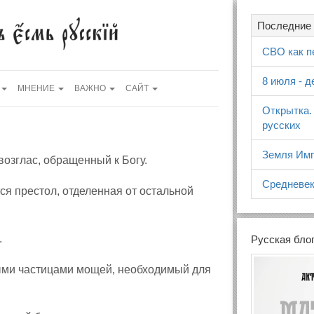
Последние 
СВО как п
8 июля - 
МНЕНИЕ
ВАЖНО
САЙТ
Открытка.
русских
Земля Имп
озглас, обращенный к Богу.
Средневек
тся престол, отделенная от остальной
.
Русская бло
ыми частицами мощей, необходимый для