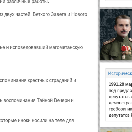
ий различные работы.
з двух частей: Ветхого Завета и Нового
ье и исповедовавший магометанскую
Историческ
оспоминания крестных страданий и
1991,28 ма
под предл
депутатов 
нь воспоминания Тайной Вечери и
демонстра
требовани
депутатов
оторые иноки носили на теле для