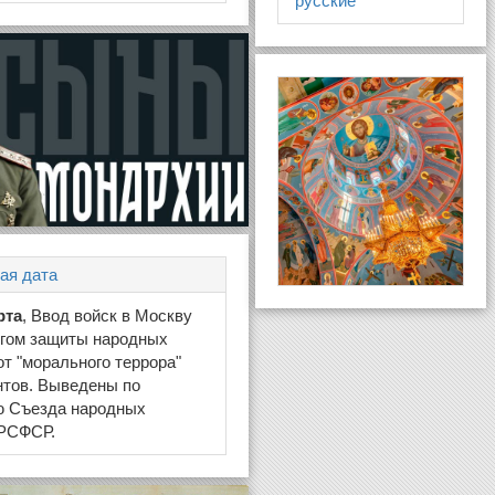
русские
ая дата
рта
, Ввод войск в Москву
огом защиты народных
от "морального террора"
нтов. Выведены по
ю Съезда народных
 РСФСР.