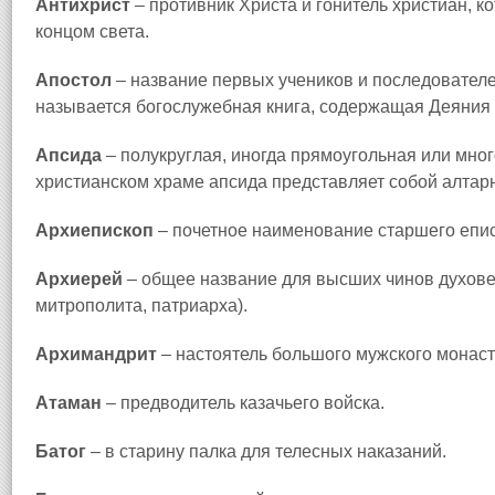
Антихрист
– противник Христа и гонитель христиан, к
концом света.
Апостол
– название первых учеников и последовател
называется богослужебная книга, содержащая Деяния 
Апсида
– полукруглая, иногда прямоугольная или мног
христианском храме апсида представляет собой алтар
Архиепископ
– почетное наименование старшего епис
Архиерей
– общее название для высших чинов духовен
митрополита, патриарха).
Архимандрит
– настоятель большого мужского монас
Атаман
– предводитель казачьего войска.
Батог
– в старину палка для телесных наказаний.