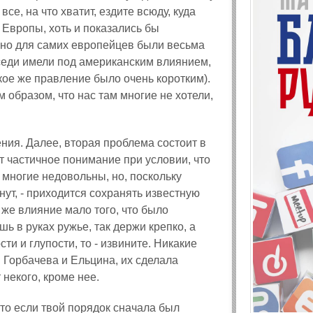
е, на что хватит, ездите всюду, куда
 Европы, хоть и показались бы
 но для самих европейцев были весьма
соседи имели под американским влиянием,
тское же правление было очень коротким).
 образом, что нас там многие не хотели,
ия. Далее, вторая проблема состоит в
 частичное понимание при условии, что
 многие недовольны, но, поскольку
нут, - приходится сохранять известную
 же влияние мало того, что было
 в руках ружье, так держи крепко, а
ти и глупости, то - извините. Никакие
м Горбачева и Ельцина, их сделала
 некого, кроме нее.
что если твой порядок сначала был