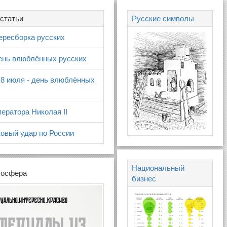
статьи
Русские символы
ересборка русских
день влюблённых русских
 8 июля - день влюблённых
ератора Николая II
овый удар по России
Национальный
госфера
бизнес