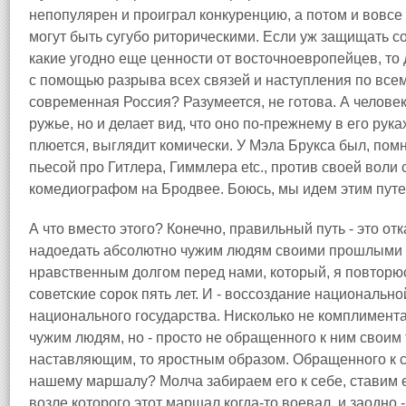
непопулярен и проиграл конкуренцию, а потом и вовсе 
могут быть сугубо риторическими. Если уж защищать с
какие угодно еще ценности от восточноевропейцев, то д
с помощью разрыва всех связей и наступления по всем 
современная Россия? Разумеется, не готова. А человек
ружье, но и делает вид, что оно по-прежнему в его рука
плюется, выглядит комически. У Мэла Брукса был, помн
пьесой про Гитлера, Гиммлера etc., против своей во
комедиографом на Бродвее. Боюсь, мы идем этим путе
А что вместо этого? Конечно, правильный путь - это отк
надоедать абсолютно чужим людям своими прошлыми д
нравственным долгом перед нами, который, я повторюс
советские сорок пять лет. И - воссоздание национальн
национального государства. Нисколько не комплимента
чужим людям, но - просто не обращенного к ним своим
наставляющим, то яростным образом. Обращенного к се
нашему маршалу? Молча забираем его к себе, ставим его
возле которого этот маршал когда-то воевал, и заодно 