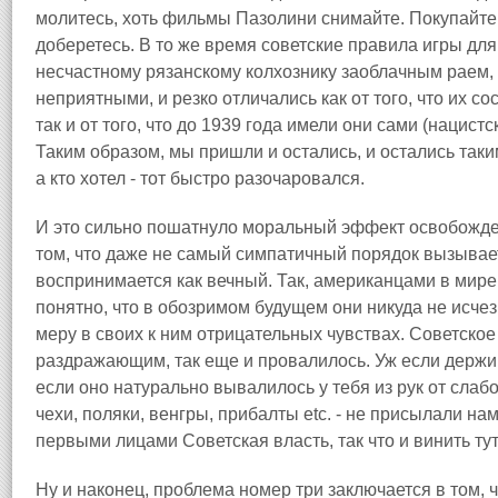
молитесь, хоть фильмы Пазолини снимайте. Покупайте вс
доберетесь. В то же время советские правила игры для
несчастному рязанскому колхознику заоблачным раем,
неприятными, и резко отличались как от того, что их 
так и от того, что до 1939 года имели они сами (нацис
Таким образом, мы пришли и остались, и остались таким
а кто хотел - тот быстро разочаровался.
И это сильно пошатнуло моральный эффект освобожден
том, что даже не самый симпатичный порядок вызывает
воспринимается как вечный. Так, американцами в мире
понятно, что в обозримом будущем они никуда не исчез
меру в своих к ним отрицательных чувствах. Советское
раздражающим, так еще и провалилось. Уж если держишь
если оно натурально вывалилось у тебя из рук от слабос
чехи, поляки, венгры, прибалты etc. - не присылали на
первыми лицами Советская власть, так что и винить тут
Ну и наконец, проблема номер три заключается в том, 