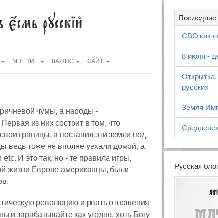
Последние 
СВО как п
8 июля - 
МНЕНИЕ
ВАЖНО
САЙТ
Открытка.
русских
Земля Имп
оричневой чумы, а народы -
Первая из них состоит в том, что
Средневек
свои границы, а поставил эти земли под
цы ведь тоже не вполне уехали домой, а
c. И это так, но - те правила игры,
Русская бло
ной жизни Европе американцы, были
ов.
стическую революцию и рвать отношения
еньги зарабатывайте как угодно, хоть Богу