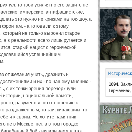
рухнул, то твои усилия по его защите не
оветские, имперские, антифашистские,
елать это нужно не криками на ток-шоу, а
фронтам, - а готова ли к этому
, который не только выронил старое
х, а в реальности всего лишь ругается и
ится, старый нацист с героической
ли сделавшийся успешнейшим
м.
Историческ
аз от желания учить, дразнить и
остижениями и их - по нашему мнению -
1894
, Закл
ь, с их точки зрения перечеркнули
Германией,
ой истории, национальной памяти,
рного, разумеется, по отношению к
 то раздраженным, то заискивающим, то
бе и к своим. Не хотите памятник
 не в Москве, нет, а в том городке,
- барабанный бой - вкладываем в этот